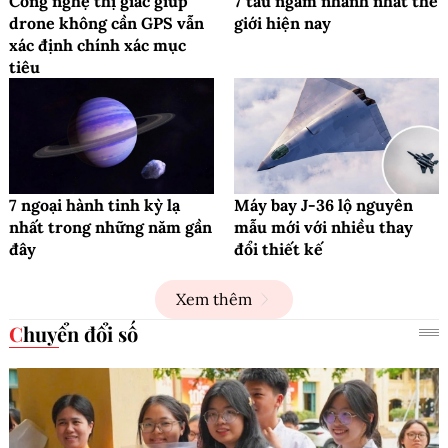
Công nghệ thị giác giúp
7 tàu ngầm nhanh nhất thế
drone không cần GPS vẫn
giới hiện nay
xác định chính xác mục
tiêu
7 ngoại hành tinh kỳ lạ
Máy bay J-36 lộ nguyên
nhất trong những năm gần
mẫu mới với nhiều thay
đây
đổi thiết kế
Xem thêm
Chuyển đổi số