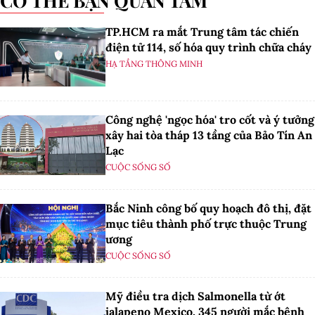
CÓ THỂ BẠN QUAN TÂM
TP.HCM ra mắt Trung tâm tác chiến
điện tử 114, số hóa quy trình chữa cháy
HẠ TẦNG THÔNG MINH
Công nghệ 'ngọc hóa' tro cốt và ý tưởng
xây hai tòa tháp 13 tầng của Bảo Tín An
Lạc
CUỘC SỐNG SỐ
Bắc Ninh công bố quy hoạch đô thị, đặt
mục tiêu thành phố trực thuộc Trung
ương
CUỘC SỐNG SỐ
Mỹ điều tra dịch Salmonella từ ớt
jalapeno Mexico, 345 người mắc bệnh