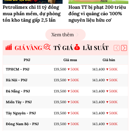
Petrolimex chi 11 tỷ đồng
Hoan TT bị phạt 200 triệu
mua phần mềm, dự phòng
đồng vì quảng cáo '100%
tồn kho tăng gấp 2,5 lần
nguyên liệu hữu cơ'
Xem thêm
GIÁ VÀNG
TỶ GIÁ
LÃI SUẤT
PNJ
Giá mua
Giá bán
TPHCM - PNJ
139,500
▼500K
143,400
▼500K
Hà Nội - PNJ
139,500
▼500K
143,400
▼500K
Đà Nẵng - PNJ
139,500
▼500K
143,400
▼500K
Miền Tây - PNJ
139,500
▼500K
143,400
▼500K
Tây Nguyên - PNJ
139,500
▼500K
143,400
▼500K
Đông Nam Bộ - PNJ
139,500
▼500K
143,400
▼500K