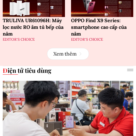
TRULIVA UR61096H: Máy
OPPO Find X9 Series:
lọc nước RO âm tủ bếp của
smartphone cao cấp của
năm
năm
EDITOR'S CHOICE
EDITOR'S CHOICE
Xem thêm
Điện tử tiêu dùng