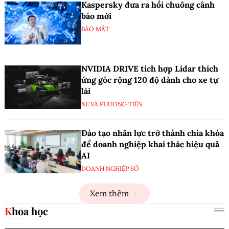
Kaspersky đưa ra hồi chuông cảnh
báo mới
BẢO MẬT
NVIDIA DRIVE tích hợp Lidar thích
ứng góc rộng 120 độ dành cho xe tự
lái
XE VÀ PHƯƠNG TIỆN
Đào tạo nhân lực trở thành chìa khóa
để doanh nghiệp khai thác hiệu quả
AI
DOANH NGHIỆP SỐ
Xem thêm
Khoa học