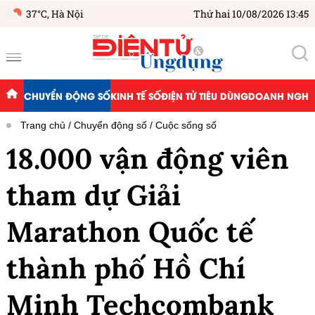
37°C,
Hà Nội
Thứ hai 10/08/2026 13:45
CHUYỂN ĐỘNG SỐ
KINH TẾ SỐ
ĐIỆN TỬ TIÊU DÙNG
DOANH NGHIỆ
Trang chủ
Chuyển động số
Cuộc sống số
18.000 vận động viên
tham dự Giải
Marathon Quốc tế
thành phố Hồ Chí
Minh Techcombank