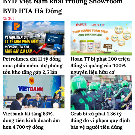
BYD Việt Nam khai trương Showroom
BYD HTA Hà Đông
XE 365
Petrolimex chi 11 tỷ đồng
Hoan TT bị phạt 200 triệu
mua phần mềm, dự phòng
đồng vì quảng cáo '100%
tồn kho tăng gấp 2,5 lần
nguyên liệu hữu cơ'
Vietbank lãi tăng 83%,
Grab bị xử phạt 1,36 tỷ
dòng tiền kinh doanh âm
đồng do vi phạm quy định
hơn 4.700 tỷ đồng
bảo vệ người tiêu dùng