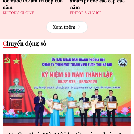
lọc nước RO âm tủ bếp của
smartphone cao cấp của
năm
năm
EDITOR'S CHOICE
EDITOR'S CHOICE
Xem thêm
Chuyển động số