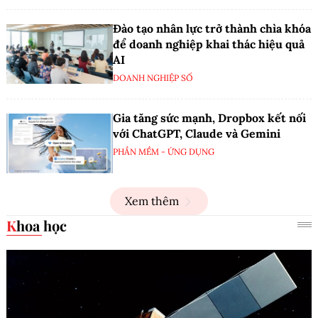
Đào tạo nhân lực trở thành chìa khóa
để doanh nghiệp khai thác hiệu quả
AI
DOANH NGHIỆP SỐ
Gia tăng sức mạnh, Dropbox kết nối
với ChatGPT, Claude và Gemini
PHẦN MỀM - ỨNG DỤNG
Xem thêm
Khoa học