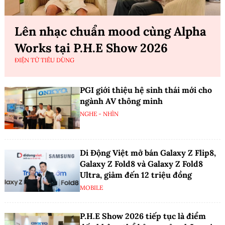
Lên nhạc chuẩn mood cùng Alpha
Works tại P.H.E Show 2026
ĐIỆN TỬ TIÊU DÙNG
PGI giới thiệu hệ sinh thái mới cho
ngành AV thông minh
NGHE - NHÌN
Di Động Việt mở bán Galaxy Z Flip8,
Galaxy Z Fold8 và Galaxy Z Fold8
Ultra, giảm đến 12 triệu đồng
MOBILE
P.H.E Show 2026 tiếp tục là điểm