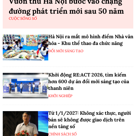
Vườn thú Hà Nội bước vào chặng
đường phát triển mới sau 50 năm
CUỘC SỐNG SỐ
Hà Nội ra mắt mô hình điểm Nhà văn
hóa - Khu thể thao đa chức năng
ĐỔI MỚI SÁNG TẠO
Khởi động RE:ACT 2026, tìm kiếm
hơn 600 dự án đổi mới sáng tạo của
thanh niên
KHỞI NGHIỆP
Từ 1/1/2027: Không xác thực, người
bán sẽ không được giao dịch trên
nền tảng số
CHÍNH SÁCH SỐ