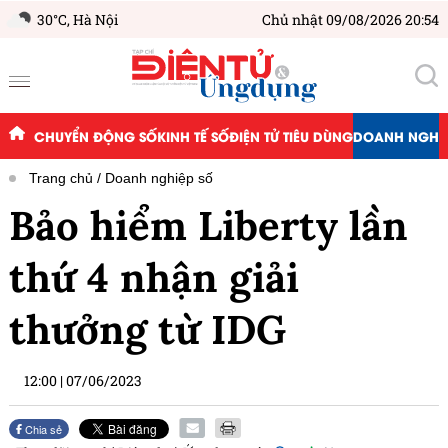
30°C,
Hà Nội
Chủ nhật 09/08/2026 20:54
CHUYỂN ĐỘNG SỐ
KINH TẾ SỐ
ĐIỆN TỬ TIÊU DÙNG
DOANH NGHIỆ
Trang chủ
Doanh nghiệp số
Bảo hiểm Liberty lần
thứ 4 nhận giải
thưởng từ IDG
12:00
|
07/06/2023
Chia sẻ