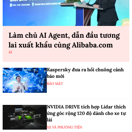
Làm chủ AI Agent, dẫn đầu tương
lai xuất khẩu cùng Alibaba.com
AI
Kaspersky đưa ra hồi chuông cảnh
báo mới
BẢO MẬT
NVIDIA DRIVE tích hợp Lidar thích
ứng góc rộng 120 độ dành cho xe tự
lái
XE VÀ PHƯƠNG TIỆN