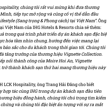
pitality, chúng tôi rất vui mừng khi đưa thương
 Minh, tiếp tục mở rộng và củng cố vị thế dẫn đầu
estyle (Sang trọng & Phong cách) tại Việt Nam”.
Ông
ại Việt Nam của IHG Hotels & Resorts chia sẻ thêm:
uả trong quá trình phát triển dự án khách sạn đặc biệ
hực hóa tầm nhìn chung, hướng đến việc mang lại
 bản sắc cho du khách trong thời gian tới. Chúng tôi
đà tăng trưởng của thương hiệu Vignette Collection.
iếp nối thành công của Moire Hoi An, Vignette
y, trở thành khách sạn thứ hai mang thương hiệu này
H LCK Hospitality, ông Trang Hải Đăng cho biết
y hợp tác cùng IHG trong dự án khách sạn đầu tiên
thương hiệu đồng hành, chúng tôi chú trọng tìm kiếm
hứng và chúng tôi đặc biệt ấn tượng với sự ra mắt