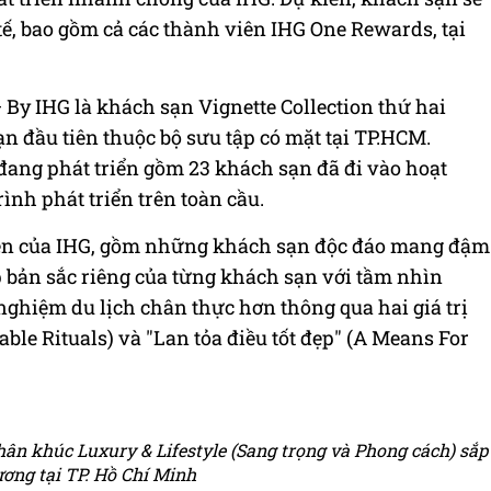
ế, bao gồm cả các thành viên IHG One Rewards, tại
 By IHG là khách sạn Vignette Collection thứ hai
ạn đầu tiên thuộc bộ sưu tập có mặt tại TP.HCM.
đang phát triển gồm 23 khách sạn đã đi vào hoạt
ình phát triển trên toàn cầu.
 tiên của IHG, gồm những khách sạn độc đáo mang đậm
p bản sắc riêng của từng khách sạn với tầm nhìn
nghiệm du lịch chân thực hơn thông qua hai giá trị
ble Rituals) và "Lan tỏa điều tốt đẹp" (A Means For
hân khúc Luxury & Lifestyle (Sang trọng và Phong cách) sắp
ương tại TP. Hồ Chí Minh