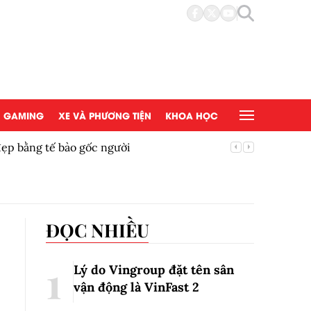
GAMING
XE VÀ PHƯƠNG TIỆN
KHOA HỌC
đẹp bằng tế bào gốc người
Copy/Pas
ĐỌC NHIỀU
Lý do Vingroup đặt tên sân
vận động là VinFast
2