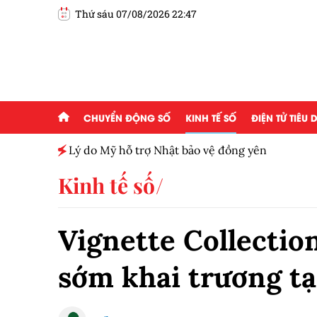
Thứ sáu 07/08/2026 22:47
CHUYỂN ĐỘNG SỐ
KINH TẾ SỐ
ĐIỆN TỬ TIÊU
h toàn
Lý do Mỹ hỗ trợ Nhật bảo vệ đồng yên
Kinh tế số
Vignette Collectio
sớm khai trương t