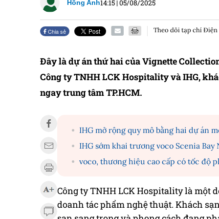
14:15
|
05/08/2025
Hồng Anh
Theo dõi tạp chí Điện
Chia sẻ
Đây là dự án thứ hai của Vignette Collectio
Công ty TNHH LCK Hospitality và IHG, khá
ngay trung tâm TP.HCM.
IHG mở rộng quy mô bằng hai dự án m
IHG sớm khai trương voco Scenia Bay
voco, thương hiệu cao cấp có tốc độ p
Công ty TNHH LCK Hospitality là một 
doanh tác phẩm nghệ thuật. Khách sạn
sạn sang trọng và phong cách đang phá