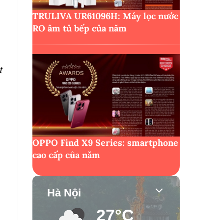
TRULIVA UR61096H: Máy lọc nước
RO âm tủ bếp của năm
t
OPPO Find X9 Series: smartphone
cao cấp của năm
Hà Nội
27°C