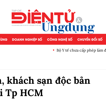
 DÙNG
DOANH NGHIỆP SỐ
CÔNG NGHỆ SỐ
CHUYỂN ĐỔI SỐ
Bộ Y tế chưa cấp phép làm 
n, khách sạn độc bản
ại Tp HCM