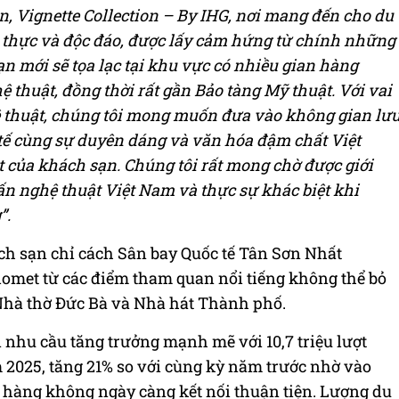
, Vignette Collection – By IHG, nơi mang đến cho du
 thực và độc đáo, được lấy cảm hứng từ chính những
n mới sẽ tọa lạc tại khu vực có nhiều gian hàng
ệ thuật, đồng thời rất gần Bảo tàng Mỹ thuật.
Với vai
ệ thuật, chúng tôi mong muốn đưa vào không gian lư
 tế cùng sự duyên dáng và văn hóa đậm chất Việt
iệt của khách sạn. Chúng tôi rất mong chờ được giới
ấn nghệ thuật Việt Nam và thực sự khác biệt khi
”.
ch sạn chỉ cách Sân bay Quốc tế Tân Sơn Nhất
lomet từ các điểm tham quan nổi tiếng không thể bỏ
Nhà thờ Đức Bà và Nhà hát Thành phố.
nhu cầu tăng trưởng mạnh mẽ với 10,7 triệu lượt
 2025, tăng 21% so với cùng kỳ năm trước nhờ vào
 hàng không ngày càng kết nối thuận tiện. Lượng du