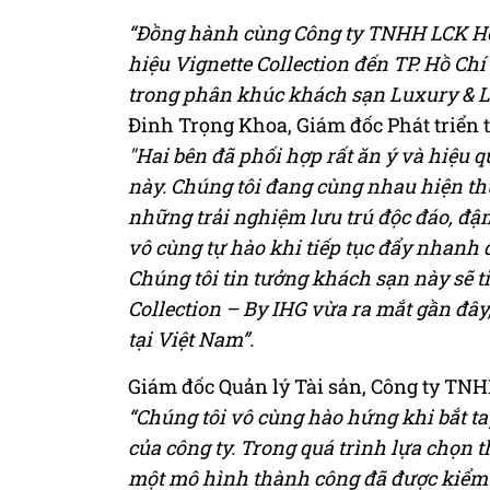
“Đồng hành cùng Công ty TNHH LCK Hos
hiệu Vignette Collection đến TP. Hồ Chí
trong phân khúc khách sạn Luxury & Lif
Đinh Trọng Khoa, Giám đốc Phát triển t
"Hai bên đã phối hợp rất ăn ý và hiệu q
này. Chúng tôi đang cùng nhau hiện t
những trải nghiệm lưu trú độc đáo, đậm
vô cùng tự hào khi tiếp tục đẩy nhanh 
Chúng tôi tin tưởng khách sạn này sẽ t
Collection – By IHG vừa ra mắt gần đâ
tại Việt Nam”.
Giám đốc Quản lý Tài sản, Công ty TNH
“Chúng tôi vô cùng hào hứng khi bắt ta
của công ty. Trong quá trình lựa chọn 
một mô hình thành công đã được kiểm c