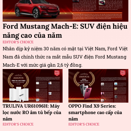
Ford Mustang Mach-E: SUV điện hiệu
năng cao của năm
EDITOR'S CHOICE
Nhân dịp kỷ niệm 30 năm có mặt tại Việt Nam, Ford Việt
Nam đã chính thức ra mắt mẫu SUV điện Ford Mustang
Mach-E với mức giá gần 2,6 tỷ đồng.
TRULIVA UR61096H: Máy
OPPO Find X9 Series:
lọc nước RO âm tủ bếp của
smartphone cao cấp của
năm
năm
EDITOR'S CHOICE
EDITOR'S CHOICE