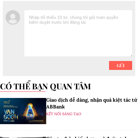
CÓ THỂ BẠN QUAN TÂM
Giao dịch dễ dàng, nhận quà kiệt tác từ
ABBank
KẾT NỐI SÁNG TẠO