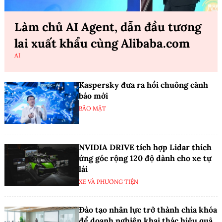
Làm chủ AI Agent, dẫn đầu tương
lai xuất khẩu cùng Alibaba.com
AI
Kaspersky đưa ra hồi chuông cảnh
báo mới
BẢO MẬT
NVIDIA DRIVE tích hợp Lidar thích
ứng góc rộng 120 độ dành cho xe tự
lái
XE VÀ PHƯƠNG TIỆN
Đào tạo nhân lực trở thành chìa khóa
để doanh nghiệp khai thác hiệu quả