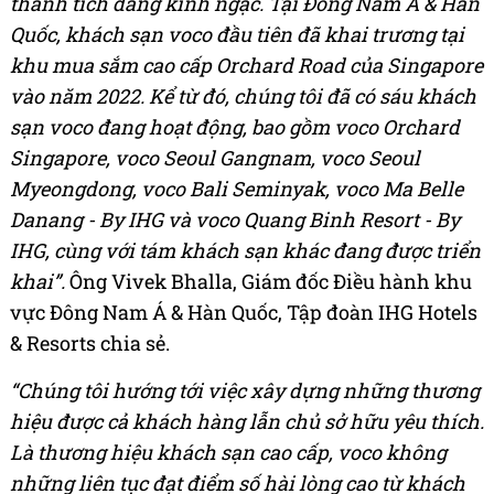
thành tích đáng kinh ngạc.
Tại Đông Nam Á & Hàn
Quốc, khách sạn voco đầu tiên đã khai trương tại
khu mua sắm cao cấp Orchard Road của Singapore
vào năm 2022. Kể từ đó, chúng tôi đã có sáu khách
sạn voco đang hoạt động, bao gồm voco Orchard
Singapore, voco Seoul Gangnam, voco Seoul
Myeongdong, voco Bali Seminyak, voco Ma Belle
Danang - By IHG và voco Quang Binh Resort - By
IHG, cùng với tám khách sạn khác đang được triển
khai”.
Ông Vivek Bhalla, Giám đốc Điều hành khu
vực Đông Nam Á & Hàn Quốc, Tập đoàn IHG Hotels
& Resorts chia sẻ.
“Chúng tôi hướng tới việc xây dựng những thương
hiệu được cả khách hàng lẫn chủ sở hữu yêu thích.
Là thương hiệu khách sạn cao cấp, voco không
những liên tục đạt điểm số hài lòng cao từ khách