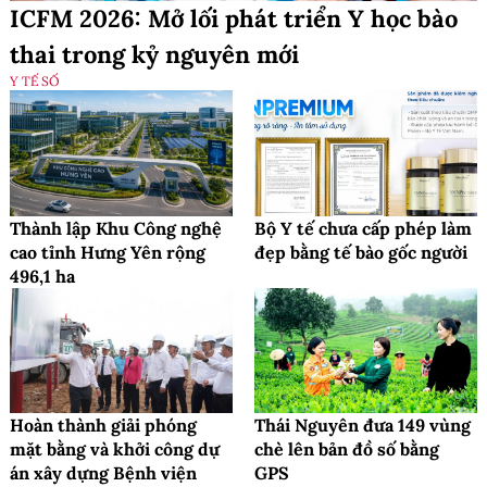
ICFM 2026: Mở lối phát triển Y học bào
thai trong kỷ nguyên mới
Y TẾ SỐ
Thành lập Khu Công nghệ
Bộ Y tế chưa cấp phép làm
cao tỉnh Hưng Yên rộng
đẹp bằng tế bào gốc người
496,1 ha
Hoàn thành giải phóng
Thái Nguyên đưa 149 vùng
mặt bằng và khởi công dự
chè lên bản đồ số bằng
án xây dựng Bệnh viện
GPS