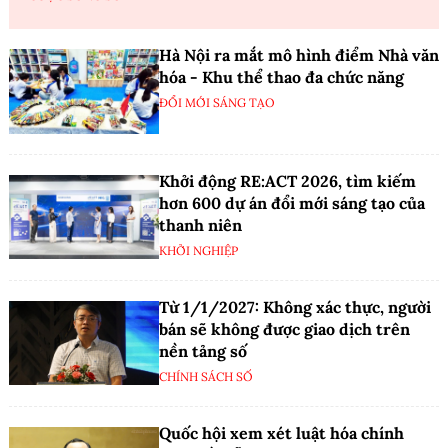
Hà Nội ra mắt mô hình điểm Nhà văn
hóa - Khu thể thao đa chức năng
ĐỔI MỚI SÁNG TẠO
Khởi động RE:ACT 2026, tìm kiếm
hơn 600 dự án đổi mới sáng tạo của
thanh niên
KHỞI NGHIỆP
Từ 1/1/2027: Không xác thực, người
bán sẽ không được giao dịch trên
nền tảng số
CHÍNH SÁCH SỐ
Quốc hội xem xét luật hóa chính