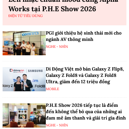
Works tại P.H.E Show 2026
ĐIỆN TỬ TIÊU DÙNG
PGI giới thiệu hệ sinh thái mới cho
ngành AV thông minh
NGHE - NHÌN
Di Động Việt mở bán Galaxy Z Flip8,
Galaxy Z Fold8 và Galaxy Z Fold8
Ultra, giảm đến 12 triệu đồng
MOBILE
P.H.E Show 2026 tiếp tục là điểm
đến không thể bỏ qua của những ai
đam mê âm thanh và giải trí gia đình
NGHE - NHÌN