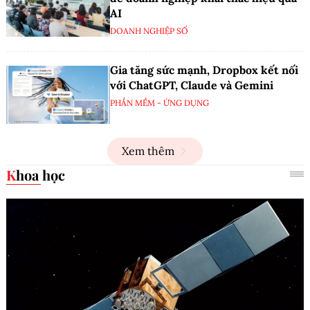
AI
DOANH NGHIỆP SỐ
Gia tăng sức mạnh, Dropbox kết nối
với ChatGPT, Claude và Gemini
PHẦN MỀM - ỨNG DỤNG
Xem thêm
Khoa học