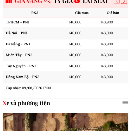
GIÁ VÀNG
TỶ GIÁ
LÃI SUẤT
PNJ
Giá mua
Giá bán
TPHCM - PNJ
140,000
143,900
Hà Nội - PNJ
140,000
143,900
Đà Nẵng - PNJ
140,000
143,900
Miền Tây - PNJ
140,000
143,900
Tây Nguyên - PNJ
140,000
143,900
Đông Nam Bộ - PNJ
140,000
143,900
Cập nhật: 09/08/2026 17:00
Xe và phương tiện