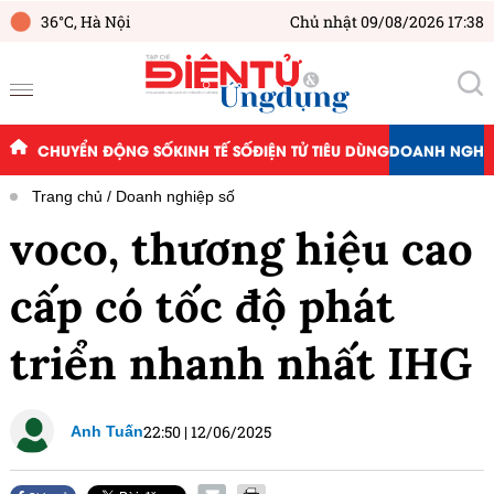
36°C,
Hà Nội
Chủ nhật 09/08/2026 17:38
CHUYỂN ĐỘNG SỐ
KINH TẾ SỐ
ĐIỆN TỬ TIÊU DÙNG
DOANH NGHIỆ
Trang chủ
Doanh nghiệp số
voco, thương hiệu cao
cấp có tốc độ phát
triển nhanh nhất IHG
22:50
|
12/06/2025
Anh Tuấn