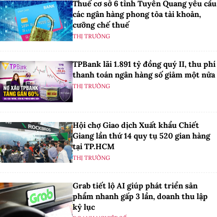
Thuế cơ sở 6 tỉnh Tuyên Quang yêu cầu
các ngân hàng phong tỏa tài khoản,
cưỡng chế thuế
THỊ TRƯỜNG
TPBank lãi 1.891 tỷ đồng quý II, thu phí
thanh toán ngân hàng số giảm một nửa
THỊ TRƯỜNG
Hội chợ Giao dịch Xuất khẩu Chiết
Giang lần thứ 14 quy tụ 520 gian hàng
tại TP.HCM
THỊ TRƯỜNG
Grab tiết lộ AI giúp phát triển sản
phẩm nhanh gấp 3 lần, doanh thu lập
kỷ lục