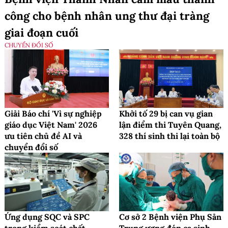
công cho bệnh nhân ung thư đại tràng
giai đoạn cuối
CHUYỂN ĐỔI SỐ
Giải Báo chí 'Vì sự nghiệp
Khởi tố 29 bị can vụ gian
giáo dục Việt Nam' 2026
lận điểm thi Tuyên Quang,
ưu tiên chủ đề AI và
328 thí sinh thi lại toàn bộ
chuyển đổi số
Ứng dụng SQC và SPC
Cơ sở 2 Bệnh viện Phụ Sản