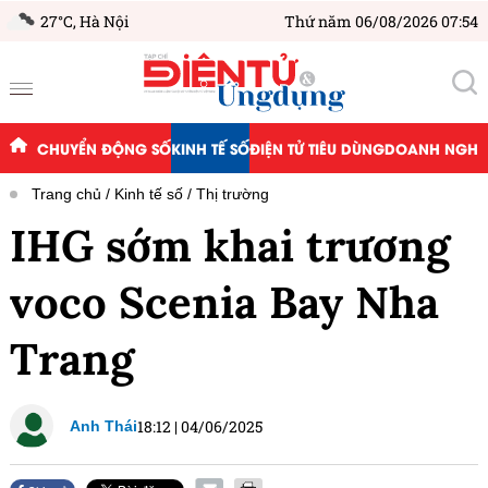
27°C,
Hà Nội
Thứ năm 06/08/2026 07:54
CHUYỂN ĐỘNG SỐ
KINH TẾ SỐ
ĐIỆN TỬ TIÊU DÙNG
DOANH NGHIỆ
Trang chủ
Kinh tế số
Thị trường
IHG sớm khai trương
voco Scenia Bay Nha
Trang
18:12
|
04/06/2025
Anh Thái