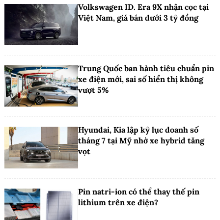
Volkswagen ID. Era 9X nhận cọc tại
Việt Nam, giá bán dưới 3 tỷ đồng
Trung Quốc ban hành tiêu chuẩn pin
xe điện mới, sai số hiển thị không
vượt 5%
Hyundai, Kia lập kỷ lục doanh số
tháng 7 tại Mỹ nhờ xe hybrid tăng
vọt
Pin natri-ion có thể thay thế pin
lithium trên xe điện?