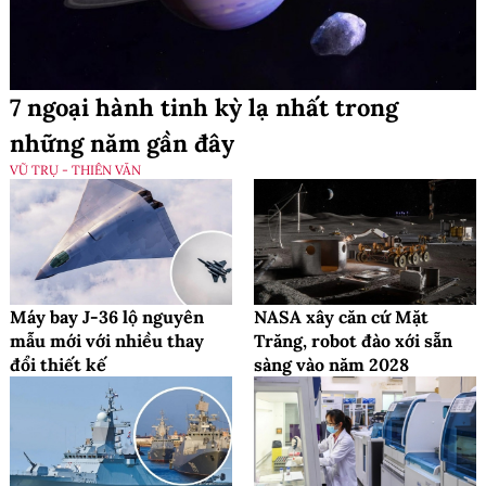
7 ngoại hành tinh kỳ lạ nhất trong
những năm gần đây
VŨ TRỤ - THIÊN VĂN
Máy bay J-36 lộ nguyên
NASA xây căn cứ Mặt
mẫu mới với nhiều thay
Trăng, robot đào xới sẵn
đổi thiết kế
sàng vào năm 2028