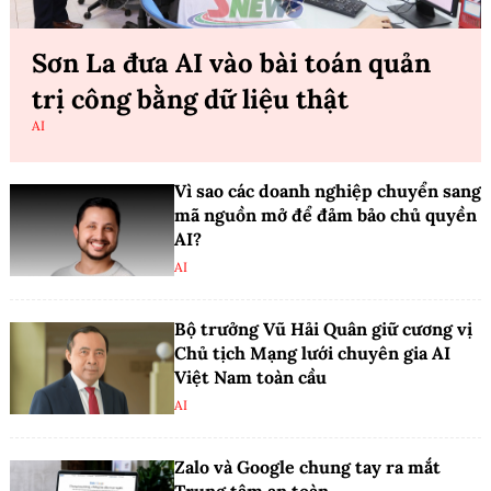
Sơn La đưa AI vào bài toán quản
trị công bằng dữ liệu thật
AI
Vì sao các doanh nghiệp chuyển sang
mã nguồn mở để đảm bảo chủ quyền
AI?
AI
Bộ trưởng Vũ Hải Quân giữ cương vị
Chủ tịch Mạng lưới chuyên gia AI
Việt Nam toàn cầu
AI
Zalo và Google chung tay ra mắt
Trung tâm an toàn