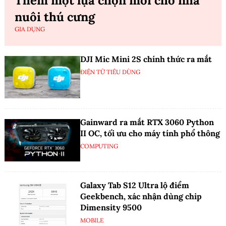
Thêm một lựa chọn mới cho nhà
nuôi thú cưng
GIA DỤNG
DJI Mic Mini 2S chính thức ra mắt
ĐIỆN TỬ TIÊU DÙNG
Gainward ra mắt RTX 3060 Python
II OC, tối ưu cho máy tính phổ thông
COMPUTING
Galaxy Tab S12 Ultra lộ điểm
Geekbench, xác nhận dùng chip
Dimensity 9500
MOBILE