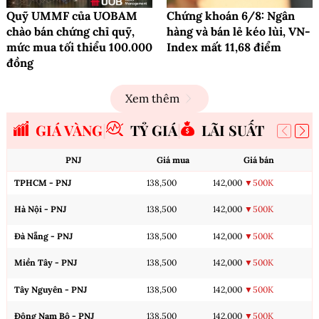
Quỹ UMMF của UOBAM
Chứng khoán 6/8: Ngân
chào bán chứng chỉ quỹ,
hàng và bán lẻ kéo lùi, VN-
mức mua tối thiểu 100.000
Index mất 11,68 điểm
đồng
Xem thêm
GIÁ VÀNG
TỶ GIÁ
LÃI SUẤT
PNJ
Giá mua
Giá bán
TPHCM - PNJ
138,500
142,000
▼500K
Hà Nội - PNJ
138,500
142,000
▼500K
Đà Nẵng - PNJ
138,500
142,000
▼500K
Miền Tây - PNJ
138,500
142,000
▼500K
Tây Nguyên - PNJ
138,500
142,000
▼500K
Đông Nam Bộ - PNJ
138,500
142,000
▼500K