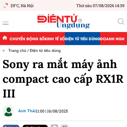
29°C,
Hà Nội
Thứ sáu 07/08/2026 14:39
CHUYỂN ĐỘNG SỐ
KINH TẾ SỐ
ĐIỆN TỬ TIÊU DÙNG
DOANH NGHIỆ
Trang chủ
Điện tử tiêu dùng
Sony ra mắt máy ảnh
compact cao cấp RX1R
III
11:00
|
16/08/2025
Anh Thái