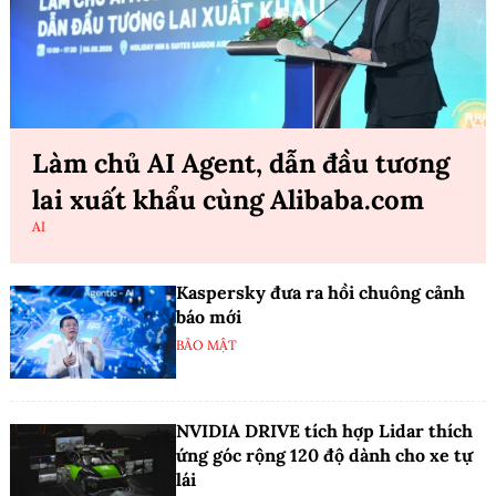
Làm chủ AI Agent, dẫn đầu tương
lai xuất khẩu cùng Alibaba.com
AI
Kaspersky đưa ra hồi chuông cảnh
báo mới
BẢO MẬT
NVIDIA DRIVE tích hợp Lidar thích
ứng góc rộng 120 độ dành cho xe tự
lái