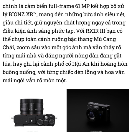
chính là cảm biến full-frame 61 MP kết hợp bộ xử
lý BIONZ XR™, mang đến những bức ảnh siêu nét,
giàu chi tiết, giữ nguyên chất lượng ngay cả trong
điều kiện ánh sáng phức tạp. Với RX1R III bạn có
thể chụp toàn cảnh ruộng bậc thang Mù Cang
Chải, zoom sâu vào một góc ảnh mà vẫn thấy rõ
từng mái nhà và dáng người nông dân đang gặt
lúa, hay ghi lại cảnh phố cổ Hội An khi hoàng hôn
buông xuống, với từng chiếc đèn lồng và hoa văn
mái ngói vẫn rõ mồn một.