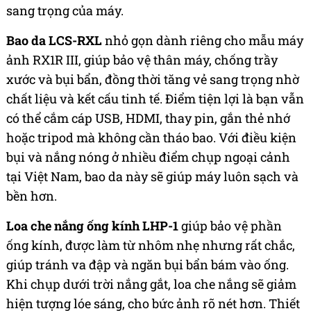
sang trọng của máy.
Bao da LCS-RXL
nhỏ gọn dành riêng cho mẫu máy
ảnh RX1R III, giúp bảo vệ thân máy, chống trầy
xước và bụi bẩn, đồng thời tăng vẻ sang trọng nhờ
chất liệu và kết cấu tinh tế. Điểm tiện lợi là bạn vẫn
có thể cắm cáp USB, HDMI, thay pin, gắn thẻ nhớ
hoặc tripod mà không cần tháo bao. Với điều kiện
bụi và nắng nóng ở nhiều điểm chụp ngoại cảnh
tại Việt Nam, bao da này sẽ giúp máy luôn sạch và
bền hơn.
Loa che nắng ống kính LHP-1
giúp bảo vệ phần
ống kính, được làm từ nhôm nhẹ nhưng rất chắc,
giúp tránh va đập và ngăn bụi bẩn bám vào ống.
Khi chụp dưới trời nắng gắt, loa che nắng sẽ giảm
hiện tượng lóe sáng, cho bức ảnh rõ nét hơn. Thiết