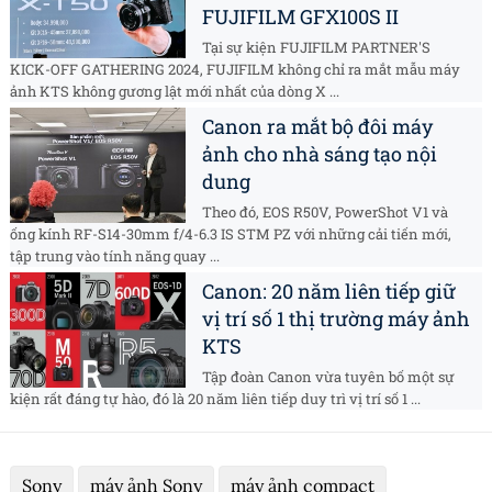
FUJIFILM GFX100S II
Tại sự kiện FUJIFILM PARTNER'S
KICK-OFF GATHERING 2024, FUJIFILM không chỉ ra mắt mẫu máy
ảnh KTS không gương lật mới nhất của dòng X ...
Canon ra mắt bộ đôi máy
ảnh cho nhà sáng tạo nội
dung
Theo đó, EOS R50V, PowerShot V1 và
ống kính RF-S14-30mm f/4-6.3 IS STM PZ với những cải tiến mới,
tập trung vào tính năng quay ...
Canon: 20 năm liên tiếp giữ
vị trí số 1 thị trường máy ảnh
KTS
Tập đoàn Canon vừa tuyên bố một sự
kiện rất đáng tự hào, đó là 20 năm liên tiếp duy trì vị trí số 1 ...
Sony
máy ảnh Sony
máy ảnh compact