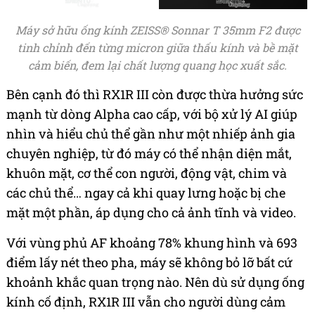
Máy sở hữu ống kính ZEISS® Sonnar T 35mm F2 được
tinh chỉnh đến từng micron giữa thấu kính và bề mặt
cảm biến, đem lại chất lượng quang học xuất sắc.
Bên cạnh đó thì RX1R III còn được thừa hưởng sức
mạnh từ dòng Alpha cao cấp, với bộ xử lý AI giúp
nhìn và hiểu chủ thể gần như một nhiếp ảnh gia
chuyên nghiệp, từ đó máy có thể nhận diện mắt,
khuôn mặt, cơ thể con người, động vật, chim và
các chủ thể… ngay cả khi quay lưng hoặc bị che
mặt một phần, áp dụng cho cả ảnh tĩnh và video.
Với vùng phủ AF khoảng 78% khung hình và 693
điểm lấy nét theo pha, máy sẽ không bỏ lỡ bất cứ
khoảnh khắc quan trọng nào. Nên dù sử dụng ống
kính cố định, RX1R III vẫn cho người dùng cảm