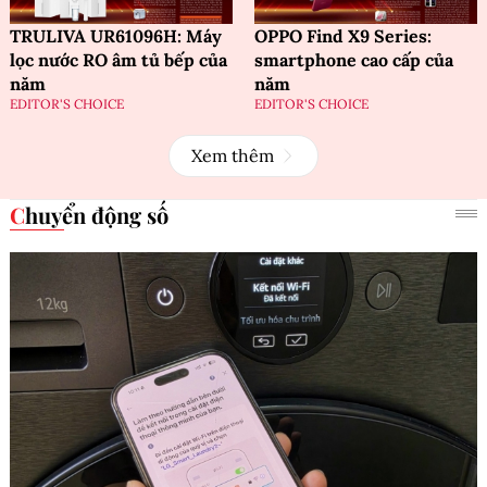
TRULIVA UR61096H: Máy
OPPO Find X9 Series:
lọc nước RO âm tủ bếp của
smartphone cao cấp của
năm
năm
EDITOR'S CHOICE
EDITOR'S CHOICE
Xem thêm
Chuyển động số