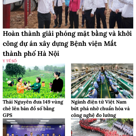
Hoàn thành giải phóng mặt bằng và khởi
công dự án xây dựng Bệnh viện Mắt
thành phố Hà Nội
Y TẾ SỐ
Thái Nguyên đưa 149 vùng
Ngành điện tử Việt Nam
chè lên bản đồ số bằng
bứt phá nhờ chuẩn hóa và
GPS
công nghệ đo lường