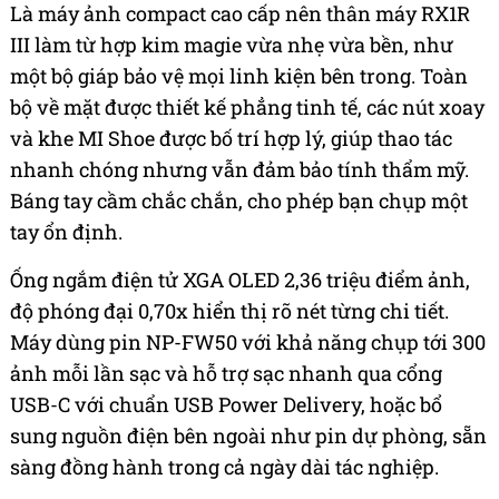
Là máy ảnh compact cao cấp nên thân máy RX1R
III làm từ hợp kim magie vừa nhẹ vừa bền, như
một bộ giáp bảo vệ mọi linh kiện bên trong. Toàn
bộ về mặt được thiết kế phẳng tinh tế, các nút xoay
và khe MI Shoe được bố trí hợp lý, giúp thao tác
nhanh chóng nhưng vẫn đảm bảo tính thẩm mỹ.
Báng tay cầm chắc chắn, cho phép bạn chụp một
tay ổn định.
Ống ngắm điện tử XGA OLED 2,36 triệu điểm ảnh,
độ phóng đại 0,70x hiển thị rõ nét từng chi tiết.
Máy dùng pin NP-FW50 với khả năng chụp tới 300
ảnh mỗi lần sạc và hỗ trợ sạc nhanh qua cổng
USB-C với chuẩn USB Power Delivery, hoặc bổ
sung nguồn điện bên ngoài như pin dự phòng, sẵn
sàng đồng hành trong cả ngày dài tác nghiệp.