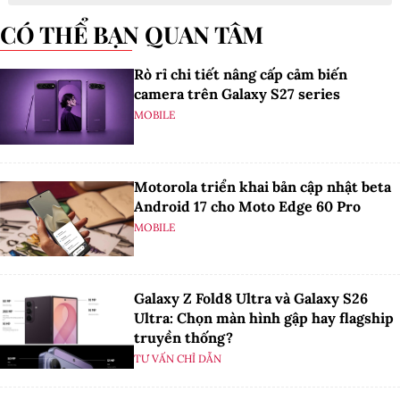
CÓ THỂ BẠN QUAN TÂM
Rò rỉ chi tiết nâng cấp cảm biến
camera trên Galaxy S27 series
MOBILE
Motorola triển khai bản cập nhật beta
Android 17 cho Moto Edge 60 Pro
MOBILE
Galaxy Z Fold8 Ultra và Galaxy S26
Ultra: Chọn màn hình gập hay flagship
truyền thống?
TƯ VẤN CHỈ DẪN