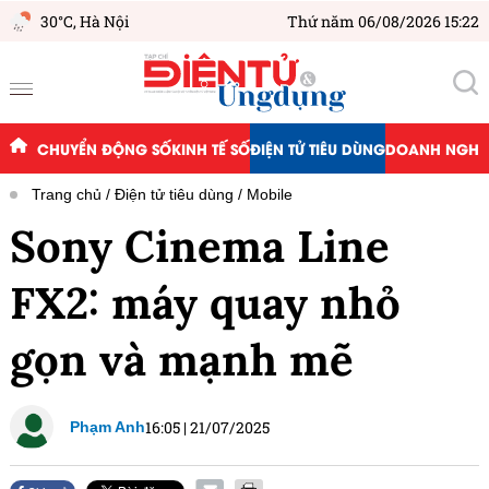
30°C,
Hà Nội
Thứ năm 06/08/2026 15:22
CHUYỂN ĐỘNG SỐ
KINH TẾ SỐ
ĐIỆN TỬ TIÊU DÙNG
DOANH NGHIỆ
Trang chủ
Điện tử tiêu dùng
Mobile
Sony Cinema Line
FX2: máy quay nhỏ
gọn và mạnh mẽ
16:05
|
21/07/2025
Phạm Anh