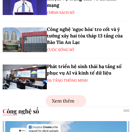
mạng
CHÍNH SÁCH SỐ
Công nghệ 'ngọc hóa' tro cốt và ý
tưởng xây hai tòa tháp 13 tầng của
Bảo Tín An Lạc
CUỘC SỐNG SỐ
Phát triển hệ sinh thái hạ tầng số
phục vụ AI và kinh tế dữ liệu
HẠ TẦNG THÔNG MINH
Xem thêm
Công nghệ số