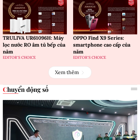
TRULIVA UR61096H: Máy
OPPO Find X9 Series:
lọc nước RO âm tủ bếp của
smartphone cao cấp của
năm
năm
EDITOR'S CHOICE
EDITOR'S CHOICE
Xem thêm
Chuyển động số