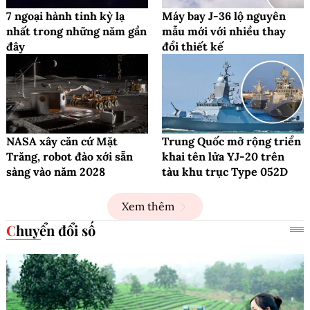
7 ngoại hành tinh kỳ lạ
Máy bay J-36 lộ nguyên
nhất trong những năm gần
mẫu mới với nhiều thay
đây
đổi thiết kế
NASA xây căn cứ Mặt
Trung Quốc mở rộng triển
Trăng, robot đào xới sẵn
khai tên lửa YJ-20 trên
sàng vào năm 2028
tàu khu trục Type 052D
Xem thêm
Chuyển đổi số