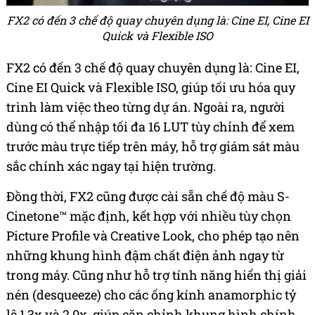
FX2 có đến 3 chế độ quay chuyên dụng là: Cine EI, Cine EI
Quick và Flexible ISO
FX2 có đến 3 chế độ quay chuyên dụng là: Cine EI,
Cine EI Quick và Flexible ISO, giúp tối ưu hóa quy
trình làm việc theo từng dự án. Ngoài ra, người
dùng có thể nhập tối đa 16 LUT tùy chỉnh để xem
trước màu trực tiếp trên máy, hỗ trợ giám sát màu
sắc chính xác ngay tại hiện trường.
Đồng thời, FX2 cũng được cài sẵn chế độ màu S-
Cinetone™ mặc định, kết hợp với nhiều tùy chọn
Picture Profile và Creative Look, cho phép tạo nên
những khung hình đậm chất điện ảnh ngay từ
trong máy. Cũng như hỗ trợ tính năng hiển thị giải
nén (desqueeze) cho các ống kính anamorphic tỷ
lệ 1.3x và 2.0x, giúp căn chỉnh khung hình chính