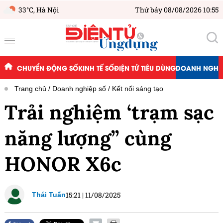
33°C,
Hà Nội
Thứ bảy 08/08/2026 10:55
CHUYỂN ĐỘNG SỐ
KINH TẾ SỐ
ĐIỆN TỬ TIÊU DÙNG
DOANH NGHIỆ
Trang chủ
Doanh nghiệp số
Kết nối sáng tạo
Trải nghiệm ‘trạm sạc
năng lượng” cùng
HONOR X6c
15:21
|
11/08/2025
Thái Tuấn