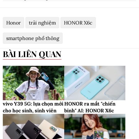
Honor
trải nghiệm
HONOR X6c
smartphone phổ thông
BÀI LIÊN QUAN
vivo Y39 5G: lựa chọn mới
HONOR ra mắt "chiến
cho học sinh, sinh viên
binh" AI: HONOR X6c