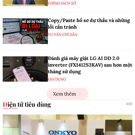
CHÍNH SÁCH SỐ
Copy/Paste hồ sơ dự thầu và những
lỗi cần tránh
TƯ VẤN CHỈ DẪN
Đánh giá máy giặt LG AI DD 2.0
inverter (FX1412S3KAV) sau hơn một
tháng sử dụng
GIA DỤNG
Xem thêm
Điện tử tiêu dùng