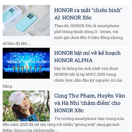
HONOR ra mắt "chiến binh"
AI: HONOR X6c
Theo đó, HONOR X6c là smartphone
phổ thông thuộc dòng X- Series, với
mức giá chưa đến 5 triệu đồng nhưng
sở hữu độ bền ...
HONOR bật mí về kế hoạch
HONOR ALPHA
Đây là thông tin mới nhất vừa được
HONOR tiết lộ tại MWC 2025 trong
chiến lược dẫn đầu kỷ nguyên AI của
hãng.
Cùng Thư Phạm, Huyền Vân
và Hà Nhi ‘chấm điểm’ cho
HONOR X8c
Thị trường smartphone tầm trung nửa
đầu năm 2025 đã rất rộn ràng với nhiều ‘gương mặt’ sáng giá mới.
Điểm chung của những mẫu ...