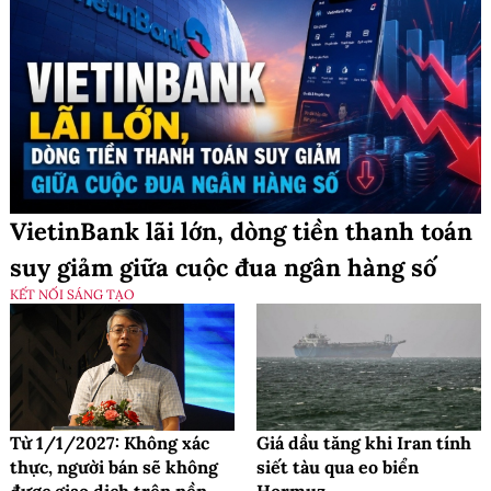
VietinBank lãi lớn, dòng tiền thanh toán
suy giảm giữa cuộc đua ngân hàng số
KẾT NỐI SÁNG TẠO
Từ 1/1/2027: Không xác
Giá dầu tăng khi Iran tính
thực, người bán sẽ không
siết tàu qua eo biển
được giao dịch trên nền
Hormuz