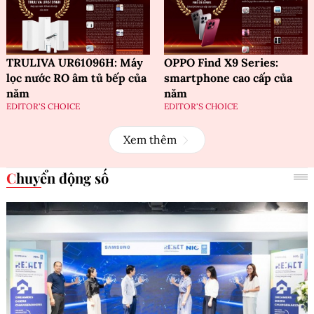
TRULIVA UR61096H: Máy
OPPO Find X9 Series:
lọc nước RO âm tủ bếp của
smartphone cao cấp của
năm
năm
EDITOR'S CHOICE
EDITOR'S CHOICE
Xem thêm
Chuyển động số