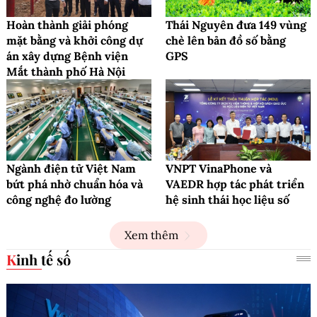
Hoàn thành giải phóng
Thái Nguyên đưa 149 vùng
mặt bằng và khởi công dự
chè lên bản đồ số bằng
án xây dựng Bệnh viện
GPS
Mắt thành phố Hà Nội
Ngành điện tử Việt Nam
VNPT VinaPhone và
bứt phá nhờ chuẩn hóa và
VAEDR hợp tác phát triển
công nghệ đo lường
hệ sinh thái học liệu số
Xem thêm
Kinh tế số