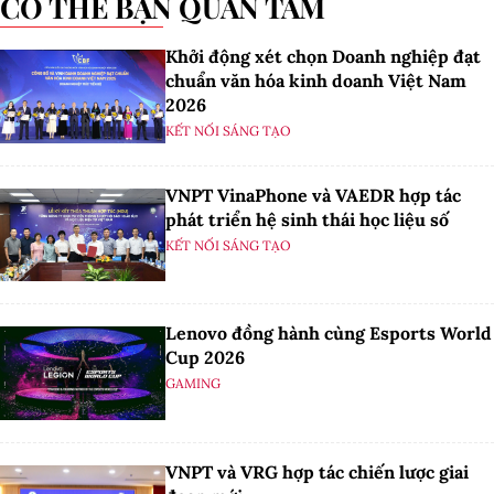
CÓ THỂ BẠN QUAN TÂM
Khởi động xét chọn Doanh nghiệp đạt
chuẩn văn hóa kinh doanh Việt Nam
2026
KẾT NỐI SÁNG TẠO
VNPT VinaPhone và VAEDR hợp tác
phát triển hệ sinh thái học liệu số
KẾT NỐI SÁNG TẠO
Lenovo đồng hành cùng Esports World
Cup 2026
GAMING
VNPT và VRG hợp tác chiến lược giai