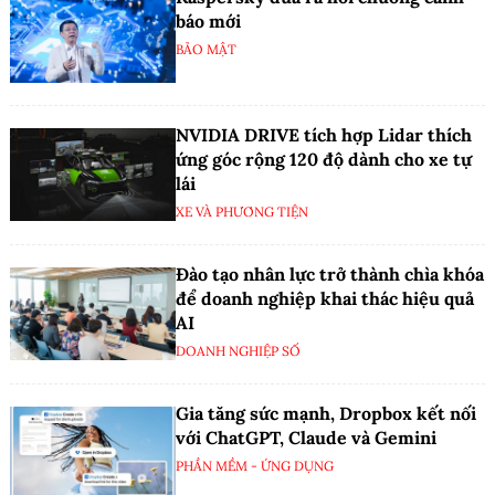
báo mới
BẢO MẬT
NVIDIA DRIVE tích hợp Lidar thích
ứng góc rộng 120 độ dành cho xe tự
lái
XE VÀ PHƯƠNG TIỆN
Đào tạo nhân lực trở thành chìa khóa
để doanh nghiệp khai thác hiệu quả
AI
DOANH NGHIỆP SỐ
Gia tăng sức mạnh, Dropbox kết nối
với ChatGPT, Claude và Gemini
PHẦN MỀM - ỨNG DỤNG