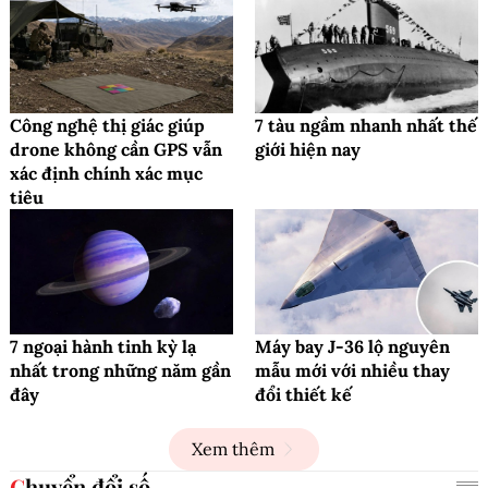
Công nghệ thị giác giúp
7 tàu ngầm nhanh nhất thế
drone không cần GPS vẫn
giới hiện nay
xác định chính xác mục
tiêu
7 ngoại hành tinh kỳ lạ
Máy bay J-36 lộ nguyên
nhất trong những năm gần
mẫu mới với nhiều thay
đây
đổi thiết kế
Xem thêm
Chuyển đổi số