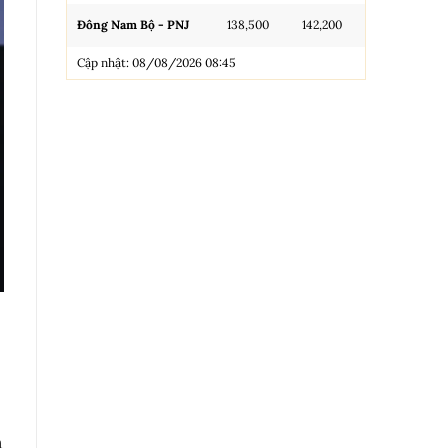
Đông Nam Bộ - PNJ
138,500
142,200
N.Tròn, 3A, 
Cập nhật: 08/08/2026 08:45
NL 99.99
Nhẫn Tròn T
Trang sức 9
Trang sức 9
Cập nhật: 0
n