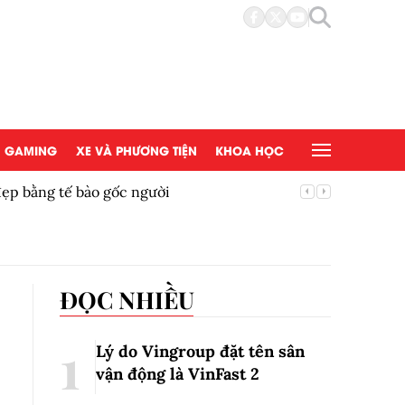
GAMING
XE VÀ PHƯƠNG TIỆN
KHOA HỌC
đẹp bằng tế bào gốc người
Copy/Pas
ĐỌC NHIỀU
Lý do Vingroup đặt tên sân
vận động là VinFast
2