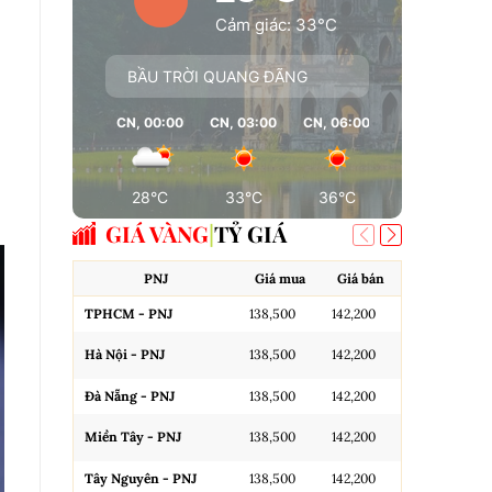
Cảm giác: 33°C
BẦU TRỜI QUANG ĐÃNG
CN, 00:00
CN, 03:00
CN, 06:00
CN, 09:00
28°C
33°C
36°C
37°C
GIÁ VÀNG
TỶ GIÁ
PNJ
Giá mua
Giá bán
A
TPHCM - PNJ
138,500
142,200
Miếng SJC H
Hà Nội - PNJ
138,500
142,200
Miếng SJC 
Đà Nẵng - PNJ
138,500
142,200
Miếng SJC T
Miền Tây - PNJ
138,500
142,200
N.Tròn, 3A,
Tây Nguyên - PNJ
138,500
142,200
N.Tròn, 3A,