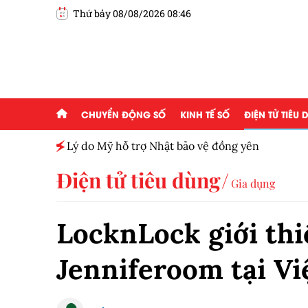
Thứ bảy 08/08/2026 08:46
CHUYỂN ĐỘNG SỐ
KINH TẾ SỐ
ĐIỆN TỬ TIÊU
h toàn
Lý do Mỹ hỗ trợ Nhật bảo vệ đồng yên
Điện tử tiêu dùng
Gia dụng
LocknLock giới thi
Jenniferoom tại V