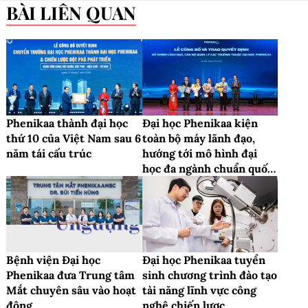
BÀI LIÊN QUAN
Phenikaa thành đại học
Đại học Phenikaa kiện
thứ 10 của Việt Nam sau 6
toàn bộ máy lãnh đạo,
năm tái cấu trúc
hướng tới mô hình đại
học đa ngành chuẩn quốc
tế
Bệnh viện Đại học
Đại học Phenikaa tuyển
Phenikaa đưa Trung tâm
sinh chương trình đào tạo
Mắt chuyên sâu vào hoạt
tài năng lĩnh vực công
động
nghệ chiến lược