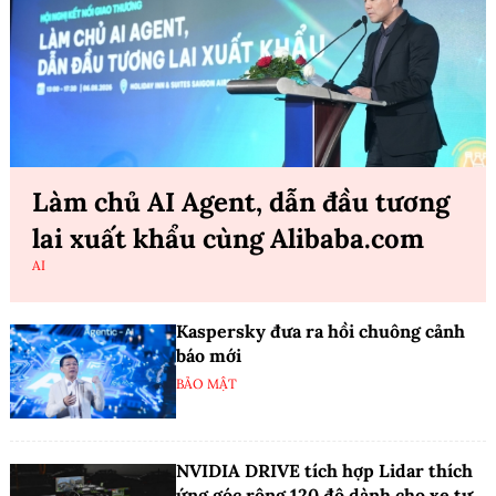
Làm chủ AI Agent, dẫn đầu tương
lai xuất khẩu cùng Alibaba.com
AI
Kaspersky đưa ra hồi chuông cảnh
báo mới
BẢO MẬT
NVIDIA DRIVE tích hợp Lidar thích
ứng góc rộng 120 độ dành cho xe tự