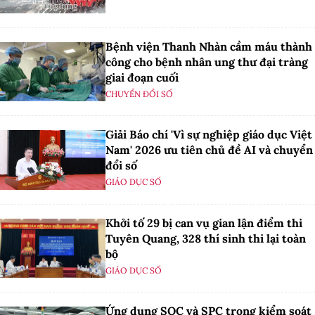
Bệnh viện Thanh Nhàn cầm máu thành
công cho bệnh nhân ung thư đại tràng
giai đoạn cuối
CHUYỂN ĐỔI SỐ
Giải Báo chí 'Vì sự nghiệp giáo dục Việt
Nam' 2026 ưu tiên chủ đề AI và chuyển
đổi số
GIÁO DỤC SỐ
Khởi tố 29 bị can vụ gian lận điểm thi
Tuyên Quang, 328 thí sinh thi lại toàn
bộ
GIÁO DỤC SỐ
Ứng dụng SQC và SPC trong kiểm soát