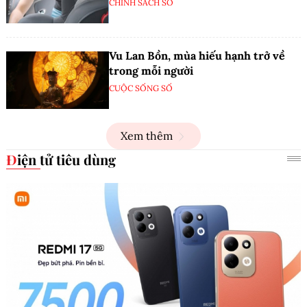
CHÍNH SÁCH SỐ
Vu Lan Bồn, mùa hiếu hạnh trở về
trong mỗi người
CUỘC SỐNG SỐ
Xem thêm
Điện tử tiêu dùng