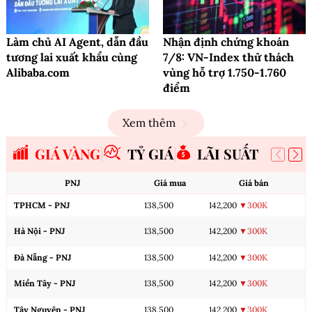
Làm chủ AI Agent, dẫn đầu
Nhận định chứng khoán
tương lai xuất khẩu cùng
7/8: VN-Index thử thách
Alibaba.com
vùng hỗ trợ 1.750-1.760
điểm
Xem thêm
GIÁ VÀNG
TỶ GIÁ
LÃI SUẤT
PNJ
Giá mua
Giá bán
TPHCM - PNJ
138,500
142,200
▼300K
Hà Nội - PNJ
138,500
142,200
▼300K
Đà Nẵng - PNJ
138,500
142,200
▼300K
Miền Tây - PNJ
138,500
142,200
▼300K
Tây Nguyên - PNJ
138,500
142,200
▼300K