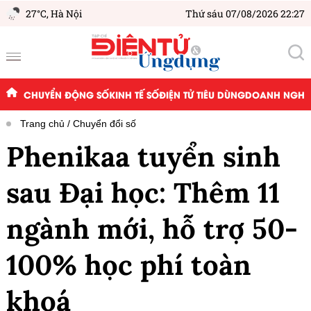
27°C,
Hà Nội
Thứ sáu 07/08/2026 22:27
CHUYỂN ĐỘNG SỐ
KINH TẾ SỐ
ĐIỆN TỬ TIÊU DÙNG
DOANH NGHIỆ
Trang chủ
Chuyển đổi số
Phenikaa tuyển sinh
sau Đại học: Thêm 11
ngành mới, hỗ trợ 50-
100% học phí toàn
khoá