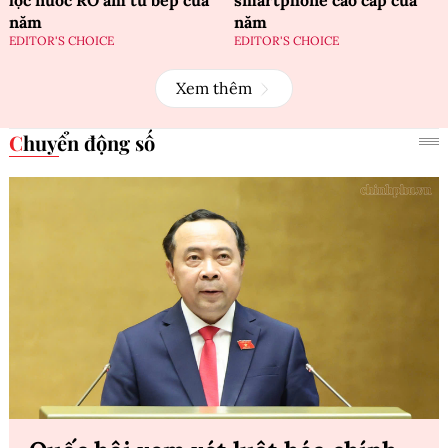
lọc nước RO âm tủ bếp của
smartphone cao cấp của
năm
năm
EDITOR'S CHOICE
EDITOR'S CHOICE
Xem thêm
Chuyển động số