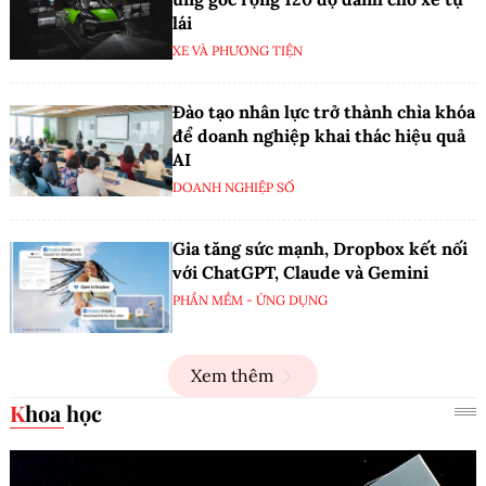
lái
XE VÀ PHƯƠNG TIỆN
Đào tạo nhân lực trở thành chìa khóa
để doanh nghiệp khai thác hiệu quả
AI
DOANH NGHIỆP SỐ
Gia tăng sức mạnh, Dropbox kết nối
với ChatGPT, Claude và Gemini
PHẦN MỀM - ỨNG DỤNG
Xem thêm
Khoa học