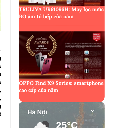
TRULIVA UR61096H: Máy lọc nước
RO âm tủ bếp của năm
-
g
h
u
n
OPPO Find X9 Series: smartphone
,
cao cấp của năm
,
g
Hà Nội
ệ
25°C