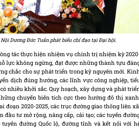
ội Dương Đức Tuấn phát biểu chỉ đạo tại Đại hội.
công tác thực hiện nhiệm vụ chính trị nhiệm kỳ 2020
 nỗ lực không ngừng, đạt được những thành tựu đán
vững chắc cho sự phát triển trong kỷ nguyên mới. Kin
uyển dịch đúng hướng, các lĩnh vực công nghiệp, tiể
có nhiều khởi sắc. Quy hoạch, xây dựng và phát triể
 những chuyển biến tích cực theo hướng đô thị xanh
iai đoạn 2020-2025, các trục đường giao thông liên xã
 đầu tư mở rộng, nâng cấp, cải tạo; các tuyến đườn
c tuyến đường Quốc lộ, đường tỉnh và kết nối với h