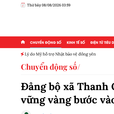
Thứ bảy 08/08/2026 03:59
CHUYỂN ĐỘNG SỐ
KINH TẾ SỐ
ĐIỆN TỬ TIÊU
h toàn
Lý do Mỹ hỗ trợ Nhật bảo vệ đồng yên
Chuyển động số
Đảng bộ xã Thanh O
vững vàng bước và