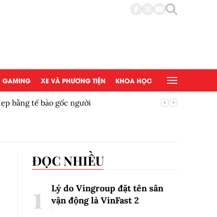
GAMING
XE VÀ PHƯƠNG TIỆN
KHOA HỌC
đẹp bằng tế bào gốc người
Copy/Pas
ĐỌC NHIỀU
Lý do Vingroup đặt tên sân
vận động là VinFast
2