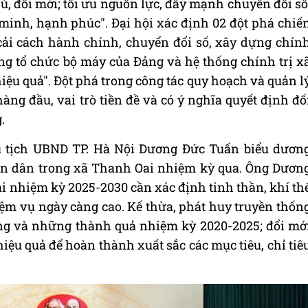
ủ, đổi mới; tối ưu nguồn lực, đẩy mạnh chuyển đổi số
minh, hạnh phúc". Đại hội xác định 02 đột phá chiế
cải cách hành chính, chuyển đổi số, xây dựng chín
ng tổ chức bộ máy của Đảng và hệ thống chính trị x
hiệu quả". Đột phá trong công tác quy hoạch và quản l
ng đầu, vai trò tiền đề và có ý nghĩa quyết định đố
.
Chủ tịch UBND TP. Hà Nội Dương Đức Tuấn biểu dươn
hân dân trong xã Thanh Oai nhiệm kỳ qua. Ông Dươn
 nhiệm kỳ 2025-2030 cần xác định tinh thần, khí th
ệm vụ ngày càng cao. Kế thừa, phát huy truyền thốn
ờng và những thành quả nhiệm kỳ 2020-2025; đổi mớ
 hiệu quả để hoàn thành xuất sắc các mục tiêu, chỉ tiê