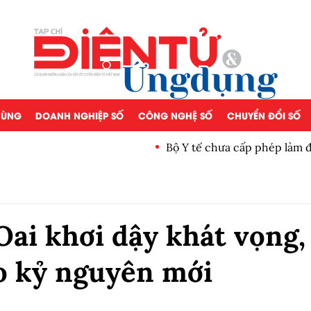
 DÙNG
DOANH NGHIỆP SỐ
CÔNG NGHỆ SỐ
CHUYỂN ĐỔI SỐ
Bộ Y tế chưa cấp phép làm 
ai khơi dậy khát vọng,
o kỷ nguyên mới