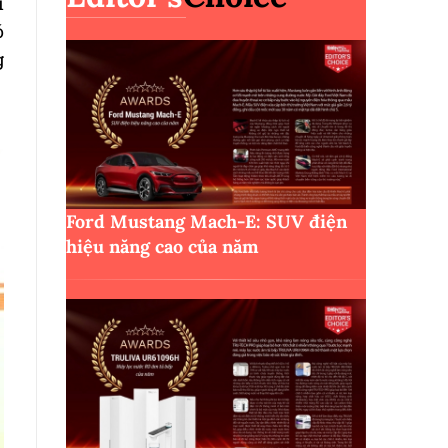
i
ó
g
Ford Mustang Mach-E: SUV điện
hiệu năng cao của năm