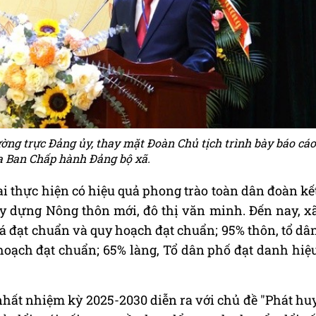
ng trực Đảng ủy, thay mặt Đoàn Chủ tịch trình bày báo cáo
ủa Ban Chấp hành Đảng bộ xã.
i thực hiện có hiệu quả phong trào toàn dân đoàn kế
y dựng Nông thôn mới, đô thị văn minh. Đến nay, x
á đạt chuẩn và quy hoạch đạt chuẩn; 95% thôn, tổ dâ
hoạch đạt chuẩn; 65% làng, Tổ dân phố đạt danh hiệ
nhất nhiệm kỳ 2025-2030 diễn ra với chủ đề "Phát hu