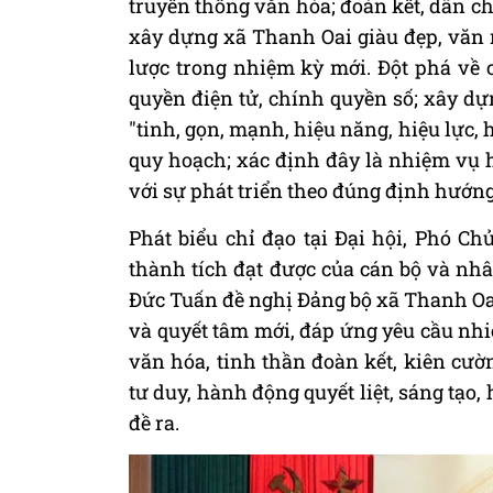
truyền thống văn hóa; đoàn kết, dân ch
xây dựng xã Thanh Oai giàu đẹp, văn 
lược trong nhiệm kỳ mới. Đột phá về 
quyền điện tử, chính quyền số; xây dự
"tinh, gọn, mạnh, hiệu năng, hiệu lực, 
quy hoạch; xác định đây là nhiệm vụ hà
với sự phát triển theo đúng định hướng
Phát biểu chỉ đạo tại Đại hội, Phó 
thành tích đạt được của cán bộ và n
Đức Tuấn đề nghị Đảng bộ xã Thanh Oai
và quyết tâm mới, đáp ứng yêu cầu nhi
văn hóa, tinh thần đoàn kết, kiên cư
tư duy, hành động quyết liệt, sáng tạo,
đề ra.