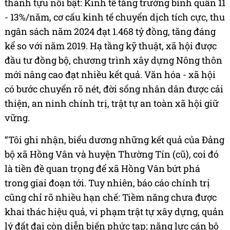
thành tựu nổi bật: Kinh tế tăng trưởng bình quân 11
- 13%/năm, cơ cấu kinh tế chuyển dịch tích cực, thu
ngân sách năm 2024 đạt 1.468 tỷ đồng, tăng đáng
kể so với năm 2019. Hạ tầng kỹ thuật, xã hội được
đầu tư đồng bộ, chương trình xây dựng Nông thôn
mới nâng cao đạt nhiều kết quả. Văn hóa - xã hội
có bước chuyển rõ nét, đời sống nhân dân được cải
thiện, an ninh chính trị, trật tự an toàn xã hội giữ
vững.
“Tôi ghi nhận, biểu dương những kết quả của Đảng
bộ xã Hồng Vân và huyện Thường Tín (cũ), coi đó
là tiền đề quan trọng để xã Hồng Vân bứt phá
trong giai đoạn tới. Tuy nhiên, báo cáo chính trị
cũng chỉ rõ nhiều hạn chế: Tiềm năng chưa được
khai thác hiệu quả, vi phạm trật tự xây dựng, quản
lý đất đai còn diễn biến phức tạp; năng lực cán bộ