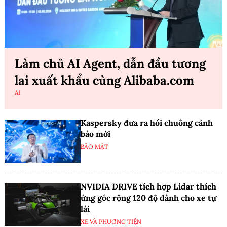
Làm chủ AI Agent, dẫn đầu tương
lai xuất khẩu cùng Alibaba.com
AI
Kaspersky đưa ra hồi chuông cảnh
báo mới
BẢO MẬT
NVIDIA DRIVE tích hợp Lidar thích
ứng góc rộng 120 độ dành cho xe tự
lái
XE VÀ PHƯƠNG TIỆN