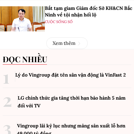
Bắt tạm giam Giám đốc Sở KH&CN Bắc
Ninh về tội nhận hối lộ
CUỘC SỐNG SỐ
Xem thêm
ĐỌC NHIỀU
Lý do Vingroup đặt tên sân vận động là VinFast
2
LG chính thức gia tăng thời hạn bảo hành 5 năm
đối với TV
Vingroup lãi kỷ lục nhưng mảng sản xuất lỗ hơn
49.000 tỷ đồng