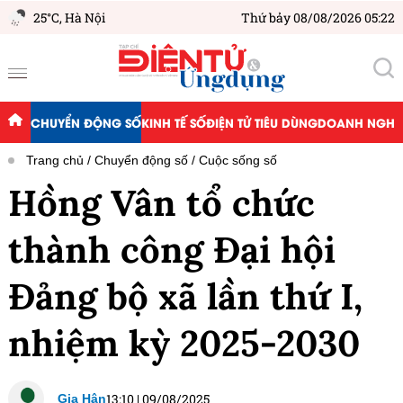
25°C,
Hà Nội
Thứ bảy 08/08/2026 05:22
CHUYỂN ĐỘNG SỐ
KINH TẾ SỐ
ĐIỆN TỬ TIÊU DÙNG
DOANH NGHIỆ
Trang chủ
Chuyển động số
Cuộc sống số
Hồng Vân tổ chức
thành công Đại hội
Đảng bộ xã lần thứ I,
nhiệm kỳ 2025-2030
13:10
|
09/08/2025
Gia Hân