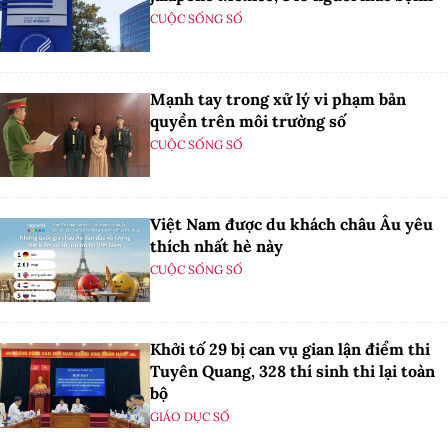
CUỘC SỐNG SỐ
Mạnh tay trong xử lý vi phạm bản
quyền trên môi trường số
CUỘC SỐNG SỐ
Việt Nam được du khách châu Âu yêu
thích nhất hè này
CUỘC SỐNG SỐ
Khởi tố 29 bị can vụ gian lận điểm thi
Tuyên Quang, 328 thí sinh thi lại toàn
bộ
GIÁO DỤC SỐ