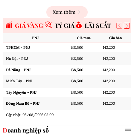
Xem thêm
GIÁ VÀNG
TỶ GIÁ
LÃI SUẤT
PNJ
Giá mua
Giá bán
TPHCM - PNJ
138,500
142,200
Hà Nội - PNJ
138,500
142,200
Đà Nẵng - PNJ
138,500
142,200
Miền Tây - PNJ
138,500
142,200
Tây Nguyên - PNJ
138,500
142,200
Đông Nam Bộ - PNJ
138,500
142,200
Cập nhật: 08/08/2026 05:00
Doanh nghiệp số