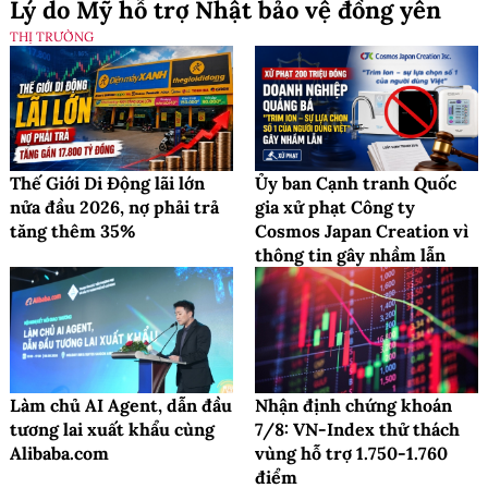
Lý do Mỹ hỗ trợ Nhật bảo vệ đồng yên
THỊ TRƯỜNG
Thế Giới Di Động lãi lớn
Ủy ban Cạnh tranh Quốc
nửa đầu 2026, nợ phải trả
gia xử phạt Công ty
tăng thêm 35%
Cosmos Japan Creation vì
thông tin gây nhầm lẫn
Làm chủ AI Agent, dẫn đầu
Nhận định chứng khoán
tương lai xuất khẩu cùng
7/8: VN-Index thử thách
Alibaba.com
vùng hỗ trợ 1.750-1.760
điểm