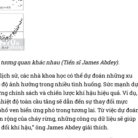
 tương quan khác nhau (Tiến sĩ James Abdey).
 lịch sử, các nhà khoa học có thể dự đoán những xu
c độ ảnh hưởng trong nhiều tình huống. Sức mạnh d
ng chính sách và chiến lược khí hậu hiệu quả. Ví dụ,
hiệt độ toàn cầu tăng sẽ dẫn đến sự thay đổi mực
 phố ven biển ứng phó trong tương lai. Từ việc dự đoá
 rộng của cháy rừng, những công cụ dữ liệu sẽ giúp
 đổi khí hậu,” ông James Abdey giải thích.