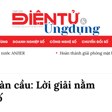
 DÙNG
DOANH NGHIỆP SỐ
CÔNG NGHỆ SỐ
CHUYỂN ĐỔI SỐ
c nước ANJIER
Hoàn thành giải phóng mặt 
Mắt thành phố Hà Nội
àn cầu: Lời giải nằm
ố