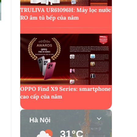
TRULIVA UR61096H: Máy lọc nước
RO âm tủ bếp của năm
OPPO Find X9 Series: smartphone
cao cấp của năm
Hà Nội
31°C