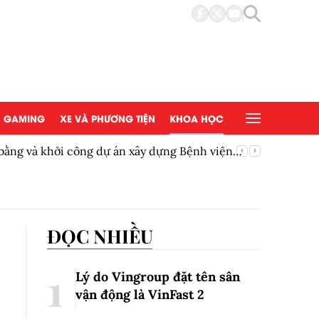
GAMING
XE VÀ PHƯƠNG TIỆN
KHOA HỌC
bằng và khởi công dự án xây dựng Bệnh viện
Đánh giá
sử dụng
ĐỌC NHIỀU
Lý do Vingroup đặt tên sân
vận động là VinFast
2