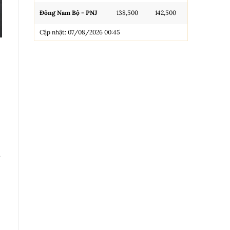
Đông Nam Bộ - PNJ
138,500
142,500
N.Tròn, 3A, 
Cập nhật: 07/08/2026 00:45
NL 99.99
Nhẫn Tròn T
Trang sức 9
Trang sức 9
Cập nhật: 0
a