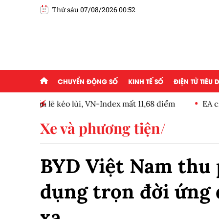
Thứ sáu 07/08/2026 00:52
CHUYỂN ĐỘNG SỐ
KINH TẾ SỐ
ĐIỆN TỬ TIÊU
8 điểm
EA chính thức hoàn tất thương vụ bán lại trị gi
Xe và phương tiện
BYD Việt Nam thu p
dụng trọn đời ứng 
xa