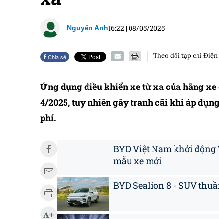
16:22
|
08/05/2025
Nguyên Anh
Theo dõi tạp chí Điện
Chia sẻ
Ứng dụng điều khiển xe từ xa của hãng xe 
4/2025, tuy nhiên gây tranh cãi khi áp dụng
phí.
BYD Việt Nam khởi động T
mẫu xe mới
BYD Sealion 8 - SUV thuần