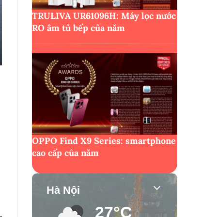
TRULIVA UR61096H: Máy lọc nước
RO âm tủ bếp của năm
OPPO Find X9 Series: smartphone
cao cấp của năm
Hà Nội
27°C