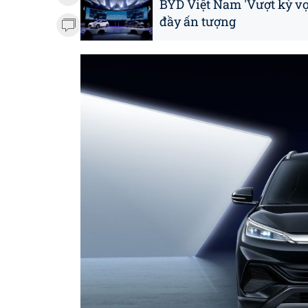
BYD Việt Nam 'Vượt kỳ vọ
đầy ấn tượng