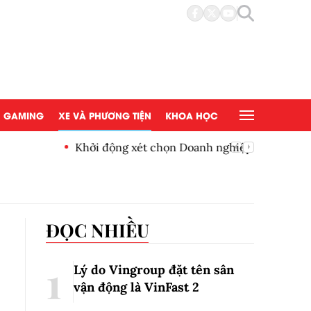
GAMING
XE VÀ PHƯƠNG TIỆN
KHOA HỌC
nghiệp đạt chuẩn văn hóa kinh doanh Việt
Quỹ UMM
100.000
ĐỌC NHIỀU
Lý do Vingroup đặt tên sân
vận động là VinFast
2