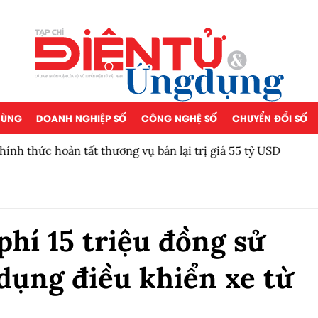
 DÙNG
DOANH NGHIỆP SỐ
CÔNG NGHỆ SỐ
CHUYỂN ĐỔI SỐ
á 55 tỷ USD
Khởi động xét chọn Doanh 
Nam 2026
hí 15 triệu đồng sử
dụng điều khiển xe từ