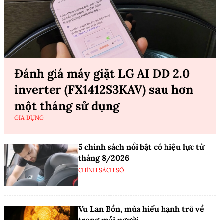
Đánh giá máy giặt LG AI DD 2.0
inverter (FX1412S3KAV) sau hơn
một tháng sử dụng
GIA DỤNG
5 chính sách nổi bật có hiệu lực từ
tháng 8/2026
CHÍNH SÁCH SỐ
Vu Lan Bồn, mùa hiếu hạnh trở về
trong mỗi người