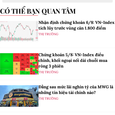
CÓ THỂ BẠN QUAN TÂM
Nhận định chứng khoán 6/8: VN-Index
tích lũy trước vùng cản 1.800 điểm
THỊ TRƯỜNG
Chứng khoán 5/8: VN-Index điều
chỉnh, khối ngoại nối dài chuỗi mua
ròng 3 phiên
THỊ TRƯỜNG
Đằng sau mức lãi nghìn tỷ của MWG là
những tín hiệu tài chính nào?
THỊ TRƯỜNG