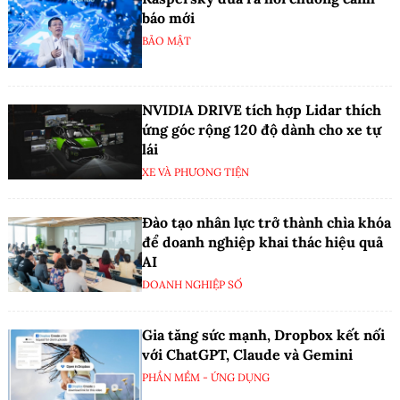
báo mới
BẢO MẬT
NVIDIA DRIVE tích hợp Lidar thích
ứng góc rộng 120 độ dành cho xe tự
lái
XE VÀ PHƯƠNG TIỆN
Đào tạo nhân lực trở thành chìa khóa
để doanh nghiệp khai thác hiệu quả
AI
DOANH NGHIỆP SỐ
Gia tăng sức mạnh, Dropbox kết nối
với ChatGPT, Claude và Gemini
PHẦN MỀM - ỨNG DỤNG