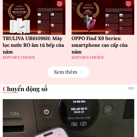
TRULIVA UR61096H: Máy
OPPO Find X9 Series:
lọc nước RO âm tủ bếp của
smartphone cao cấp của
năm
năm
EDITOR'S CHOICE
EDITOR'S CHOICE
Xem thêm
Chuyển động số