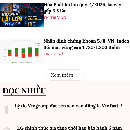
Hòa Phát lãi lớn quý 2/2026, lãi vay
gấp 3,5 lần
THỊ TRƯỜNG
Nhận định chứng khoán 5/8: VN-Index
đối mặt vùng cản 1.780-1.800 điểm
KINH TẾ SỐ
Xem thêm
ĐỌC NHIỀU
Lý do Vingroup đặt tên sân vận động là VinFast
2
LG chính thức gia tăng thời hạn bảo hành 5 năm