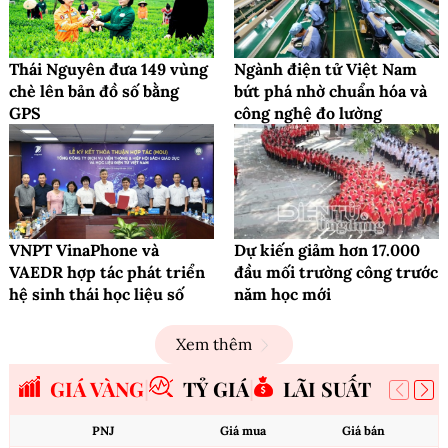
Thái Nguyên đưa 149 vùng
Ngành điện tử Việt Nam
chè lên bản đồ số bằng
bứt phá nhờ chuẩn hóa và
GPS
công nghệ đo lường
VNPT VinaPhone và
Dự kiến giảm hơn 17.000
VAEDR hợp tác phát triển
đầu mối trường công trước
hệ sinh thái học liệu số
năm học mới
Xem thêm
GIÁ VÀNG
TỶ GIÁ
LÃI SUẤT
PNJ
Giá mua
Giá bán