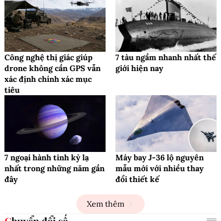
Công nghệ thị giác giúp
7 tàu ngầm nhanh nhất thế
drone không cần GPS vẫn
giới hiện nay
xác định chính xác mục
tiêu
7 ngoại hành tinh kỳ lạ
Máy bay J-36 lộ nguyên
nhất trong những năm gần
mẫu mới với nhiều thay
đây
đổi thiết kế
Xem thêm
Chuyển đổi số