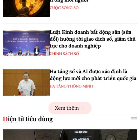
CUỘC SỐNG SỐ
Luật Kinh doanh bất động sản (sửa
đổi) hướng tới giao dịch số, giảm thủ
tục cho doanh nghiệp
CHÍNH SÁCH SỐ
Hạ tầng số và AI được xác định là
động lực mới cho phát triển quốc gia
HẠ TẦNG THÔNG MINH
Xem thêm
Điện tử tiêu dùng