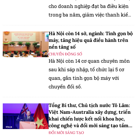
cho doanh nghiệp đạt ba điều kiện
trong ba năm, giảm việc thanh kiểm
tra cho đơn vị làm ăn nghiêm túc.
Hà Nội còn 14 sở, ngành: Tinh gọn bộ
máy, tăng hiệu quả điều hành trên
nền tảng số
CHUYỂN ĐỘNG SỐ
Hà Nội còn 14 cơ quan chuyên môn
sau khi sáp nhập, tổ chức lại 5 cơ
quan, gắn tinh gọn bộ máy với
chuyển đổi số.
Tổng Bí thư, Chủ tịch nước Tô Lâm:
Việt Nam-Australia xây dựng, triển
khai chiến lược kết nối khoa học,
công nghệ và đổi mới sáng tạo tầm
nhìn dài hạn
ĐỔI MỚI SÁNG TẠO