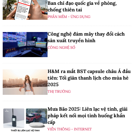
Ban chỉ đạo quốc gia về phòng,
chống thiên tai
PHẦN MỀM - ỨNG DỤNG
Công nghệ đám mây thay đổi cách
sản xuất truyền hình
CÔNG NGHỆ SỐ
H&M ra mắt BST capsule châu Á đầu
tiên: Tối giản thanh lịch cho mùa hè
2025
THỊ TRƯỜNG
Mưa Bão 2025: Liên lạc vệ tinh, giải
pháp kết nối mọi tình huống khẩn
cấp
VIỄN THÔNG - INTERNET