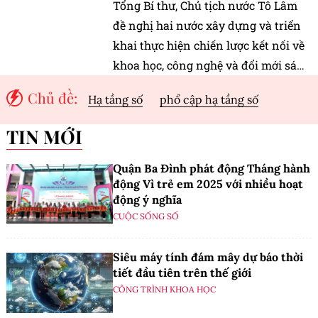
Tổng Bí thư, Chủ tịch nước Tô Lâm
đề nghị hai nước xây dựng và triển
khai thực hiện chiến lược kết nối về
khoa học, công nghệ và đổi mới sáng
tạo với tầm nhìn
Chủ đề:
Hạ tầng số
phổ cập hạ tầng số
TIN MỚI
Quận Ba Đình phát động Tháng hành
động Vì trẻ em 2025 với nhiều hoạt
động ý nghĩa
CUỘC SỐNG SỐ
Siêu máy tính đám mây dự báo thời
tiết đầu tiên trên thế giới
CÔNG TRÌNH KHOA HỌC