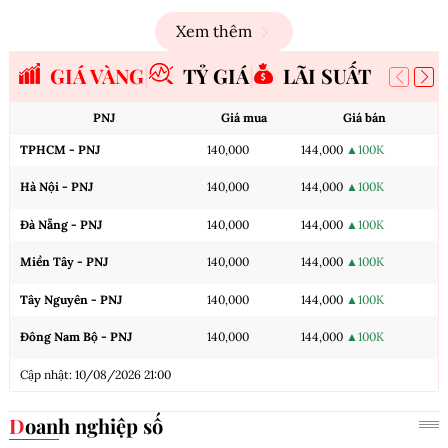
Xem thêm
GIÁ VÀNG
TỶ GIÁ
LÃI SUẤT
PNJ
Giá mua
Giá bán
TPHCM - PNJ
140,000
144,000
▲100K
Hà Nội - PNJ
140,000
144,000
▲100K
Đà Nẵng - PNJ
140,000
144,000
▲100K
Miền Tây - PNJ
140,000
144,000
▲100K
Tây Nguyên - PNJ
140,000
144,000
▲100K
Đông Nam Bộ - PNJ
140,000
144,000
▲100K
Cập nhật: 10/08/2026 21:00
Doanh nghiệp số