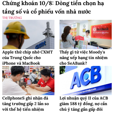
Chứng khoán 10/8: Dòng tiền chọn hạ
tầng số và cổ phiếu vốn nhà nước
THỊ TRƯỜNG
Apple thử chip nhớ CXMT
Thấy gì từ việc Moody's
của Trung Quốc cho
nâng xếp hạng tín nhiệm
iPhone và MacBook
cho SeABank?
CellphoneS ghi nhận đà
Lợi nhuận quý II của ACB
tăng trưởng gấp 2 lần so
giảm 588 tỷ đồng, nợ cần
với thế hệ tiền nhiệm
chú ý tăng gần gấp đôi