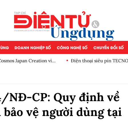
 DÙNG
DOANH NGHIỆP SỐ
CÔNG NGHỆ SỐ
CHUYỂN ĐỔI SỐ
osmos Japan Creation vì
Điện thoại siêu pin TECNO 
4/NĐ-CP: Quy định về
à bảo vệ người dùng tại