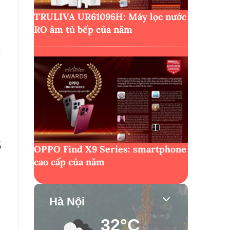
TRULIVA UR61096H: Máy lọc nước
RO âm tủ bếp của năm
i
ố
OPPO Find X9 Series: smartphone
cao cấp của năm
Hà Nội
32°C