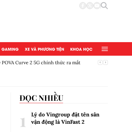
GAMING
XE VÀ PHƯƠNG TIỆN
KHOA HỌC
POVA Curve 2 5G chính thức ra mắt
Vu Lan B
ĐỌC NHIỀU
Lý do Vingroup đặt tên sân
vận động là VinFast
2