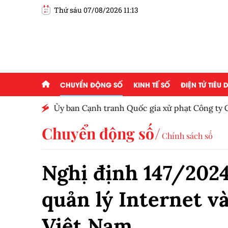
Thứ sáu 07/08/2026 11:13
CHUYỂN ĐỘNG SỐ
KINH TẾ SỐ
ĐIỆN TỬ TIÊU
Ủy ban Cạnh tranh Quốc gia xử phạt Công ty C
thông tin gây nhầm lẫn
Chuyển động số
Chính sách số
Nghị định 147/202
quản lý Internet v
Việt Nam