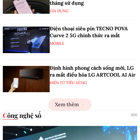
tháng sử dụng
GIA DỤNG
Điện thoại siêu pin TECNO POVA
Curve 2 5G chính thức ra mắt
MOBILE
Định hình phong cách sống mới, LG
ra mắt điều hòa LG ARTCOOL AI Air
ĐIỆN TỬ TIÊU DÙNG
Xem thêm
Công nghệ số