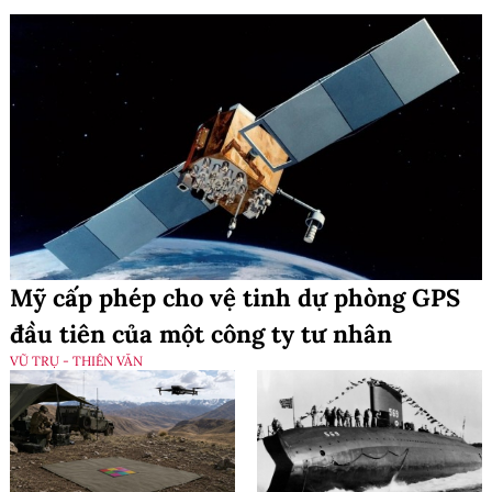
Mỹ cấp phép cho vệ tinh dự phòng GPS
đầu tiên của một công ty tư nhân
VŨ TRỤ - THIÊN VĂN