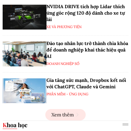
NVIDIA DRIVE tích hợp Lidar thích
ứng góc rộng 120 độ dành cho xe tự
lái
XE VÀ PHƯƠNG TIỆN
Đào tạo nhân lực trở thành chìa khóa
để doanh nghiệp khai thác hiệu quả
AI
DOANH NGHIỆP SỐ
Gia tăng sức mạnh, Dropbox kết nối
với ChatGPT, Claude và Gemini
PHẦN MỀM - ỨNG DỤNG
Xem thêm
Khoa học