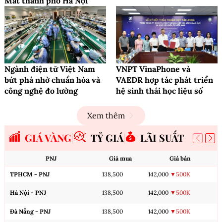
Mắt thành phố Hà Nội
Ngành điện tử Việt Nam
VNPT VinaPhone và
bứt phá nhờ chuẩn hóa và
VAEDR hợp tác phát triển
công nghệ đo lường
hệ sinh thái học liệu số
Xem thêm
GIÁ VÀNG
TỶ GIÁ
LÃI SUẤT
PNJ
Giá mua
Giá bán
TPHCM - PNJ
138,500
142,000
▼500K
Hà Nội - PNJ
138,500
142,000
▼500K
Đà Nẵng - PNJ
138,500
142,000
▼500K