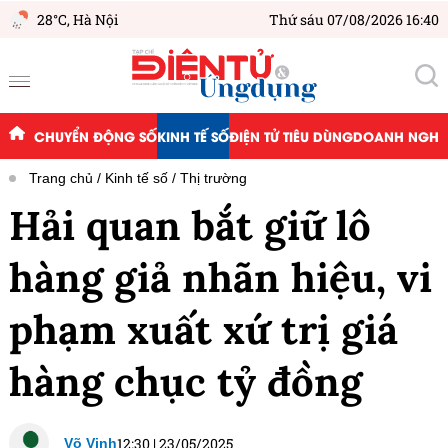
28°C,
Hà Nội
Thứ sáu 07/08/2026 16:40
CHUYỂN ĐỘNG SỐ
KINH TẾ SỐ
ĐIỆN TỬ TIÊU DÙNG
DOANH NGHIỆ
Trang chủ
Kinh tế số
Thị trường
Hải quan bắt giữ lô
hàng giả nhãn hiệu, vi
phạm xuất xứ trị giá
hàng chục tỷ đồng
12:30
|
23/05/2025
Võ Vinh