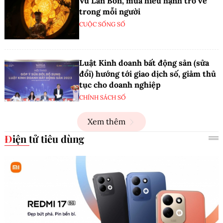
Vu Lan Bồn, mùa hiếu hạnh trở về
trong mỗi người
CUỘC SỐNG SỐ
Luật Kinh doanh bất động sản (sửa
đổi) hướng tới giao dịch số, giảm thủ
tục cho doanh nghiệp
CHÍNH SÁCH SỐ
Xem thêm
Điện tử tiêu dùng