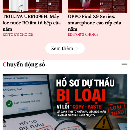
TRULIVA UR61096H: Máy
OPPO Find X9 Series:
lọc nước RO âm tủ bếp của
smartphone cao cấp của
năm
năm
EDITOR'S CHOICE
EDITOR'S CHOICE
Xem thêm
Chuyển động số