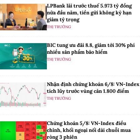
LPBank lãi trước thuế 5.973 tỷ đồng
nửa đầu năm, tiền gửi không kỳ hạn
giảm tỷ trọng
THỊ TRƯỜNG
BIC tung ưu đãi 8.8, giảm tới 30% phí
nhiều sản phẩm bảo hiểm
THỊ TRƯỜNG
Nhận định chứng khoán 6/8: VN-Index
tích lũy trước vùng cản 1.800 điểm
THỊ TRƯỜNG
Chứng khoán 5/8: VN-Index điều
chỉnh, khối ngoại nối dài chuỗi mua
ròng 3 phiên