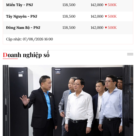
Miền Tây - PNJ
138,500
142,000
▼500K
Tây Nguyên - PNJ
138,500
142,000
▼500K
Đông Nam Bộ - PNJ
138,500
142,000
▼500K
Cập nhật: 07/08/2026 16:00
Doanh nghiệp số