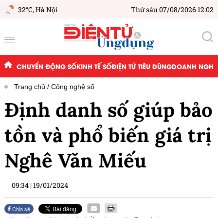
32°C,
Hà Nội
Thứ sáu 07/08/2026 12:02
CHUYỂN ĐỘNG SỐ
KINH TẾ SỐ
ĐIỆN TỬ TIÊU DÙNG
DOANH NGHIỆ
Trang chủ
Công nghệ số
Định danh số giúp bảo
tồn và phổ biến giá trị
Nghê Văn Miếu
09:34
|
19/01/2024
Chia sẻ