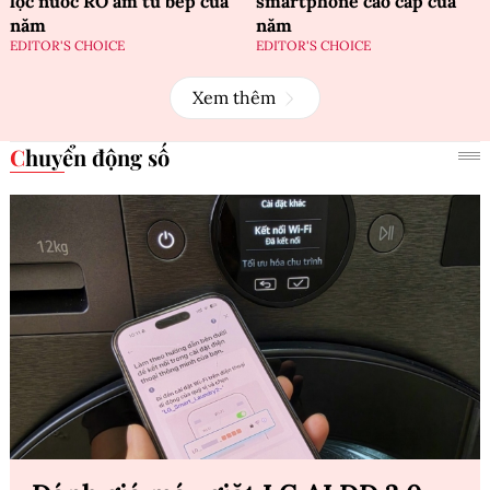
lọc nước RO âm tủ bếp của
smartphone cao cấp của
năm
năm
EDITOR'S CHOICE
EDITOR'S CHOICE
Xem thêm
Chuyển động số