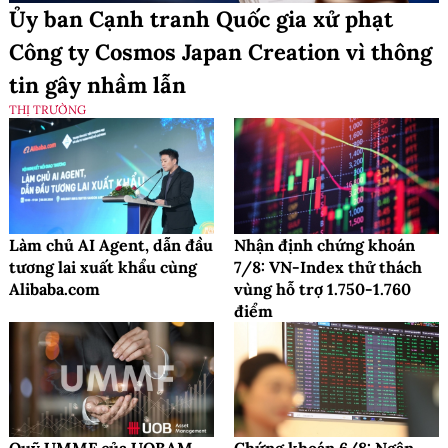
Ủy ban Cạnh tranh Quốc gia xử phạt
Công ty Cosmos Japan Creation vì thông
tin gây nhầm lẫn
THỊ TRƯỜNG
Làm chủ AI Agent, dẫn đầu
Nhận định chứng khoán
tương lai xuất khẩu cùng
7/8: VN-Index thử thách
Alibaba.com
vùng hỗ trợ 1.750-1.760
điểm
Quỹ UMMF của UOBAM
Chứng khoán 6/8: Ngân