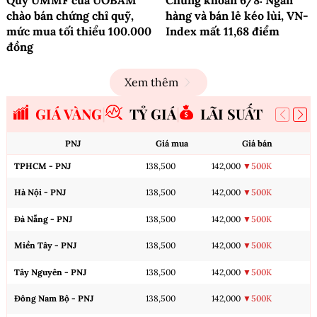
chào bán chứng chỉ quỹ,
hàng và bán lẻ kéo lùi, VN-
mức mua tối thiểu 100.000
Index mất 11,68 điểm
đồng
Xem thêm
GIÁ VÀNG
TỶ GIÁ
LÃI SUẤT
PNJ
Giá mua
Giá bán
TPHCM - PNJ
138,500
142,000
▼500K
Hà Nội - PNJ
138,500
142,000
▼500K
Đà Nẵng - PNJ
138,500
142,000
▼500K
Miền Tây - PNJ
138,500
142,000
▼500K
Tây Nguyên - PNJ
138,500
142,000
▼500K
Đông Nam Bộ - PNJ
138,500
142,000
▼500K