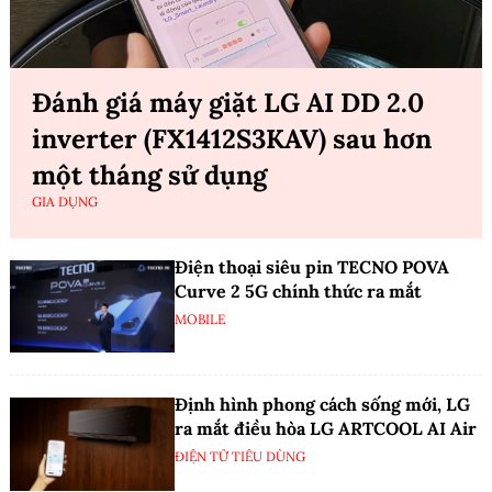
Đánh giá máy giặt LG AI DD 2.0
inverter (FX1412S3KAV) sau hơn
một tháng sử dụng
GIA DỤNG
Điện thoại siêu pin TECNO POVA
Curve 2 5G chính thức ra mắt
MOBILE
Định hình phong cách sống mới, LG
ra mắt điều hòa LG ARTCOOL AI Air
ĐIỆN TỬ TIÊU DÙNG