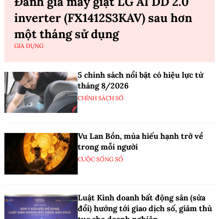
Đánh giá máy giặt LG AI DD 2.0
inverter (FX1412S3KAV) sau hơn
một tháng sử dụng
GIA DỤNG
5 chính sách nổi bật có hiệu lực từ
tháng 8/2026
CHÍNH SÁCH SỐ
Vu Lan Bồn, mùa hiếu hạnh trở về
trong mỗi người
CUỘC SỐNG SỐ
Luật Kinh doanh bất động sản (sửa
đổi) hướng tới giao dịch số, giảm thủ
tục cho doanh nghiệp