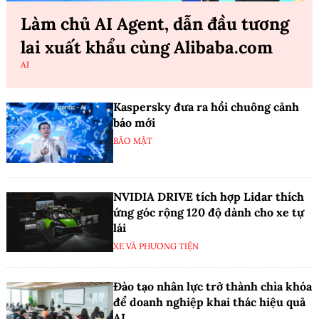
Làm chủ AI Agent, dẫn đầu tương
lai xuất khẩu cùng Alibaba.com
AI
Kaspersky đưa ra hồi chuông cảnh
báo mới
BẢO MẬT
NVIDIA DRIVE tích hợp Lidar thích
ứng góc rộng 120 độ dành cho xe tự
lái
XE VÀ PHƯƠNG TIỆN
Đào tạo nhân lực trở thành chìa khóa
để doanh nghiệp khai thác hiệu quả
AI