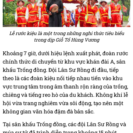
Lễ rước kiệu là một trong những nghi thức tiêu biểu
trong dịp Giỗ Tổ Hùng Vương
Khoảng 7 giờ, dưới hiệu lệnh xuất phát, đoàn rước
chính thức di chuyển từ khu vực khán đài A, sân
khấu Trống đồng. Đội Lân Sư Rồng đi đầu, tiếp
theo là các đoàn kiệu nối tiếp nhau tiến vào khu
vực trung tâm trong âm thanh rộn ràng của trống,
chiêng và tiếng reo hò của du khách. Không khí lễ
hội vừa trang nghiêm vừa sôi động, tạo nên một
không gian văn hóa đậm đà bản sắc.
Tại sân khấu Trống đồng, các đội Lân Sư Rồng và
múa sư tử đã trình diễn trong khoảng 15 phút.