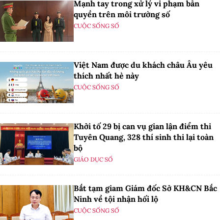
Mạnh tay trong xử lý vi phạm bản
quyền trên môi trường số
CUỘC SỐNG SỐ
Việt Nam được du khách châu Âu yêu
thích nhất hè này
CUỘC SỐNG SỐ
Khởi tố 29 bị can vụ gian lận điểm thi
Tuyên Quang, 328 thí sinh thi lại toàn
bộ
GIÁO DỤC SỐ
Bắt tạm giam Giám đốc Sở KH&CN Bắc
Ninh về tội nhận hối lộ
CUỘC SỐNG SỐ