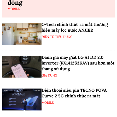
đồng
MOBILE
O-Tech chính thức ra mắt thương
hiệu máy lọc nước ANJIER
ĐIỆN TỬ TIÊU DÙNG
Đánh giá máy giặt LG AI DD 2.0
inverter (FX1412S3KAV) sau hơn một
tháng sử dụng
GIA DỤNG
Điện thoại siêu pin TECNO POVA
Curve 2 5G chính thức ra mắt
MOBILE