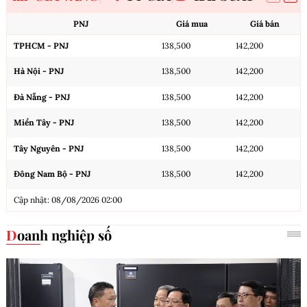
PNJ
Giá mua
Giá bán
TPHCM - PNJ
138,500
142,200
Hà Nội - PNJ
138,500
142,200
Đà Nẵng - PNJ
138,500
142,200
Miền Tây - PNJ
138,500
142,200
Tây Nguyên - PNJ
138,500
142,200
Đông Nam Bộ - PNJ
138,500
142,200
Cập nhật: 08/08/2026 02:00
Doanh nghiệp số