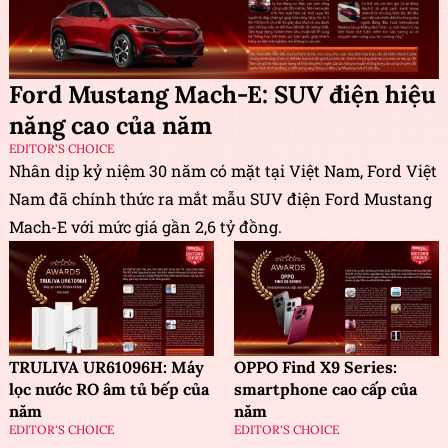
Ford Mustang Mach-E: SUV điện hiệu
năng cao của năm
EDITOR'S CHOICE
Nhân dịp kỷ niệm 30 năm có mặt tại Việt Nam, Ford Việt
Nam đã chính thức ra mắt mẫu SUV điện Ford Mustang
Mach-E với mức giá gần 2,6 tỷ đồng.
TRULIVA UR61096H: Máy
OPPO Find X9 Series:
lọc nước RO âm tủ bếp của
smartphone cao cấp của
năm
năm
EDITOR'S CHOICE
EDITOR'S CHOICE