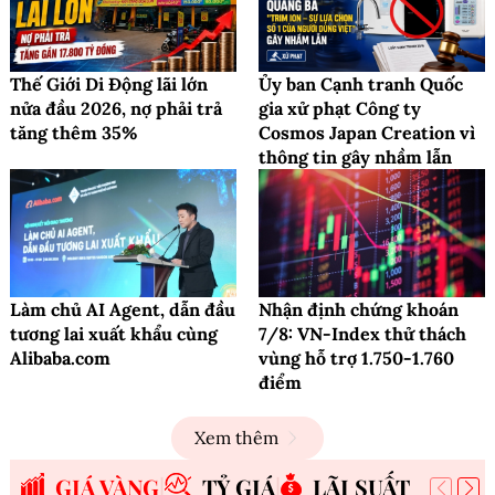
Thế Giới Di Động lãi lớn
Ủy ban Cạnh tranh Quốc
nửa đầu 2026, nợ phải trả
gia xử phạt Công ty
tăng thêm 35%
Cosmos Japan Creation vì
thông tin gây nhầm lẫn
Làm chủ AI Agent, dẫn đầu
Nhận định chứng khoán
tương lai xuất khẩu cùng
7/8: VN-Index thử thách
Alibaba.com
vùng hỗ trợ 1.750-1.760
điểm
Xem thêm
GIÁ VÀNG
TỶ GIÁ
LÃI SUẤT