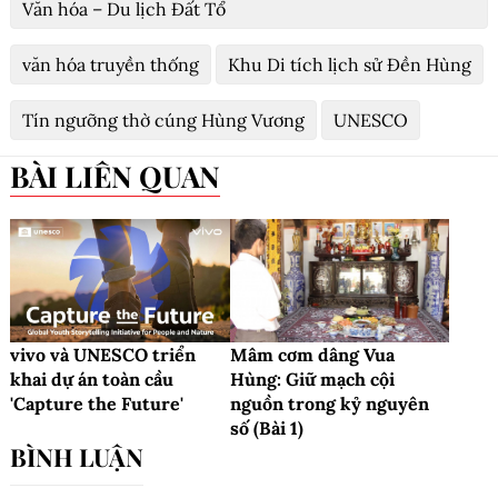
Văn hóa – Du lịch Đất Tổ
văn hóa truyền thống
Khu Di tích lịch sử Đền Hùng
Tín ngưỡng thờ cúng Hùng Vương
UNESCO
BÀI LIÊN QUAN
vivo và UNESCO triển
Mâm cơm dâng Vua
khai dự án toàn cầu
Hùng: Giữ mạch cội
'Capture the Future'
nguồn trong kỷ nguyên
số (Bài 1)