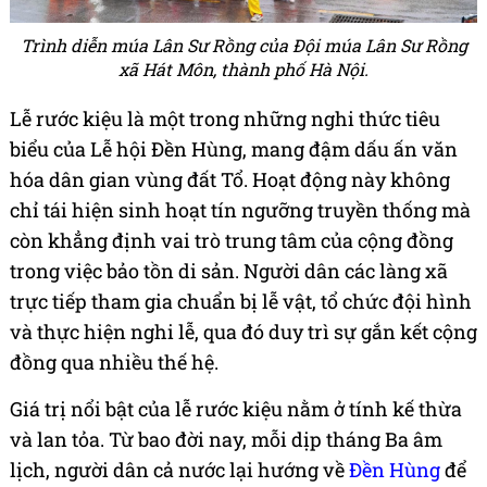
Trình diễn múa Lân Sư Rồng của Đội múa Lân Sư Rồng
xã Hát Môn, thành phố Hà Nội.
Lễ rước kiệu là một trong những nghi thức tiêu
biểu của Lễ hội Đền Hùng, mang đậm dấu ấn văn
hóa dân gian vùng đất Tổ. Hoạt động này không
chỉ tái hiện sinh hoạt tín ngưỡng truyền thống mà
còn khẳng định vai trò trung tâm của cộng đồng
trong việc bảo tồn di sản. Người dân các làng xã
trực tiếp tham gia chuẩn bị lễ vật, tổ chức đội hình
và thực hiện nghi lễ, qua đó duy trì sự gắn kết cộng
đồng qua nhiều thế hệ.
Giá trị nổi bật của lễ rước kiệu nằm ở tính kế thừa
và lan tỏa. Từ bao đời nay, mỗi dịp tháng Ba âm
lịch, người dân cả nước lại hướng về
Đền Hùng
để