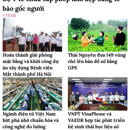
bào gốc người
Y TẾ SỐ
Hoàn thành giải phóng
Thái Nguyên đưa 149 vùng
mặt bằng và khởi công dự
chè lên bản đồ số bằng
án xây dựng Bệnh viện
GPS
Mắt thành phố Hà Nội
Ngành điện tử Việt Nam
VNPT VinaPhone và
bứt phá nhờ chuẩn hóa và
VAEDR hợp tác phát triển
công nghệ đo lường
hệ sinh thái học liệu số