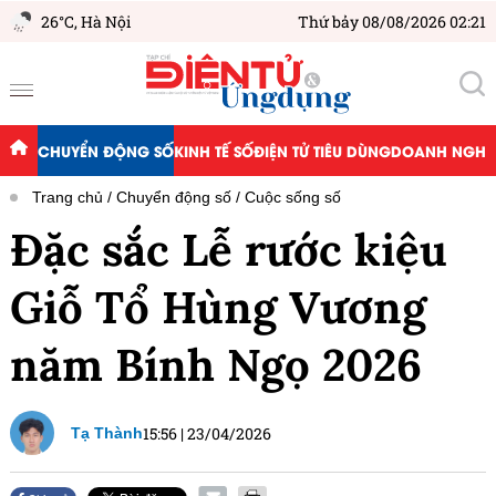
26°C,
Hà Nội
Thứ bảy 08/08/2026 02:21
CHUYỂN ĐỘNG SỐ
KINH TẾ SỐ
ĐIỆN TỬ TIÊU DÙNG
DOANH NGHIỆ
Trang chủ
Chuyển động số
Cuộc sống số
Đặc sắc Lễ rước kiệu
Giỗ Tổ Hùng Vương
năm Bính Ngọ 2026
15:56
|
23/04/2026
Tạ Thành