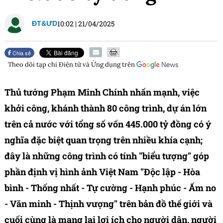
10:02
|
21/04/2025
ĐT&ƯD
Chia sẻ
Theo dõi tạp chí
Điện tử và Ứng dụng
trên
Thủ tướng Phạm Minh Chính nhấn mạnh, việc
khởi công, khánh thành 80 công trình, dự án lớn
trên cả nước với tổng số vốn 445.000 tỷ đồng có ý
nghĩa đặc biệt quan trọng trên nhiều khía cạnh;
đây là những công trình có tính "biểu tượng" góp
phần định vị hình ảnh Việt Nam "Độc lập - Hòa
bình - Thống nhất - Tự cường - Hạnh phúc - Ấm no
- Văn minh - Thịnh vượng" trên bản đồ thế giới và
cuối cùng là mang lại lợi ích cho người dân, người