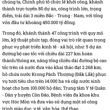
chúng ta, Chính phủ tổ chức lễ khởi công, khánh
thành trực tuyến 80 dự án, công trình lớn, trọng
điểm, trải dài 3 miền Bắc - Trung - Nam, với tổng
vốn đầu tư khoảng 450.000 tỷ đồng.
Trong đó, khánh thành 47 công trình với quy mô
lớn, kỹ thuật phức tạp, đóng vai trò rất quan trọng
phục vụ phát triển kinh tế - xã hội, như: 5 dự án
đường bộ cao tốc với chiều dài 227 km hoàn
thành/thông xe, nâng tổng chiều dài đường bộ cao
tốc trên cả nước đưa vào khai thác đạt 2.268 km;
hồ chứa nước Krong Pách Thượng (Đắk Lắk) phục
vụ tưới tiêu cho trên 14.000 ha và cấp nước sinh
hoạt cho hơn 100.000 hộ dân; Trung tâm Y tế Quân
- Dân y huyện Côn Đảo, Bệnh viện đa khoa khu
vực Hóc Môn và đưa vào sử dụng một số công
trình giáo dục, y tế, văn hóa, thể thao...