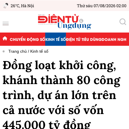
26°C,
Hà Nội
Thứ sáu 07/08/2026 02:00
CHUYỂN ĐỘNG SỐ
KINH TẾ SỐ
ĐIỆN TỬ TIÊU DÙNG
DOANH NGHIỆ
Trang chủ
Kinh tế số
Đồng loạt khởi công,
khánh thành 80 công
trình, dự án lớn trên
cả nước với số vốn
445.000 tỷ đồng