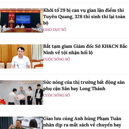
Khởi tố 29 bị can vụ gian lận điểm thi
Tuyên Quang, 328 thí sinh thi lại toàn
bộ
GIÁO DỤC SỐ
Bắt tạm giam Giám đốc Sở KH&CN Bắc
Ninh về tội nhận hối lộ
CUỘC SỐNG SỐ
Sức nóng của thị trường bất động sản
phụ cận Sân bay Long Thành
CUỘC SỐNG SỐ
Giao lưu cùng Anh hùng Phạm Tuân
nhân dịp ra mắt sách về chuyến bay