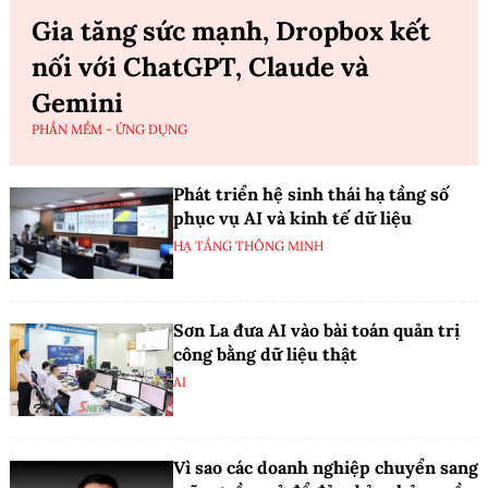
Gia tăng sức mạnh, Dropbox kết
nối với ChatGPT, Claude và
Gemini
PHẦN MỀM - ỨNG DỤNG
Phát triển hệ sinh thái hạ tầng số
phục vụ AI và kinh tế dữ liệu
HẠ TẦNG THÔNG MINH
Sơn La đưa AI vào bài toán quản trị
công bằng dữ liệu thật
AI
Vì sao các doanh nghiệp chuyển sang