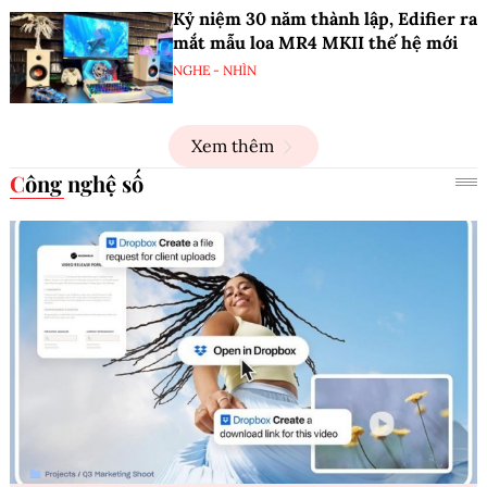
Kỷ niệm 30 năm thành lập, Edifier ra
mắt mẫu loa MR4 MKII thế hệ mới
NGHE - NHÌN
Xem thêm
Công nghệ số