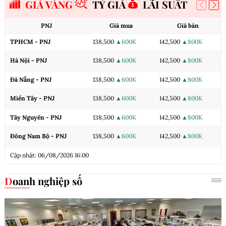
GIÁ VÀNG
TỶ GIÁ
LÃI SUẤT
PNJ
Giá mua
Giá bán
TPHCM - PNJ
138,500
▲600K
142,500
▲800K
Hà Nội - PNJ
138,500
▲600K
142,500
▲800K
Đà Nẵng - PNJ
138,500
▲600K
142,500
▲800K
Miền Tây - PNJ
138,500
▲600K
142,500
▲800K
Tây Nguyên - PNJ
138,500
▲600K
142,500
▲800K
Đông Nam Bộ - PNJ
138,500
▲600K
142,500
▲800K
Cập nhật: 06/08/2026 16:00
Doanh nghiệp số