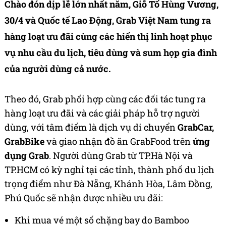
Chào đón dịp lễ lớn nhất năm, Giỗ Tổ Hùng Vương,
30/4 và Quốc tế Lao Động, Grab Việt Nam tung ra
hàng loạt ưu đãi cùng các hiển thị linh hoạt phục
vụ nhu cầu du lịch, tiêu dùng và sum họp gia đình
của người dùng cả nước.
Theo đó, Grab phối hợp cùng các đối tác tung ra
hàng loạt ưu đãi và các giải pháp hỗ trợ người
dùng, với tâm điểm là dịch vụ di chuyển
GrabCar,
GrabBike
và giao nhận đồ ăn GrabFood trên
ứng
dụng Grab
. Người dùng Grab từ TP.Hà Nội và
TP.HCM có kỳ nghỉ tại các tỉnh, thành phố du lịch
trọng điểm như Đà Nẵng, Khánh Hòa, Lâm Đồng,
Phú Quốc sẽ nhận được nhiều ưu đãi:
Khi mua vé một số chặng bay do Bamboo