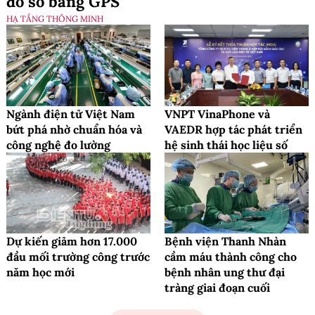
đồ số bằng GPS
HẠ TẦNG THÔNG MINH
Ngành điện tử Việt Nam
VNPT VinaPhone và
bứt phá nhờ chuẩn hóa và
VAEDR hợp tác phát triển
công nghệ đo lường
hệ sinh thái học liệu số
Dự kiến giảm hơn 17.000
Bệnh viện Thanh Nhàn
đầu mối trường công trước
cầm máu thành công cho
năm học mới
bệnh nhân ung thư đại
tràng giai đoạn cuối