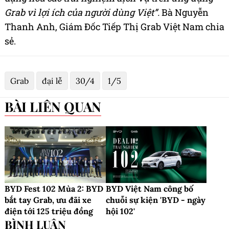
Grab vì lợi ích của người dùng Việt”.
Bà Nguyễn
Thanh Anh, Giám Đốc Tiếp Thị Grab Việt Nam chia
sẻ.
Grab
đại lễ
30/4
1/5
BÀI LIÊN QUAN
BYD Fest 102 Mùa 2: BYD
BYD Việt Nam công bố
bắt tay Grab, ưu đãi xe
chuỗi sự kiện 'BYD - ngày
điện tới 125 triệu đồng
hội 102'