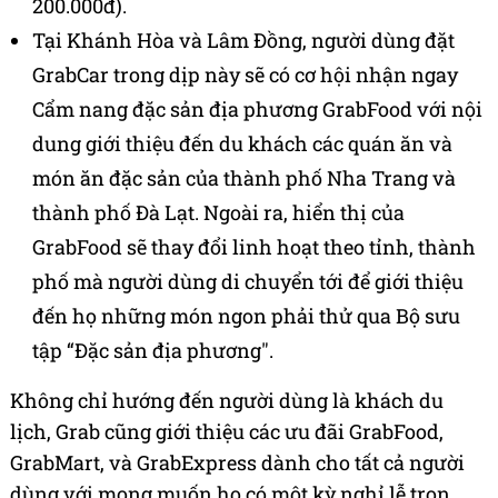
200.000đ).
Tại Khánh Hòa và Lâm Đồng, người dùng đặt
GrabCar trong dịp này sẽ có cơ hội nhận ngay
Cẩm nang đặc sản địa phương GrabFood với nội
dung giới thiệu đến du khách các quán ăn và
món ăn đặc sản của thành phố Nha Trang và
thành phố Đà Lạt. Ngoài ra, hiển thị của
GrabFood sẽ thay đổi linh hoạt theo tỉnh, thành
phố mà người dùng di chuyển tới để giới thiệu
đến họ những món ngon phải thử qua Bộ sưu
tập “Đặc sản địa phương".
Không chỉ hướng đến người dùng là khách du
lịch, Grab cũng giới thiệu các ưu đãi GrabFood,
GrabMart, và GrabExpress dành cho tất cả người
dùng với mong muốn họ có một kỳ nghỉ lễ trọn