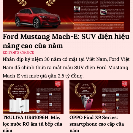
Ford Mustang Mach-E: SUV điện hiệu
năng cao của năm
EDITOR'S CHOICE
Nhân dịp kỷ niệm 30 năm có mặt tại Việt Nam, Ford Việt
Nam đã chính thức ra mắt mẫu SUV điện Ford Mustang
Mach-E với mức giá gần 2,6 tỷ đồng.
TRULIVA UR61096H: Máy
OPPO Find X9 Series:
lọc nước RO âm tủ bếp của
smartphone cao cấp của
năm
năm