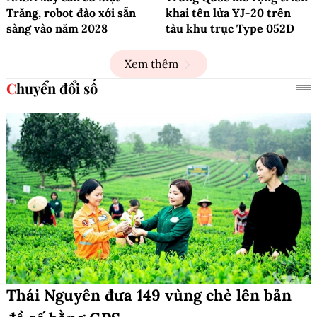
Trăng, robot đào xới sẵn
khai tên lửa YJ-20 trên
sàng vào năm 2028
tàu khu trục Type 052D
Xem thêm
Chuyển đổi số
Thái Nguyên đưa 149 vùng chè lên bản