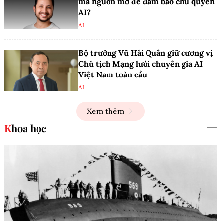
mã nguồn mở để đảm bảo chủ quyền
AI?
AI
Bộ trưởng Vũ Hải Quân giữ cương vị
Chủ tịch Mạng lưới chuyên gia AI
Việt Nam toàn cầu
AI
Xem thêm
Khoa học