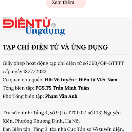
Xem thêm
TẠP CHÍ ĐIỆN TỬ VÀ ỨNG DỤNG
Giấy phép hoạt động tạp chí điện tử số 360/GP-BTTTT
cấp ngày 18/7/2022
Cơ quan chủ quản:
Hội Vô tuyến - Điện tử Việt Nam
Tổng biên tập:
PGS.TS Trần Minh Tuấn
Phó Tổng biên tập:
Phạm Văn Anh
Trụ sở chính: Tầng 4, số 9 (Lô TT01-07, số 103) Nguyễn
Xiển, Phường Khương Đình, Hà Nội
Ban Biên tập: Tầng 3, tòa nhà Cục Tần số Vô tuyến điện,