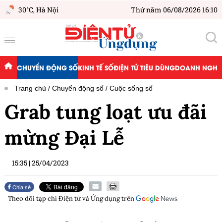
30°C,
Hà Nội
Thứ năm 06/08/2026 16:10
CHUYỂN ĐỘNG SỐ
KINH TẾ SỐ
ĐIỆN TỬ TIÊU DÙNG
DOANH NGHIỆ
Trang chủ
Chuyển động số
Cuộc sống số
Grab tung loạt ưu đãi
mừng Đại Lễ
15:35
|
25/04/2023
Chia sẻ
Theo dõi tạp chí
Điện tử và Ứng dụng
trên