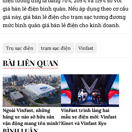
điện tương ứng là bằng 70%, 205% và 119% so với
giá bán lẻ điện bình quân. Nếu áp dụng theo cơ cấu
giá này, giá bán lẻ điện cho trạm sạc tương đương
mức bình quân giá bán lẻ điện cho kinh doanh.
Trụ sạc điện
trạm sạc điện
Vinfast
BÀI LIÊN QUAN
Ngoài VinFast, những
VinFast trình làng hai
hãng xe nào sở hữu sân
mẫu xe điện mới: Vinfast
vận động mang tên mình?
Kinet và Vinfast Kyo