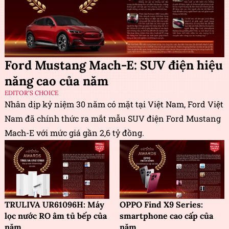
Ford Mustang Mach-E: SUV điện hiệu
năng cao của năm
EDITOR'S CHOICE
Nhân dịp kỷ niệm 30 năm có mặt tại Việt Nam, Ford Việt
Nam đã chính thức ra mắt mẫu SUV điện Ford Mustang
Mach-E với mức giá gần 2,6 tỷ đồng.
TRULIVA UR61096H: Máy
OPPO Find X9 Series:
lọc nước RO âm tủ bếp của
smartphone cao cấp của
năm
năm