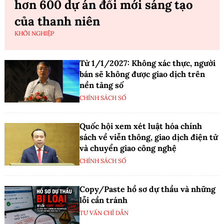
hơn 600 dự án đổi mới sáng tạo
của thanh niên
KHỞI NGHIỆP
Từ 1/1/2027: Không xác thực, người
bán sẽ không được giao dịch trên
nền tảng số
CHÍNH SÁCH SỐ
Quốc hội xem xét luật hóa chính
sách về viễn thông, giao dịch điện tử
và chuyển giao công nghệ
CHÍNH SÁCH SỐ
Copy/Paste hồ sơ dự thầu và những
lỗi cần tránh
TƯ VẤN CHỈ DẪN