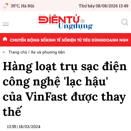
35°C,
Hà Nội
Thứ bảy 08/08/2026 13:49
CHUYỂN ĐỘNG SỐ
KINH TẾ SỐ
ĐIỆN TỬ TIÊU DÙNG
DOANH NGHIỆ
Trang chủ
Xe và phương tiện
Hàng loạt trụ sạc điện
công nghệ 'lạc hậu'
của VinFast được thay
thế
13:55
|
18/03/2024