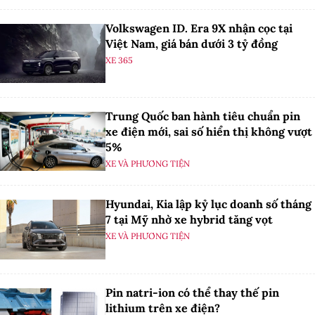
Volkswagen ID. Era 9X nhận cọc tại
Việt Nam, giá bán dưới 3 tỷ đồng
XE 365
Trung Quốc ban hành tiêu chuẩn pin
xe điện mới, sai số hiển thị không vượt
5%
XE VÀ PHƯƠNG TIỆN
Hyundai, Kia lập kỷ lục doanh số tháng
7 tại Mỹ nhờ xe hybrid tăng vọt
XE VÀ PHƯƠNG TIỆN
Pin natri-ion có thể thay thế pin
lithium trên xe điện?