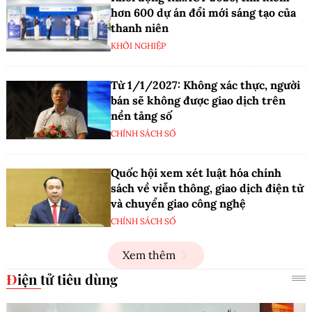
hơn 600 dự án đổi mới sáng tạo của
thanh niên
KHỞI NGHIỆP
Từ 1/1/2027: Không xác thực, người
bán sẽ không được giao dịch trên
nền tảng số
CHÍNH SÁCH SỐ
Quốc hội xem xét luật hóa chính
sách về viễn thông, giao dịch điện tử
và chuyển giao công nghệ
CHÍNH SÁCH SỐ
Xem thêm
Điện tử tiêu dùng