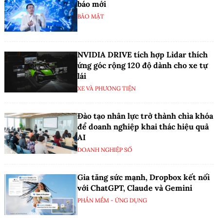
báo mới
BẢO MẬT
NVIDIA DRIVE tích hợp Lidar thích
ứng góc rộng 120 độ dành cho xe tự
lái
XE VÀ PHƯƠNG TIỆN
Đào tạo nhân lực trở thành chìa khóa
để doanh nghiệp khai thác hiệu quả
AI
DOANH NGHIỆP SỐ
Gia tăng sức mạnh, Dropbox kết nối
với ChatGPT, Claude và Gemini
PHẦN MỀM - ỨNG DỤNG