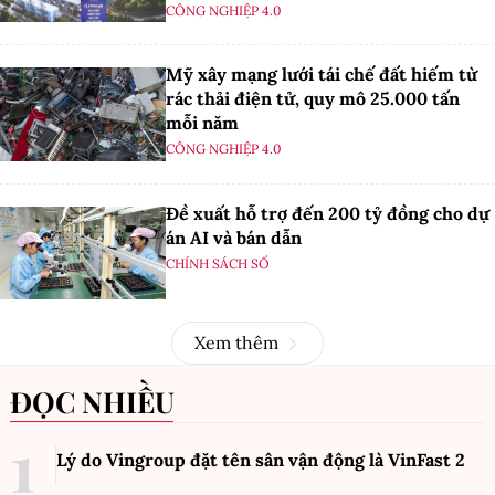
CÔNG NGHIỆP 4.0
Mỹ xây mạng lưới tái chế đất hiếm từ
rác thải điện tử, quy mô 25.000 tấn
mỗi năm
CÔNG NGHIỆP 4.0
Đề xuất hỗ trợ đến 200 tỷ đồng cho dự
án AI và bán dẫn
CHÍNH SÁCH SỐ
Xem thêm
ĐỌC NHIỀU
Lý do Vingroup đặt tên sân vận động là VinFast
2