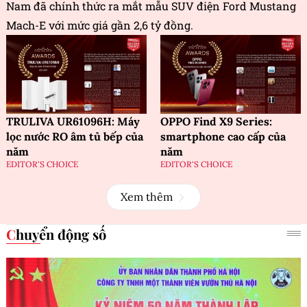
Nam đã chính thức ra mắt mẫu SUV điện Ford Mustang
Mach-E với mức giá gần 2,6 tỷ đồng.
TRULIVA UR61096H: Máy
OPPO Find X9 Series:
lọc nước RO âm tủ bếp của
smartphone cao cấp của
năm
năm
EDITOR'S CHOICE
EDITOR'S CHOICE
Xem thêm
Chuyển động số