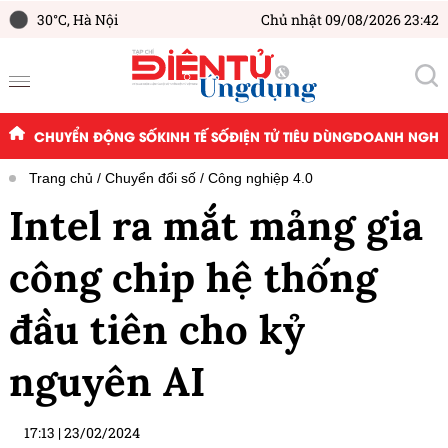
30°C,
Hà Nội
Chủ nhật 09/08/2026 23:42
CHUYỂN ĐỘNG SỐ
KINH TẾ SỐ
ĐIỆN TỬ TIÊU DÙNG
DOANH NGHIỆ
Trang chủ
Chuyển đổi số
Công nghiệp 4.0
Intel ra mắt mảng gia
công chip hệ thống
đầu tiên cho kỷ
nguyên AI
17:13
|
23/02/2024