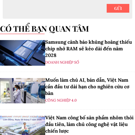
CÓ THỂ BẠN QUAN TÂM
Samsung cảnh báo khủng hoảng thiếu
chip nhớ RAM sẽ kéo dài đến năm
2028
DOANH NGHIỆP SỐ
Muốn làm chủ AI, bán dẫn, Việt Nam
cần đầu tư dài hạn cho nghiên cứu cơ
bản
CÔNG NGHIỆP 4.0
Việt Nam công bố sản phẩm nhôm thỏi
đầu tiên, làm chủ công nghệ vật liệu
chiến lược