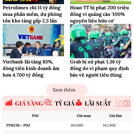
Petrolimex chi 11 tỷ đồng
Hoan TT bị phạt 200 triệu
mua phần mềm, dự phòng
đồng vì quảng cáo '100%
tồn kho tăng gấp 2,5 lần
nguyên liệu hữu cơ'
Vietbank lãi tăng 83%,
Grab bị xử phạt 1,36 tỷ
dòng tiền kinh doanh âm
đồng do vi phạm quy định
hơn 4.700 tỷ đồng
bảo vệ người tiêu dùng
Xem thêm
GIÁ VÀNG
TỶ GIÁ
LÃI SUẤT
PNJ
Giá mua
Giá bán
TPHCM - PNJ
140,000
143,900