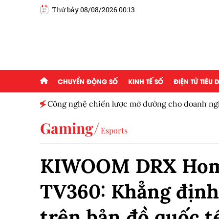
Thứ bảy 08/08/2026 00:13
CHUYỂN ĐỘNG SỐ
KINH TẾ SỐ
ĐIỆN TỬ TIÊU
n tử và
Công nghệ chiến lược mở đường cho doanh ngh
cầu
Gaming
Esports
KIWOOM DRX Home
TV360: Khẳng định 
trên bản đồ quốc t