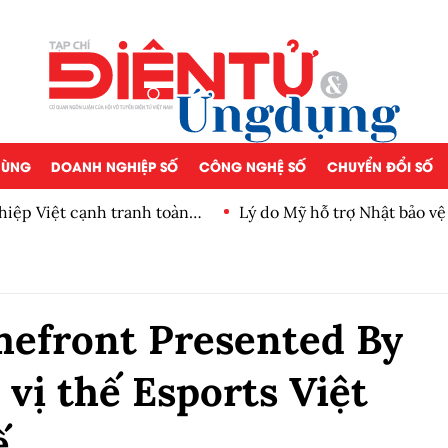
 DÙNG
DOANH NGHIỆP SỐ
CÔNG NGHỆ SỐ
CHUYỂN ĐỔI SỐ
iệp Việt cạnh tranh toàn
Lý do Mỹ hỗ trợ Nhật bảo v
front Presented By
vị thế Esports Việt
ế