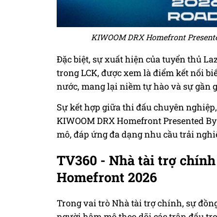
KIWOOM DRX Homefront Presented 
Đặc biệt, sự xuất hiện của tuyển thủ La
trong LCK, được xem là điểm kết nối bi
nước, mang lại niềm tự hào và sự gần 
Sự kết hợp giữa thi đấu chuyên nghiệp, 
KIWOOM DRX Homefront Presented By T
mô, đáp ứng đa dạng nhu cầu trải ngh
TV360 - Nhà tài trợ ch
Homefront 2026
Trong vai trò Nhà tài trợ chính, sự đồ
người hâm mộ theo dõi các trận đấu trọ