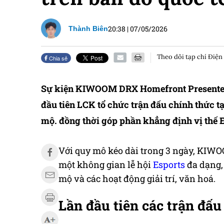
20:38
|
07/05/2026
Thành Biên
Theo dõi tạp chí Điện
Chia sẻ
Sự kiện KIWOOM DRX Homefront Presented B
đầu tiên LCK tổ chức trận đấu chính thức 
mộ. đồng thời góp phần khẳng định vị thế 
Với quy mô kéo dài trong 3 ngày, KI
một không gian lễ hội
Esports
đa dạng,
mộ và các hoạt động giải trí, văn hoá.
Lần đầu tiên các trận đấ