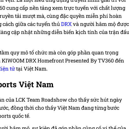
60 cung cấp nền tảng xem trực tuyến với chất lượng
truyền tải mượt mà, cùng đặc quyền miễn phí hoàn
g cách giữa các tuyển thủ
DRX
và người hâm mộ được
 dàng cập nhật những diễn biến kịch tính của trận đấ
tầm quy mô tổ chức mà còn góp phần quan trọng
của KIWOOM DRX Homefront Presented By TV360 đến
điện tử
tại Việt Nam.
ports Việt Nam
hân của LCK Team Roadshow cho thấy sức hút ngày
nước, đồng thời cho thấy Việt Nam đang từng bước
orts quốc tế.
ười hâm mộ, sự kiện đã góp phần củng cố vị thế của