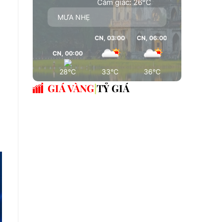
Cảm giác: 26°C
MƯA NHẸ
CN, 03:00
CN, 06:00
CN, 00:00
CN, 09:00
28°C
33°C
36°C
37°C
GIÁ VÀNG
TỶ GIÁ