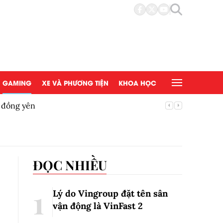
GAMING
XE VÀ PHƯƠNG TIỆN
KHOA HỌC
ệ đồng yên
Bộ Y tế 
ĐỌC NHIỀU
Lý do Vingroup đặt tên sân
vận động là VinFast
2