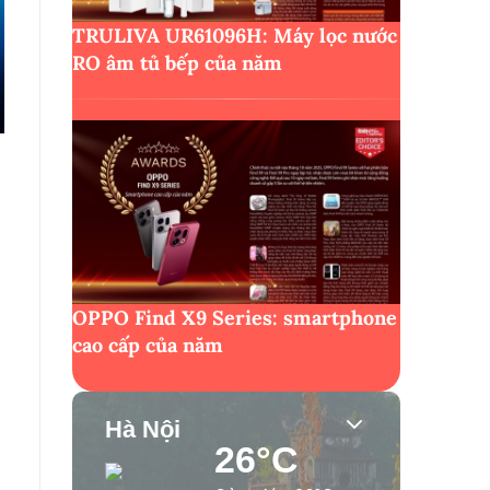
TRULIVA UR61096H: Máy lọc nước
RO âm tủ bếp của năm
OPPO Find X9 Series: smartphone
cao cấp của năm
Hà Nội
26°C