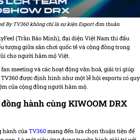
By TV360 không chỉ là sự kiện Esport đơn thuần
zyFeel (Trần Bảo Minh), đại diện Việt Nam thi đấu
ểu tượng giữa sân chơi quốc tế và cộng đồng trong
gũi cho người hâm mộ Việt.
fan meeting và các hoạt động văn hoá, giải trí giúp
V360 được định hình như một lễ hội esports có quy
iệm của cộng đồng người hâm mộ.
ính đồng hành cùng KIWOOM DRX
ng hành của
TV360
mang đến lựa chọn thuận tiện để
n vẹn. Là một siêu ứng dụng truyền hình giải trí với