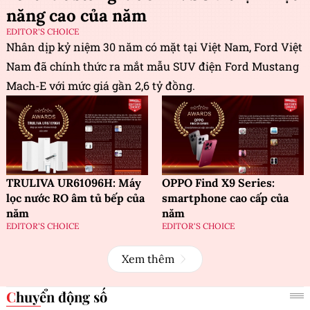
năng cao của năm
EDITOR'S CHOICE
Nhân dịp kỷ niệm 30 năm có mặt tại Việt Nam, Ford Việt
Nam đã chính thức ra mắt mẫu SUV điện Ford Mustang
Mach-E với mức giá gần 2,6 tỷ đồng.
TRULIVA UR61096H: Máy
OPPO Find X9 Series:
lọc nước RO âm tủ bếp của
smartphone cao cấp của
năm
năm
EDITOR'S CHOICE
EDITOR'S CHOICE
Xem thêm
Chuyển động số