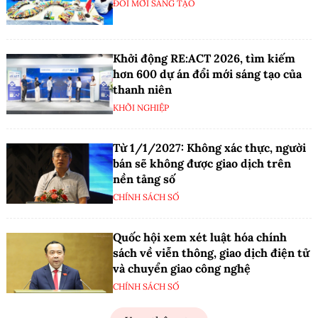
ĐỔI MỚI SÁNG TẠO
Khởi động RE:ACT 2026, tìm kiếm
hơn 600 dự án đổi mới sáng tạo của
thanh niên
KHỞI NGHIỆP
Từ 1/1/2027: Không xác thực, người
bán sẽ không được giao dịch trên
nền tảng số
CHÍNH SÁCH SỐ
Quốc hội xem xét luật hóa chính
sách về viễn thông, giao dịch điện tử
và chuyển giao công nghệ
CHÍNH SÁCH SỐ