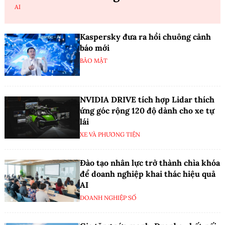
AI
Kaspersky đưa ra hồi chuông cảnh
báo mới
BẢO MẬT
NVIDIA DRIVE tích hợp Lidar thích
ứng góc rộng 120 độ dành cho xe tự
lái
XE VÀ PHƯƠNG TIỆN
Đào tạo nhân lực trở thành chìa khóa
để doanh nghiệp khai thác hiệu quả
AI
DOANH NGHIỆP SỐ