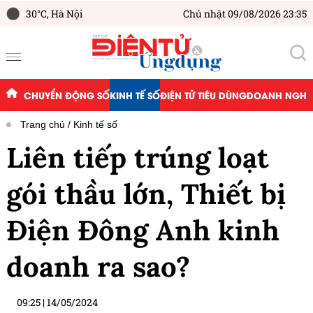
30°C,
Hà Nội
Chủ nhật 09/08/2026 23:35
CHUYỂN ĐỘNG SỐ
KINH TẾ SỐ
ĐIỆN TỬ TIÊU DÙNG
DOANH NGHIỆ
Trang chủ
Kinh tế số
Liên tiếp trúng loạt
gói thầu lớn, Thiết bị
Điện Đông Anh kinh
doanh ra sao?
09:25
|
14/05/2024