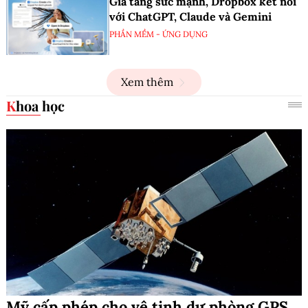
Gia tăng sức mạnh, Dropbox kết nối
với ChatGPT, Claude và Gemini
PHẦN MỀM - ỨNG DỤNG
Xem thêm
Khoa học
Mỹ cấp phép cho vệ tinh dự phòng GPS