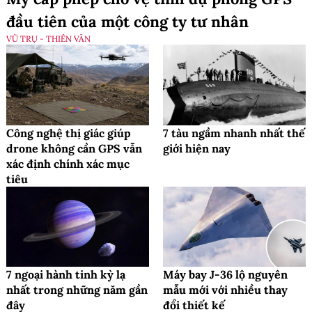
đầu tiên của một công ty tư nhân
VŨ TRỤ - THIÊN VĂN
Công nghệ thị giác giúp
7 tàu ngầm nhanh nhất thế
drone không cần GPS vẫn
giới hiện nay
xác định chính xác mục
tiêu
7 ngoại hành tinh kỳ lạ
Máy bay J-36 lộ nguyên
nhất trong những năm gần
mẫu mới với nhiều thay
đây
đổi thiết kế