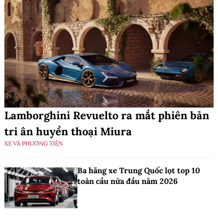
Lamborghini Revuelto ra mắt phiên bản
tri ân huyền thoại Miura
XE VÀ PHƯƠNG TIỆN
Ba hãng xe Trung Quốc lọt top 10
toàn cầu nửa đầu năm 2026