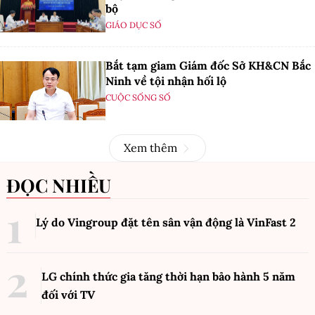
bộ
GIÁO DỤC SỐ
Bắt tạm giam Giám đốc Sở KH&CN Bắc
Ninh về tội nhận hối lộ
CUỘC SỐNG SỐ
Xem thêm
ĐỌC NHIỀU
Lý do Vingroup đặt tên sân vận động là VinFast
2
LG chính thức gia tăng thời hạn bảo hành 5 năm
đối với TV