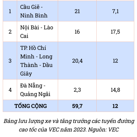
Cầu Giẽ -
1
21
7,1
Ninh Bình
Nội Bài - Lào
2
16
17,5
Cai
TP. Hồ Chí
Minh - Long
3
20,4
12
Thành - Dầu
Giây
Đà Nẵng -
4
2,3
14,8
Quảng Ngãi
TỔNG CỘNG
59,7
12
Bảng lưu lượng xe và tăng trưởng các tuyến đường
cao tốc của VEC năm 2023. Nguồn: VEC