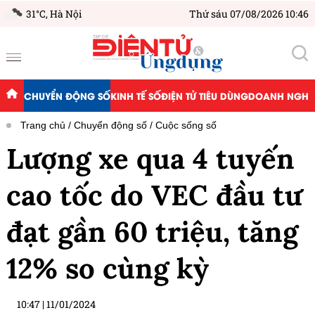
31°C,
Hà Nội
Thứ sáu 07/08/2026 10:46
CHUYỂN ĐỘNG SỐ
KINH TẾ SỐ
ĐIỆN TỬ TIÊU DÙNG
DOANH NGHIỆ
Trang chủ
Chuyển động số
Cuộc sống số
Lượng xe qua 4 tuyến
cao tốc do VEC đầu tư
đạt gần 60 triệu, tăng
12% so cùng kỳ
10:47
|
11/01/2024