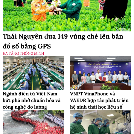
Thái Nguyên đưa 149 vùng chè lên bản
đồ số bằng GPS
HẠ TẦNG THÔNG MINH
Ngành điện tử Việt Nam
VNPT VinaPhone và
bứt phá nhờ chuẩn hóa và
VAEDR hợp tác phát triển
công nghệ đo lường
hệ sinh thái học liệu số