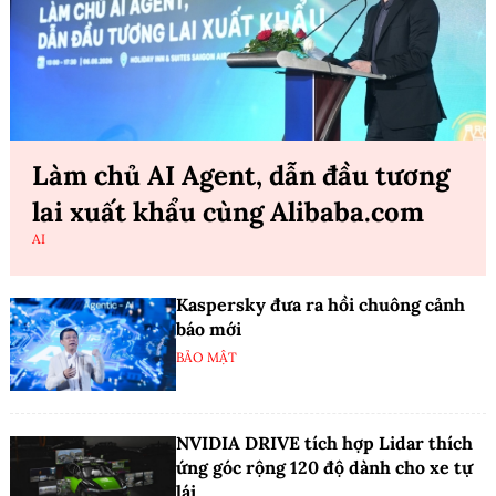
Làm chủ AI Agent, dẫn đầu tương
lai xuất khẩu cùng Alibaba.com
AI
Kaspersky đưa ra hồi chuông cảnh
báo mới
BẢO MẬT
NVIDIA DRIVE tích hợp Lidar thích
ứng góc rộng 120 độ dành cho xe tự
lái