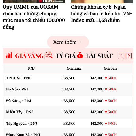
Quỹ UMMF của UOBAM
Chứng khoán 6/8: Ngân
chào bán chứng chỉ quỹ,
hàng và bán lẻ kéo lùi, VN-
mức mua tối thiểu 100.000
Index mất 11,68 điểm
đồng
Xem thêm
GIÁ VÀNG
TỶ GIÁ
LÃI SUẤT
PNJ
Giá mua
Giá bán
TPHCM - PNJ
138,500
142,000
▼500K
Hà Nội - PNJ
138,500
142,000
▼500K
Đà Nẵng - PNJ
138,500
142,000
▼500K
Miền Tây - PNJ
138,500
142,000
▼500K
Tây Nguyên - PNJ
138,500
142,000
▼500K
Đông Nam Bộ - PNJ
138,500
142,000
▼500K