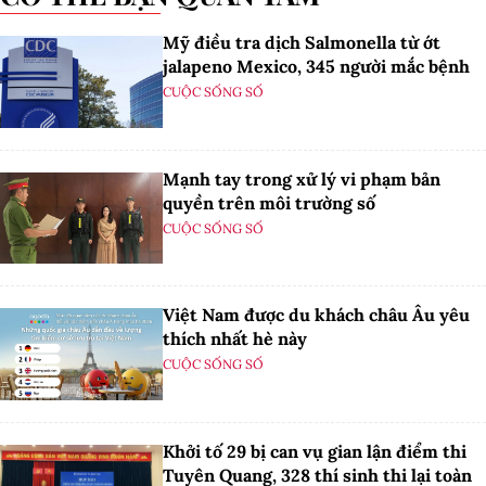
Mỹ điều tra dịch Salmonella từ ớt
jalapeno Mexico, 345 người mắc bệnh
CUỘC SỐNG SỐ
Mạnh tay trong xử lý vi phạm bản
quyền trên môi trường số
CUỘC SỐNG SỐ
Việt Nam được du khách châu Âu yêu
thích nhất hè này
CUỘC SỐNG SỐ
Khởi tố 29 bị can vụ gian lận điểm thi
Tuyên Quang, 328 thí sinh thi lại toàn