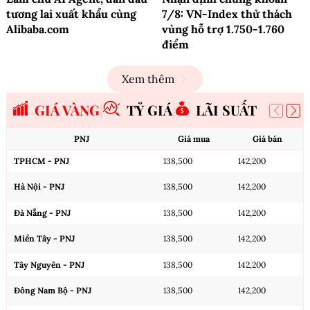
tương lai xuất khẩu cùng
7/8: VN-Index thử thách
Alibaba.com
vùng hỗ trợ 1.750-1.760
điểm
Xem thêm
GIÁ VÀNG
TỶ GIÁ
LÃI SUẤT
PNJ
Giá mua
Giá bán
TPHCM - PNJ
138,500
142,200
Hà Nội - PNJ
138,500
142,200
Đà Nẵng - PNJ
138,500
142,200
Miền Tây - PNJ
138,500
142,200
Tây Nguyên - PNJ
138,500
142,200
Đông Nam Bộ - PNJ
138,500
142,200