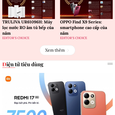
TRULIVA UR61096H: Máy
OPPO Find X9 Series:
lọc nước RO âm tủ bếp của
smartphone cao cấp của
năm
năm
EDITOR'S CHOICE
EDITOR'S CHOICE
Xem thêm
Điện tử tiêu dùng