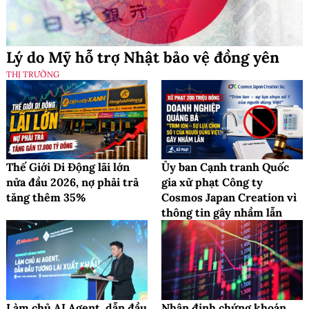
Lý do Mỹ hỗ trợ Nhật bảo vệ đồng yên
THỊ TRƯỜNG
Thế Giới Di Động lãi lớn
Ủy ban Cạnh tranh Quốc
nửa đầu 2026, nợ phải trả
gia xử phạt Công ty
tăng thêm 35%
Cosmos Japan Creation vì
thông tin gây nhầm lẫn
Làm chủ AI Agent, dẫn đầu
Nhận định chứng khoán