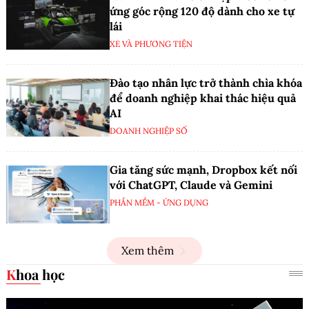
ứng góc rộng 120 độ dành cho xe tự
lái
XE VÀ PHƯƠNG TIỆN
Đào tạo nhân lực trở thành chìa khóa
để doanh nghiệp khai thác hiệu quả
AI
DOANH NGHIỆP SỐ
Gia tăng sức mạnh, Dropbox kết nối
với ChatGPT, Claude và Gemini
PHẦN MỀM - ỨNG DỤNG
Xem thêm
Khoa học