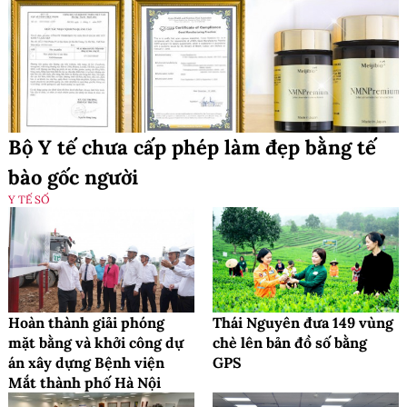
Bộ Y tế chưa cấp phép làm đẹp bằng tế
bào gốc người
Y TẾ SỐ
Hoàn thành giải phóng
Thái Nguyên đưa 149 vùng
mặt bằng và khởi công dự
chè lên bản đồ số bằng
án xây dựng Bệnh viện
GPS
Mắt thành phố Hà Nội