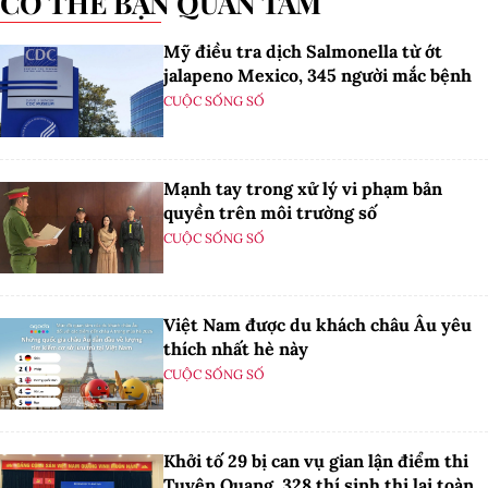
CÓ THỂ BẠN QUAN TÂM
Mỹ điều tra dịch Salmonella từ ớt
jalapeno Mexico, 345 người mắc bệnh
CUỘC SỐNG SỐ
Mạnh tay trong xử lý vi phạm bản
quyền trên môi trường số
CUỘC SỐNG SỐ
Việt Nam được du khách châu Âu yêu
thích nhất hè này
CUỘC SỐNG SỐ
Khởi tố 29 bị can vụ gian lận điểm thi
Tuyên Quang, 328 thí sinh thi lại toàn