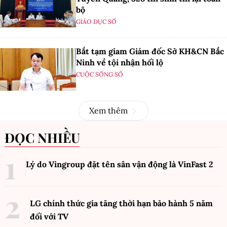
bộ
GIÁO DỤC SỐ
Bắt tạm giam Giám đốc Sở KH&CN Bắc
Ninh về tội nhận hối lộ
CUỘC SỐNG SỐ
Xem thêm
ĐỌC NHIỀU
Lý do Vingroup đặt tên sân vận động là VinFast
2
LG chính thức gia tăng thời hạn bảo hành 5 năm
đối với TV