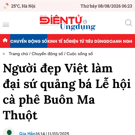
25°C,
Hà Nội
Thứ bảy 08/08/2026 06:23
CHUYỂN ĐỘNG SỐ
KINH TẾ SỐ
ĐIỆN TỬ TIÊU DÙNG
DOANH NGHIỆ
Trang chủ
Chuyển động số
Cuộc sống số
Người đẹp Việt làm
đại sứ quảng bá Lễ hội
cà phê Buôn Ma
Thuột
16:14
|
11/03/2025
Gia Hân