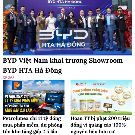
BYD Việt Nam khai trương Showroom
BYD HTA Hà Đông
XE 365
Petrolimex chi 11 tỷ đồng
Hoan TT bị phạt 200 triệu
mua phần mềm, dự phòng
đồng vì quảng cáo '100%
tồn kho tăng gấp 2,5 lần
nguyên liệu hữu cơ'