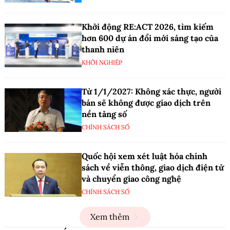
Khởi động RE:ACT 2026, tìm kiếm
hơn 600 dự án đổi mới sáng tạo của
thanh niên
KHỞI NGHIỆP
Từ 1/1/2027: Không xác thực, người
bán sẽ không được giao dịch trên
nền tảng số
CHÍNH SÁCH SỐ
Quốc hội xem xét luật hóa chính
sách về viễn thông, giao dịch điện tử
và chuyển giao công nghệ
CHÍNH SÁCH SỐ
Xem thêm