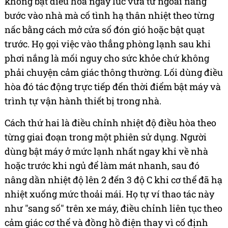
không bật điều hòa ngay lúc vừa từ ngoài nắng
bước vào nhà mà cố tình hạ thân nhiệt theo từng
nấc bằng cách mở cửa sổ đón gió hoặc bật quạt
trước. Họ gọi việc vào thẳng phòng lạnh sau khi
phơi nắng là mối nguy cho sức khỏe chứ không
phải chuyện cảm giác thông thường. Lối dùng điều
hòa đó tác động trực tiếp đến thời điểm bật máy và
trình tự vận hành thiết bị trong nhà.
Cách thứ hai là điều chỉnh nhiệt độ điều hòa theo
từng giai đoạn trong một phiên sử dụng. Người
dùng bật máy ở mức lạnh nhất ngay khi về nhà
hoặc trước khi ngủ để làm mát nhanh, sau đó
nâng dần nhiệt độ lên 2 đến 3 độ C khi cơ thể đã hạ
nhiệt xuống mức thoải mái. Họ tự ví thao tác này
như "sang số" trên xe máy, điều chỉnh liên tục theo
cảm giác cơ thể và đồng hồ điện thay vì cố định