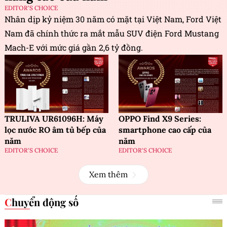
EDITOR'S CHOICE
Nhân dịp kỷ niệm 30 năm có mặt tại Việt Nam, Ford Việt
Nam đã chính thức ra mắt mẫu SUV điện Ford Mustang
Mach-E với mức giá gần 2,6 tỷ đồng.
TRULIVA UR61096H: Máy
OPPO Find X9 Series:
lọc nước RO âm tủ bếp của
smartphone cao cấp của
năm
năm
EDITOR'S CHOICE
EDITOR'S CHOICE
Xem thêm
Chuyển động số