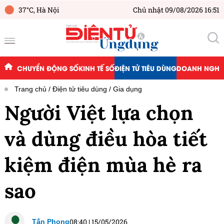
37°C,
Hà Nội
Chủ nhật 09/08/2026 16:51
CHUYỂN ĐỘNG SỐ
KINH TẾ SỐ
ĐIỆN TỬ TIÊU DÙNG
DOANH NGHIỆ
Trang chủ
Điện tử tiêu dùng
Gia dụng
Người Việt lựa chọn
và dùng điều hòa tiết
kiệm điện mùa hè ra
sao
08:40
|
15/05/2026
Tấn Phong