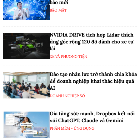
báo mới
BẢO MẬT
NVIDIA DRIVE tích hợp Lidar thích
ứng góc rộng 120 độ dành cho xe tự
lái
XE VÀ PHƯƠNG TIỆN
Đào tạo nhân lực trở thành chìa khóa
để doanh nghiệp khai thác hiệu quả
AI
DOANH NGHIỆP SỐ
Gia tăng sức mạnh, Dropbox kết nối
với ChatGPT, Claude và Gemini
PHẦN MỀM - ỨNG DỤNG