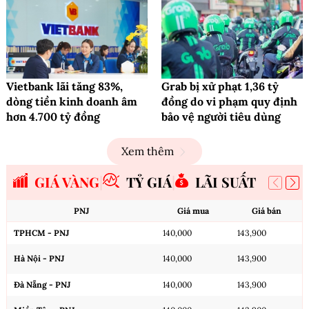
Vietbank lãi tăng 83%,
Grab bị xử phạt 1,36 tỷ
dòng tiền kinh doanh âm
đồng do vi phạm quy định
hơn 4.700 tỷ đồng
bảo vệ người tiêu dùng
Xem thêm
GIÁ VÀNG
TỶ GIÁ
LÃI SUẤT
PNJ
Giá mua
Giá bán
TPHCM - PNJ
140,000
143,900
Hà Nội - PNJ
140,000
143,900
Đà Nẵng - PNJ
140,000
143,900