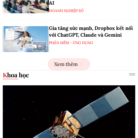
AI
DOANH NGHIỆP SỐ
Gia tăng sức mạnh, Dropbox kết nối
với ChatGPT, Claude và Gemini
PHẦN MỀM - ỨNG DỤNG
Xem thêm
Khoa học