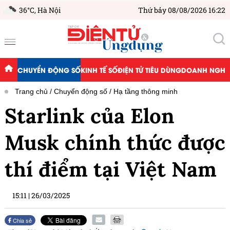
36°C,
Hà Nội
Thứ bảy 08/08/2026 16:22
CHUYỂN ĐỘNG SỐ
KINH TẾ SỐ
ĐIỆN TỬ TIÊU DÙNG
DOANH NGHIỆ
Trang chủ
Chuyển động số
Hạ tầng thông minh
Starlink của Elon
Musk chính thức được
thí điểm tại Việt Nam
15:11
|
26/03/2025
Chia sẻ