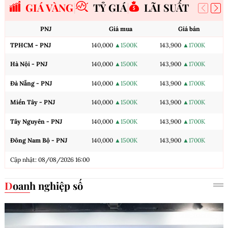
GIÁ VÀNG
TỶ GIÁ
LÃI SUẤT
PNJ
Giá mua
Giá bán
TPHCM - PNJ
140,000
▲1500K
143,900
▲1700K
Hà Nội - PNJ
140,000
▲1500K
143,900
▲1700K
Đà Nẵng - PNJ
140,000
▲1500K
143,900
▲1700K
Miền Tây - PNJ
140,000
▲1500K
143,900
▲1700K
Tây Nguyên - PNJ
140,000
▲1500K
143,900
▲1700K
Đông Nam Bộ - PNJ
140,000
▲1500K
143,900
▲1700K
Cập nhật: 08/08/2026 16:00
Doanh nghiệp số