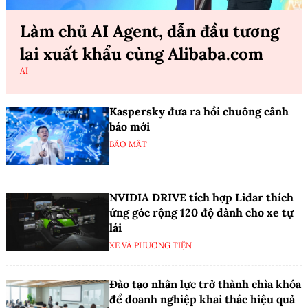
Làm chủ AI Agent, dẫn đầu tương
lai xuất khẩu cùng Alibaba.com
AI
Kaspersky đưa ra hồi chuông cảnh
báo mới
BẢO MẬT
NVIDIA DRIVE tích hợp Lidar thích
ứng góc rộng 120 độ dành cho xe tự
lái
XE VÀ PHƯƠNG TIỆN
Đào tạo nhân lực trở thành chìa khóa
để doanh nghiệp khai thác hiệu quả