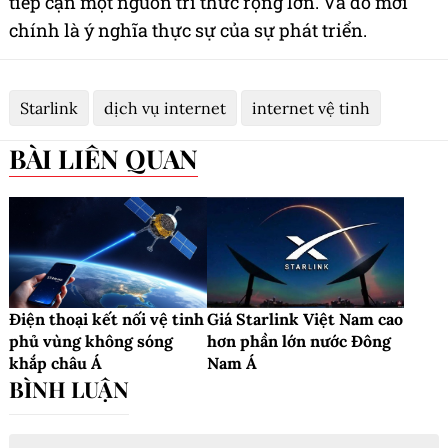
tiếp cận một nguồn tri thức rộng lớn. Và đó mới
chính là ý nghĩa thực sự của sự phát triển.
Starlink
dịch vụ internet
internet vệ tinh
BÀI LIÊN QUAN
Điện thoại kết nối vệ tinh
Giá Starlink Việt Nam cao
phủ vùng không sóng
hơn phần lớn nước Đông
khắp châu Á
Nam Á