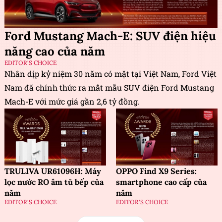
Ford Mustang Mach-E: SUV điện hiệu
năng cao của năm
EDITOR'S CHOICE
Nhân dịp kỷ niệm 30 năm có mặt tại Việt Nam, Ford Việt
Nam đã chính thức ra mắt mẫu SUV điện Ford Mustang
Mach-E với mức giá gần 2,6 tỷ đồng.
TRULIVA UR61096H: Máy
OPPO Find X9 Series:
lọc nước RO âm tủ bếp của
smartphone cao cấp của
năm
năm
EDITOR'S CHOICE
EDITOR'S CHOICE