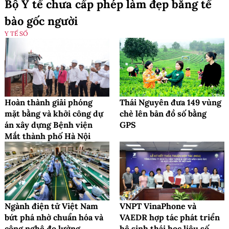
Bộ Y tế chưa cấp phép làm đẹp bằng tế
bào gốc người
Y TẾ SỐ
Hoàn thành giải phóng
Thái Nguyên đưa 149 vùng
mặt bằng và khởi công dự
chè lên bản đồ số bằng
án xây dựng Bệnh viện
GPS
Mắt thành phố Hà Nội
Ngành điện tử Việt Nam
VNPT VinaPhone và
bứt phá nhờ chuẩn hóa và
VAEDR hợp tác phát triển
công nghệ đo lường
hệ sinh thái học liệu số