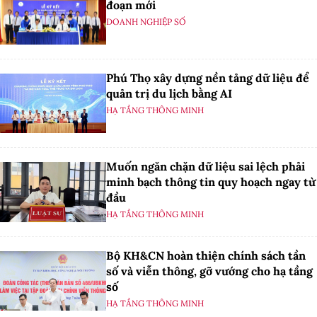
đoạn mới
DOANH NGHIỆP SỐ
Phú Thọ xây dựng nền tảng dữ liệu để
quản trị du lịch bằng AI
HẠ TẦNG THÔNG MINH
Muốn ngăn chặn dữ liệu sai lệch phải
minh bạch thông tin quy hoạch ngay từ
đầu
HẠ TẦNG THÔNG MINH
Bộ KH&CN hoàn thiện chính sách tần
số và viễn thông, gỡ vướng cho hạ tầng
số
HẠ TẦNG THÔNG MINH