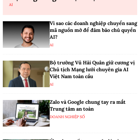
AI
Vì sao các doanh nghiệp chuyển sang
mã nguồn mở để đảm bảo chủ quyền
AI?
AI
Bộ trưởng Vũ Hải Quân giữ cương vị
Chủ tịch Mạng lưới chuyên gia AI
Việt Nam toàn cầu
AI
Zalo và Google chung tay ra mắt
Trung tâm an toàn
DOANH NGHIỆP SỐ