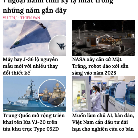
những năm gần đây
VŨ TRỤ - THIÊN VĂN
Máy bay J-36 lộ nguyên
NASA xây căn cứ Mặt
mẫu mới với nhiều thay
Trăng, robot đào xới sẵn
đổi thiết kế
sàng vào năm 2028
Trung Quốc mở rộng triển
Muốn làm chủ AI, bán dẫn,
khai tên lửa YJ-20 trên
Việt Nam cần đầu tư dài
tàu khu trục Type 052D
hạn cho nghiên cứu cơ bản