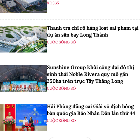
XE 365
Thanh tra chỉ rõ hàng loạt sai phạm tại
dự án sân bay Long Thành
CUỘC SỐNG SỐ
Sunshine Group khởi công đại đô thị
sinh thái Noble Rivera quy mô gần
250ha trên trục Tây Thăng Long
CUỘC SỐNG SỐ
Hải Phòng đăng cai Giải vô địch bóng
bàn quốc gia Báo Nhân Dân lần thứ 44
CUỘC SỐNG SỐ