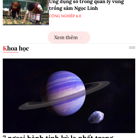
Ứng dụng số trong quản lý vùng
trồng sâm Ngọc Linh
CÔNG NGHIỆP 4.0
Xem thêm
Khoa học
7 ngoại hành tinh kỳ lạ nhất trong