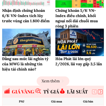
Nhận định chứng khoán
Chứng khoán 5/8: VN-
6/8: VN-Index tích lũy
Index điều chỉnh, khối
trước vùng cản 1.800 điểm
ngoại nối dài chuỗi mua
ròng 3 phiên
Đằng sau mức lãi nghìn tỷ
Hòa Phát lãi lớn quý
của MWG là những tín
2/2026, lãi vay gấp 3,5 lần
hiệu tài chính nào?
Xem thêm
GIÁ VÀNG
TỶ GIÁ
LÃI SUẤT
PNJ
Giá mua
Giá bán