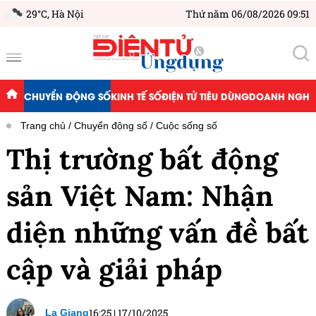
29°C,
Hà Nội
Thứ năm 06/08/2026 09:51
CHUYỂN ĐỘNG SỐ
KINH TẾ SỐ
ĐIỆN TỬ TIÊU DÙNG
DOANH NGHIỆ
Trang chủ
Chuyển động số
Cuộc sống số
Thị trường bất động
sản Việt Nam: Nhận
diện những vấn đề bất
cập và giải pháp
16:25
|
17/10/2025
La Giang