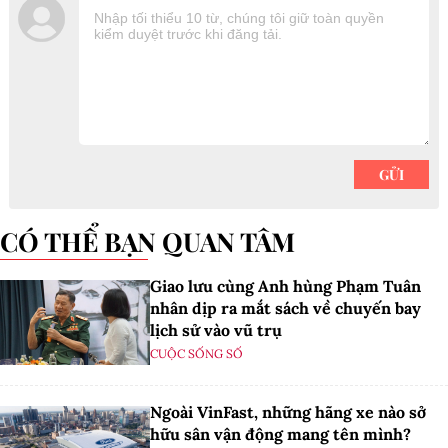
CÓ THỂ BẠN QUAN TÂM
Giao lưu cùng Anh hùng Phạm Tuân
nhân dịp ra mắt sách về chuyến bay
lịch sử vào vũ trụ
CUỘC SỐNG SỐ
Ngoài VinFast, những hãng xe nào sở
hữu sân vận động mang tên mình?