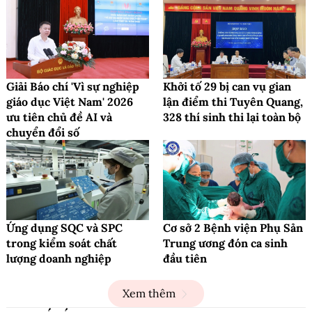
Giải Báo chí 'Vì sự nghiệp
Khởi tố 29 bị can vụ gian
giáo dục Việt Nam' 2026
lận điểm thi Tuyên Quang,
ưu tiên chủ đề AI và
328 thí sinh thi lại toàn bộ
chuyển đổi số
Ứng dụng SQC và SPC
Cơ sở 2 Bệnh viện Phụ Sản
trong kiểm soát chất
Trung ương đón ca sinh
lượng doanh nghiệp
đầu tiên
Xem thêm