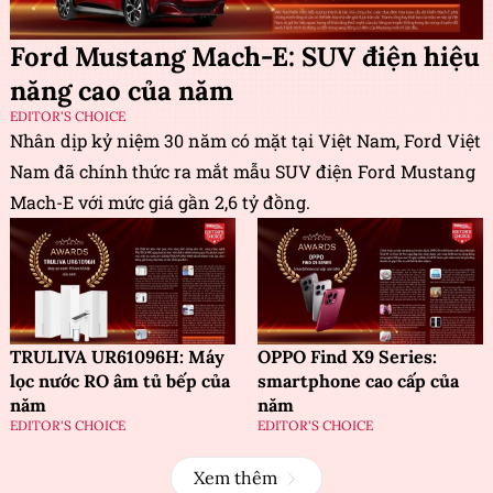
Ford Mustang Mach-E: SUV điện hiệu
năng cao của năm
EDITOR'S CHOICE
Nhân dịp kỷ niệm 30 năm có mặt tại Việt Nam, Ford Việt
Nam đã chính thức ra mắt mẫu SUV điện Ford Mustang
Mach-E với mức giá gần 2,6 tỷ đồng.
TRULIVA UR61096H: Máy
OPPO Find X9 Series:
lọc nước RO âm tủ bếp của
smartphone cao cấp của
năm
năm
EDITOR'S CHOICE
EDITOR'S CHOICE
Xem thêm