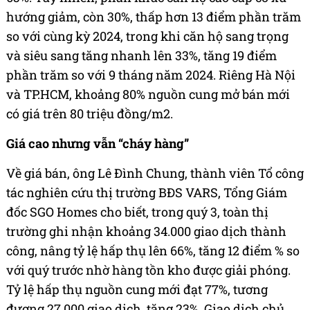
hướng giảm, còn 30%, thấp hơn 13 điểm phần trăm
so với cùng kỳ 2024, trong khi căn hộ sang trọng
và siêu sang tăng nhanh lên 33%, tăng 19 điểm
phần trăm so với 9 tháng năm 2024. Riêng Hà Nội
và TP.HCM, khoảng 80% nguồn cung mở bán mới
có giá trên 80 triệu đồng/m2.
Giá cao nhưng vẫn “cháy hàng”
Về giá bán, ông Lê Đình Chung, thành viên Tổ công
tác nghiên cứu thị trường BĐS VARS, Tổng Giám
đốc SGO Homes cho biết, trong quý 3, toàn thị
trường ghi nhận khoảng 34.000 giao dịch thành
công, nâng tỷ lệ hấp thụ lên 66%, tăng 12 điểm % so
với quý trước nhờ hàng tồn kho được giải phóng.
Tỷ lệ hấp thụ nguồn cung mới đạt 77%, tương
đương 27.000 giao dịch, tăng 23%. Giao dịch chủ