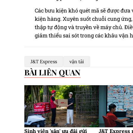
Các bưu kiện khó quét mã sẽ được đưa 
kiện hàng. Xuyên suốt chuỗi cung ứng, 
thập tự động và truyền về máy chủ. Điề
giảm thiểu sai sót trong các khâu vận 
J&T Express
vận tải
BÀI LIÊN QUAN
Sinh viên 'săn' ưu đãi gửi
J&T Express 