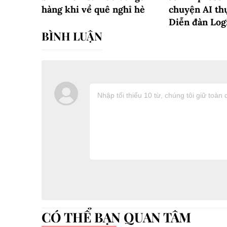
hàng khi về quê nghỉ hè
chuyện AI th
Diễn đàn Log
CÓ THỂ BẠN QUAN TÂM