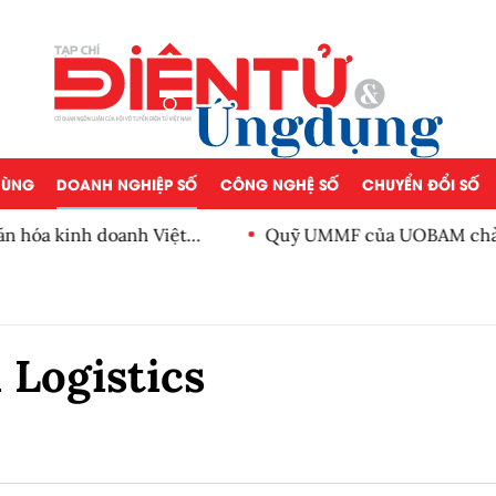
 DÙNG
DOANH NGHIỆP SỐ
CÔNG NGHỆ SỐ
CHUYỂN ĐỔI SỐ
ăn hóa kinh doanh Việt
Quỹ UMMF của UOBAM chào 
100.000 đồng
 Logistics