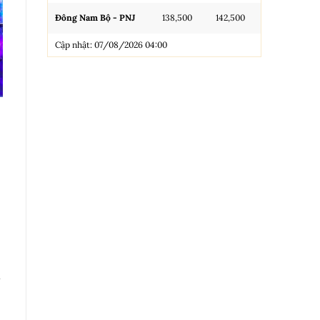
Đông Nam Bộ - PNJ
138,500
142,500
N.Tròn, 3A, 
Cập nhật: 07/08/2026 04:00
NL 99.99
Nhẫn Tròn T
Trang sức 9
Trang sức 9
Cập nhật: 0
ị