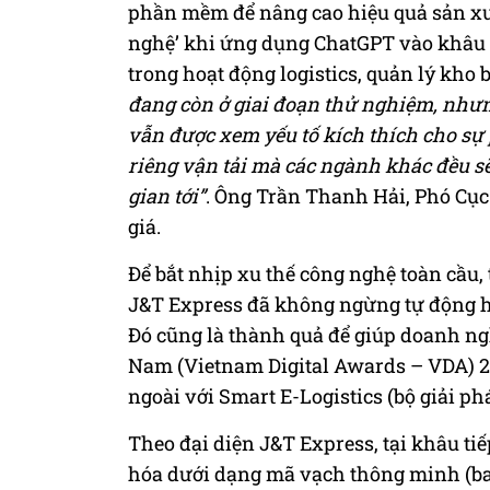
phần mềm để nâng cao hiệu quả sản xu
nghệ’ khi ứng dụng ChatGPT vào khâu t
trong hoạt động logistics, quản lý kho b
đang còn ở giai đoạn thử nghiệm, nhưn
vẫn được xem yếu tố kích thích cho sự 
riêng vận tải mà các ngành khác đều sẽ
gian tới”
. Ông Trần Thanh Hải, Phó Cụ
giá.
Để bắt nhịp xu thế công nghệ toàn cầu, 
J&T Express đã không ngừng tự động hó
Đó cũng là thành quả để giúp doanh ng
Nam (Vietnam Digital Awards – VDA) 2
ngoài với Smart E-Logistics (bộ giải p
Theo đại diện J&T Express, tại khâu t
hóa dưới dạng mã vạch thông minh (bar