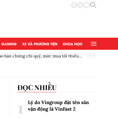
GAMING
XE VÀ PHƯƠNG TIỆN
KHOA HỌC
bán chứng chỉ quỹ, mức mua tối thiểu
Siêu phẩ
ĐỌC NHIỀU
Lý do Vingroup đặt tên sân
vận động là VinFast
2