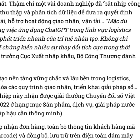
ất. Thậm chí một vài doanh nghiệp đã ‘bắt nhịp côn
hu thập và phân tích dữ liệu để đưa ra quyết định
ãi, hỗ trợ hoạt động giao nhận, vận tải...
“Mặc dù
g việc ứng dụng ChatGPT trong lĩnh vực logistics
phát triển nhanh của trí tuệ nhân tạo. Không chỉ
 chứng kiến nhiều sự thay đổi tích cực trong thời
c trưởng Cục Xuất nhập khẩu, Bộ Công Thương đánh
tạo nền tảng vững chắc và lâu bền trong logistics,
a các quy trình giao nhận, triển khai giải pháp số…
hiệp này nhận được giải thưởng Chuyển đổi số Việt
022 ở hạng mục Sản phẩm, dịch vụ, giải pháp nước
háp hậu cần thông minh).
iếp nhận đơn hàng, toàn bộ thông tin khách hàng mã
code) và đồng bộ, lưu trữ trên điện toán đám mây