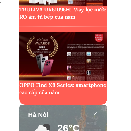
g
TRULIVA UR61096H: Máy lọc nước
RO âm tủ bếp của năm
OPPO Find X9 Series: smartphone
cao cấp của năm
Hà Nội
26°C