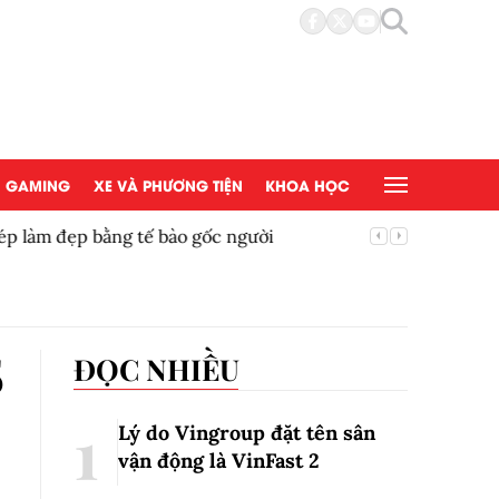
GAMING
XE VÀ PHƯƠNG TIỆN
KHOA HỌC
đẹp bằng tế bào gốc người
Copy/Pas
5
ĐỌC NHIỀU
Lý do Vingroup đặt tên sân
vận động là VinFast
2