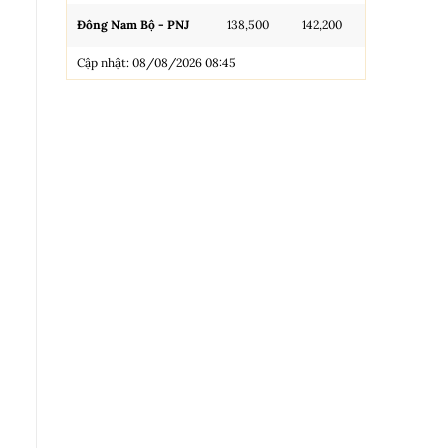
Đông Nam Bộ - PNJ
138,500
142,200
N.Tròn, 3A, 
Cập nhật: 08/08/2026 08:45
NL 99.99
Nhẫn Tròn T
Trang sức 9
Trang sức 9
Cập nhật: 0