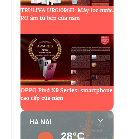
TRULIVA UR61096H: Máy lọc nước
RO âm tủ bếp của năm
OPPO Find X9 Series: smartphone
cao cấp của năm
Hà Nội
28°C