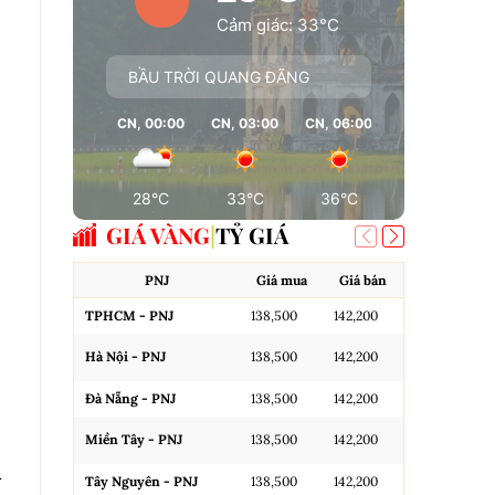
Cảm giác: 33°C
BẦU TRỜI QUANG ĐÃNG
CN, 00:00
CN, 03:00
CN, 06:00
CN, 09:00
28°C
33°C
36°C
37°C
GIÁ VÀNG
TỶ GIÁ
PNJ
Giá mua
Giá bán
A
TPHCM - PNJ
138,500
142,200
Miếng SJC H
Hà Nội - PNJ
138,500
142,200
Miếng SJC 
Đà Nẵng - PNJ
138,500
142,200
Miếng SJC T
Miền Tây - PNJ
138,500
142,200
N.Tròn, 3A,
n
Tây Nguyên - PNJ
138,500
142,200
N.Tròn, 3A,