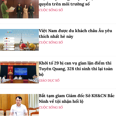
quyền trên môi trường số
CUỘC SỐNG SỐ
Việt Nam được du khách châu Âu yêu
thích nhất hè này
CUỘC SỐNG SỐ
Khởi tố 29 bị can vụ gian lận điểm thi
Tuyên Quang, 328 thí sinh thi lại toàn
bộ
GIÁO DỤC SỐ
Bắt tạm giam Giám đốc Sở KH&CN Bắc
Ninh về tội nhận hối lộ
CUỘC SỐNG SỐ