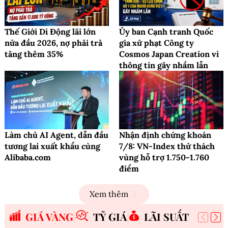
Thế Giới Di Động lãi lớn
Ủy ban Cạnh tranh Quốc
nửa đầu 2026, nợ phải trả
gia xử phạt Công ty
tăng thêm 35%
Cosmos Japan Creation vì
thông tin gây nhầm lẫn
Làm chủ AI Agent, dẫn đầu
Nhận định chứng khoán
tương lai xuất khẩu cùng
7/8: VN-Index thử thách
Alibaba.com
vùng hỗ trợ 1.750-1.760
điểm
Xem thêm
GIÁ VÀNG
TỶ GIÁ
LÃI SUẤT