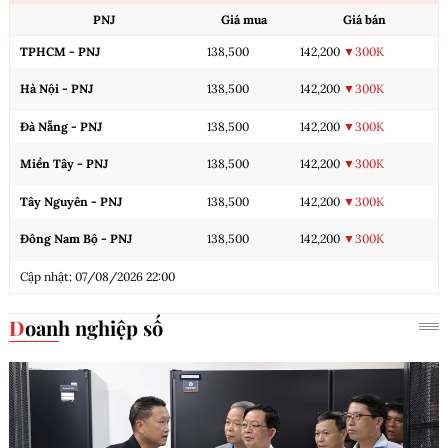
PNJ
Giá mua
Giá bán
TPHCM - PNJ
138,500
142,200
▼300K
Hà Nội - PNJ
138,500
142,200
▼300K
Đà Nẵng - PNJ
138,500
142,200
▼300K
Miền Tây - PNJ
138,500
142,200
▼300K
Tây Nguyên - PNJ
138,500
142,200
▼300K
Đông Nam Bộ - PNJ
138,500
142,200
▼300K
Cập nhật: 07/08/2026 22:00
Doanh nghiệp số