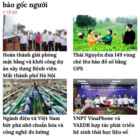
bào gốc người
Y TẾ SỐ
Hoàn thành giải phóng
Thái Nguyên đưa 149 vùng
mặt bằng và khởi công dự
chè lên bản đồ số bằng
án xây dựng Bệnh viện
GPS
Mắt thành phố Hà Nội
Ngành điện tử Việt Nam
VNPT VinaPhone và
bứt phá nhờ chuẩn hóa và
VAEDR hợp tác phát triển
công nghệ đo lường
hệ sinh thái học liệu số