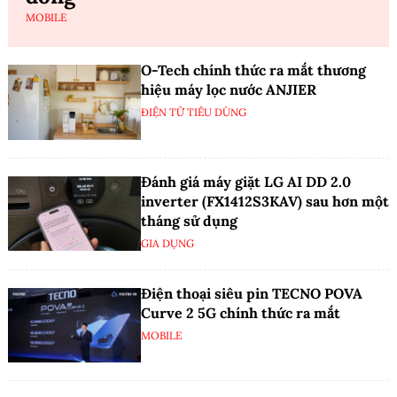
MOBILE
O-Tech chính thức ra mắt thương
hiệu máy lọc nước ANJIER
ĐIỆN TỬ TIÊU DÙNG
Đánh giá máy giặt LG AI DD 2.0
inverter (FX1412S3KAV) sau hơn một
tháng sử dụng
GIA DỤNG
Điện thoại siêu pin TECNO POVA
Curve 2 5G chính thức ra mắt
MOBILE