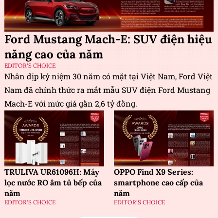
Ford Mustang Mach-E: SUV điện hiệu
năng cao của năm
EDITOR'S CHOICE
Nhân dịp kỷ niệm 30 năm có mặt tại Việt Nam, Ford Việt
Nam đã chính thức ra mắt mẫu SUV điện Ford Mustang
Mach-E với mức giá gần 2,6 tỷ đồng.
TRULIVA UR61096H: Máy
OPPO Find X9 Series:
lọc nước RO âm tủ bếp của
smartphone cao cấp của
năm
năm
EDITOR'S CHOICE
EDITOR'S CHOICE