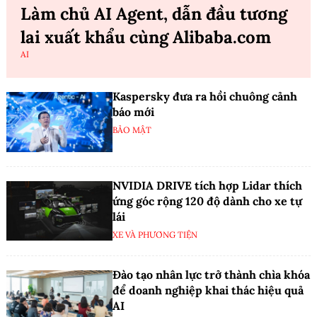
Làm chủ AI Agent, dẫn đầu tương
lai xuất khẩu cùng Alibaba.com
AI
Kaspersky đưa ra hồi chuông cảnh
báo mới
BẢO MẬT
NVIDIA DRIVE tích hợp Lidar thích
ứng góc rộng 120 độ dành cho xe tự
lái
XE VÀ PHƯƠNG TIỆN
Đào tạo nhân lực trở thành chìa khóa
để doanh nghiệp khai thác hiệu quả
AI