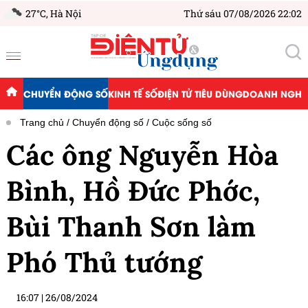
27°C,
Hà Nội
Thứ sáu 07/08/2026 22:02
CHUYỂN ĐỘNG SỐ
KINH TẾ SỐ
ĐIỆN TỬ TIÊU DÙNG
DOANH NGHIỆ
Trang chủ
Chuyển động số
Cuộc sống số
Các ông Nguyễn Hòa
Bình, Hồ Đức Phớc,
Bùi Thanh Sơn làm
Phó Thủ tướng
16:07
|
26/08/2024