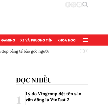
GAMING
XE VÀ PHƯƠNG TIỆN
KHOA HỌC
đẹp bằng tế bào gốc người
Copy/Pas
ĐỌC NHIỀU
Lý do Vingroup đặt tên sân
vận động là VinFast
2