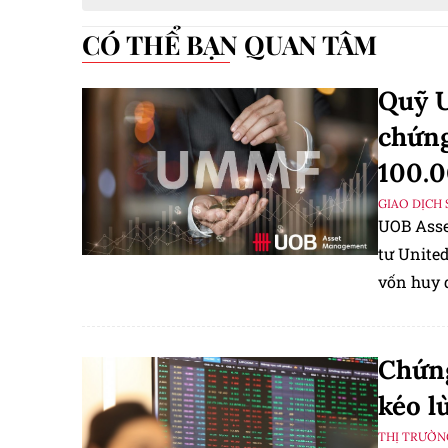
CÓ THỂ BẠN QUAN TÂM
Quỹ 
chứng
100.
GIAO DỊCH 
UOB Asse
tư United
vốn huy đ
Chứng
kéo l
THỊ TRƯỜN