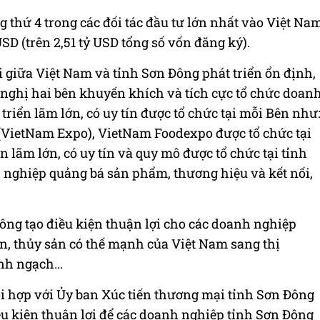
hứ 4 trong các đối tác đầu tư lớn nhất vào Việt Na
̉ USD (trên 2,51 tỷ USD tổng số vốn đăng ký).
i giữa Việt Nam và tỉnh Sơn Đông phát triển ổn định,
nghị hai bên khuyến khích và tích cực tổ chức doan
riển lãm lớn, có uy tín được tổ chức tại mỗi Bên như
(VietNam Expo), VietNam Foodexpo được tổ chức tại
n lãm lớn, có uy tín và quy mô được tổ chức tại tỉnh
 nghiệp quảng bá sản phẩm, thương hiệu và kết nối,
ông tạo điều kiện thuận lợi cho các doanh nghiệp
, thủy sản có thế mạnh của Việt Nam sang thị
h ngạch...
i hợp với Ủy ban Xúc tiến thương mại tỉnh Sơn Đông
ều kiện thuận lợi để các doanh nghiệp tỉnh Sơn Đông