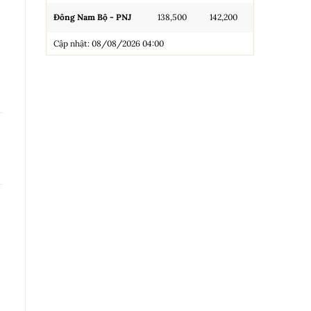
Đông Nam Bộ - PNJ
138,500
142,200
N.Tròn, 3A, 
Cập nhật: 08/08/2026 04:00
NL 99.99
Nhẫn Tròn T
Trang sức 9
Trang sức 9
Cập nhật: 0