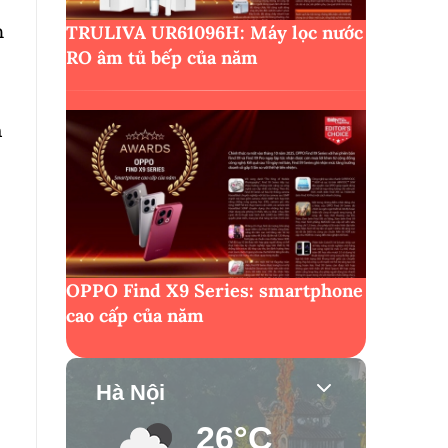
m
TRULIVA UR61096H: Máy lọc nước
RO âm tủ bếp của năm
h
:
OPPO Find X9 Series: smartphone
cao cấp của năm
Hà Nội
26°C