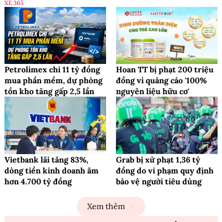
XE 365
Petrolimex chi 11 tỷ đồng
Hoan TT bị phạt 200 triệu
mua phần mềm, dự phòng
đồng vì quảng cáo '100%
tồn kho tăng gấp 2,5 lần
nguyên liệu hữu cơ'
Vietbank lãi tăng 83%,
Grab bị xử phạt 1,36 tỷ
dòng tiền kinh doanh âm
đồng do vi phạm quy định
hơn 4.700 tỷ đồng
bảo vệ người tiêu dùng
Xem thêm