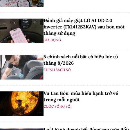
Đánh giá máy giặt LG AI DD 2.0
inverter (FX1412S3KAV) sau hơn một
tháng sử dụng
GIA DỤNG
5 chính sách nổi bật có hiệu lực từ
tháng 8/2026
CHÍNH SÁCH SỐ
Vu Lan Bồn, mùa hiếu hạnh trở về
trong mỗi người
CUỘC SỐNG SỐ
Luật Kinh doanh bất động sản (sửa đổi)