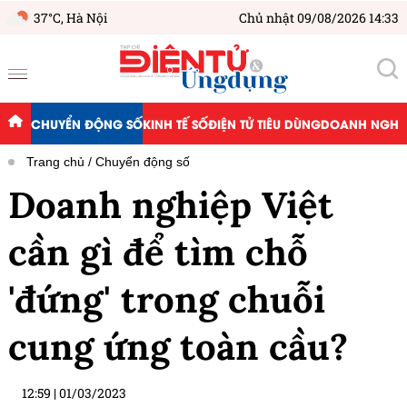
37°C,
Hà Nội
Chủ nhật 09/08/2026 14:33
CHUYỂN ĐỘNG SỐ
KINH TẾ SỐ
ĐIỆN TỬ TIÊU DÙNG
DOANH NGHIỆ
Trang chủ
Chuyển động số
Doanh nghiệp Việt
cần gì để tìm chỗ
'đứng' trong chuỗi
cung ứng toàn cầu?
12:59
|
01/03/2023