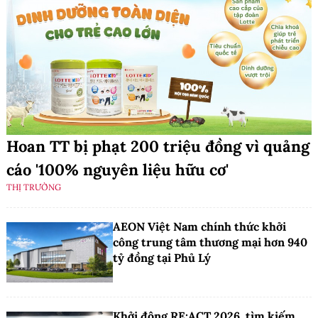
Hoan TT bị phạt 200 triệu đồng vì quảng
cáo '100% nguyên liệu hữu cơ'
THỊ TRƯỜNG
AEON Việt Nam chính thức khởi
công trung tâm thương mại hơn 940
tỷ đồng tại Phủ Lý
Khởi động RE:ACT 2026, tìm kiếm