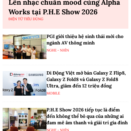
Lên nhạc chuẩn mood cùng Alpha
Works tại P.H.E Show 2026
ĐIỆN TỬ TIÊU DÙNG
PGI giới thiệu hệ sinh thái mới cho
ngành AV thông minh
NGHE - NHÌN
Di Động Việt mở bán Galaxy Z Flip8,
Galaxy Z Fold8 và Galaxy Z Fold8
Ultra, giảm đến 12 triệu đồng
MOBILE
P.H.E Show 2026 tiếp tục là điểm
đến không thể bỏ qua của những ai
đam mê âm thanh và giải trí gia đình
NGHE - NHÌN