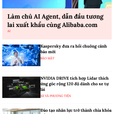
Làm chủ AI Agent, dẫn đầu tương
lai xuất khẩu cùng Alibaba.com
AI
Kaspersky đưa ra hồi chuông cảnh
báo mới
BẢO MẬT
NVIDIA DRIVE tích hợp Lidar thích
ứng góc rộng 120 độ dành cho xe tự
lái
XE VÀ PHƯƠNG TIỆN
Đào tạo nhân lực trở thành chìa khóa