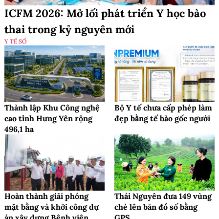
ICFM 2026: Mở lối phát triển Y học bào
thai trong kỷ nguyên mới
Y TẾ SỐ
Thành lập Khu Công nghệ
Bộ Y tế chưa cấp phép làm
cao tỉnh Hưng Yên rộng
đẹp bằng tế bào gốc người
496,1 ha
Hoàn thành giải phóng
Thái Nguyên đưa 149 vùng
mặt bằng và khởi công dự
chè lên bản đồ số bằng
án xây dựng Bệnh viện
GPS