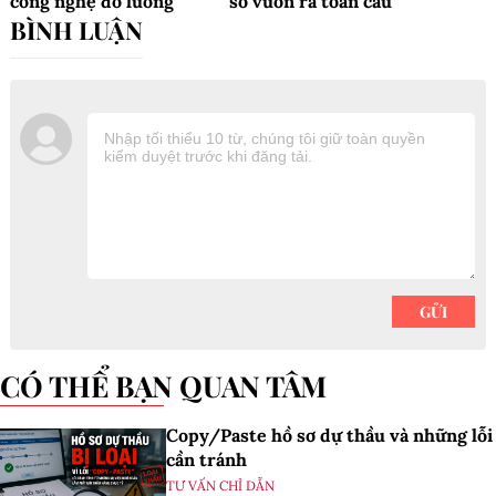
công nghệ đo lường
số vươn ra toàn cầu
CÓ THỂ BẠN QUAN TÂM
Copy/Paste hồ sơ dự thầu và những lỗi
cần tránh
TƯ VẤN CHỈ DẪN