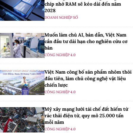
chip nhớ RAM sẽ kéo dài đến năm
2028
DOANH NGHIỆP SỐ
Muốn làm chủ AI, bán dẫn, Việt Nam
cần đầu tư dài hạn cho nghiên cứu cơ
bản
CÔNG NGHIỆP 4.0
Việt Nam công bố sản phẩm nhôm thỏi
đầu tiên, làm chủ công nghệ vật liệu
chiến lược
CÔNG NGHIỆP 4.0
Mỹ xây mạng lưới tái chế đất hiếm từ
rác thải điện tử, quy mô 25.000 tấn
mỗi năm
CÔNG NGHIỆP 4.0