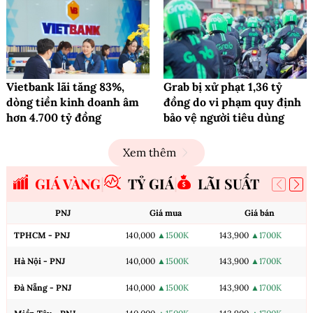
Vietbank lãi tăng 83%,
Grab bị xử phạt 1,36 tỷ
dòng tiền kinh doanh âm
đồng do vi phạm quy định
hơn 4.700 tỷ đồng
bảo vệ người tiêu dùng
Xem thêm
GIÁ VÀNG
TỶ GIÁ
LÃI SUẤT
PNJ
Giá mua
Giá bán
TPHCM - PNJ
140,000
▲1500K
143,900
▲1700K
Hà Nội - PNJ
140,000
▲1500K
143,900
▲1700K
Đà Nẵng - PNJ
140,000
▲1500K
143,900
▲1700K