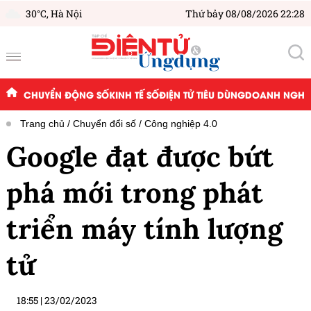
30°C,
Hà Nội
Thứ bảy 08/08/2026 22:28
CHUYỂN ĐỘNG SỐ
KINH TẾ SỐ
ĐIỆN TỬ TIÊU DÙNG
DOANH NGHIỆ
Trang chủ
Chuyển đổi số
Công nghiệp 4.0
Google đạt được bứt
phá mới trong phát
triển máy tính lượng
tử
18:55
|
23/02/2023