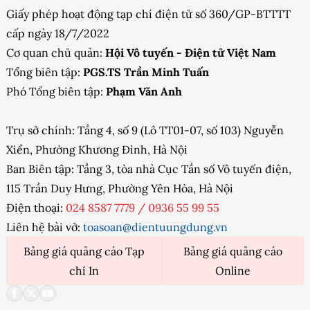
Giấy phép hoạt động tạp chí điện tử số 360/GP-BTTTT
cấp ngày 18/7/2022
Cơ quan chủ quản:
Hội Vô tuyến - Điện tử Việt Nam
Tổng biên tập:
PGS.TS Trần Minh Tuấn
Phó Tổng biên tập:
Phạm Văn Anh
Trụ sở chính: Tầng 4, số 9 (Lô TT01-07, số 103) Nguyễn
Xiển, Phường Khương Đình, Hà Nội
Ban Biên tập: Tầng 3, tòa nhà Cục Tần số Vô tuyến điện,
115 Trần Duy Hưng, Phường Yên Hòa, Hà Nội
Điện thoại:
024 8587 7779
/
0936 55 99 55
Liên hệ bài vở:
toasoan@dientuungdung.vn
Bảng giá quảng cáo Tạp
Bảng giá quảng cáo
chí In
Online