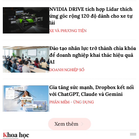
NVIDIA DRIVE tích hợp Lidar thích
ứng góc rộng 120 độ dành cho xe tự
lái
XE VÀ PHƯƠNG TIỆN
Đào tạo nhân lực trở thành chìa khóa
để doanh nghiệp khai thác hiệu quả
AI
DOANH NGHIỆP SỐ
Gia tăng sức mạnh, Dropbox kết nối
với ChatGPT, Claude và Gemini
PHẦN MỀM - ỨNG DỤNG
Xem thêm
Khoa học