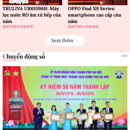
TRULIVA UR61096H: Máy
OPPO Find X9 Series:
lọc nước RO âm tủ bếp của
smartphone cao cấp của
năm
năm
EDITOR'S CHOICE
EDITOR'S CHOICE
Xem thêm
Chuyển động số