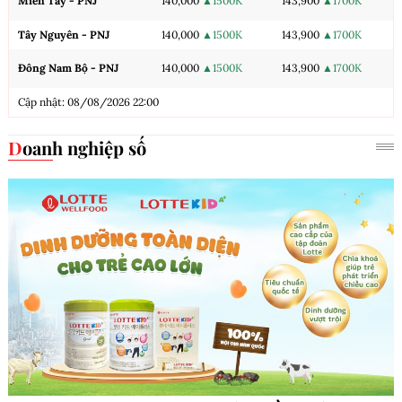
Miền Tây - PNJ
140,000
▲1500K
143,900
▲1700K
Tây Nguyên - PNJ
140,000
▲1500K
143,900
▲1700K
Đông Nam Bộ - PNJ
140,000
▲1500K
143,900
▲1700K
Cập nhật: 08/08/2026 22:00
Doanh nghiệp số