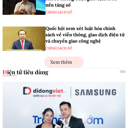
nền tảng số
CHÍNH SÁCH SỐ
Quốc hội xem xét luật hóa chính
sách về viễn thông, giao dịch điện tử
và chuyển giao công nghệ
CHÍNH SÁCH SỐ
Xem thêm
Điện tử tiêu dùng