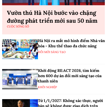
Vườn thú Hà Nội bước vào chặng
đường phát triển mới sau 50 năm
CUỘC SỐNG SỐ
Hà Nội ra mắt mô hình điểm Nhà văn
hóa - Khu thể thao đa chức năng
ĐỔI MỚI SÁNG TẠO
Khởi động RE:ACT 2026, tìm kiếm
hơn 600 dự án đổi mới sáng tạo của
thanh niên
KHỞI NGHIỆP
Từ 1/1/2027: Không xác thực, người
bán sẽ không được giao dịch trên