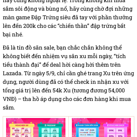
này cũng không ngoại lệ. Trong không khí mua
sắm sôi động và bùng nổ, hãy cùng chờ đợi những
màn game Đập Trứng siêu đã tay với phần thưởng
lên đến 200k cho các “chiến thần” đập trứng bất
bại nhé.
Đã là tín đồ săn sale, bạn chắc chắn không thể
không biết đến nhiệm vụ săn xu mỗi ngày, “tích
tiểu thành đại” để deal hời càng hời thêm trên
Lazada. Từ ngày 5/9, chỉ cần ghé trang Xu trên ứng
dụng, người dùng đã có thể check in nhận xu với
tổng giá trị lên đến 54k Xu (tương đương 54,000
VNĐ) – tha hồ áp dụng cho các đơn hàng khi mua
sắm.