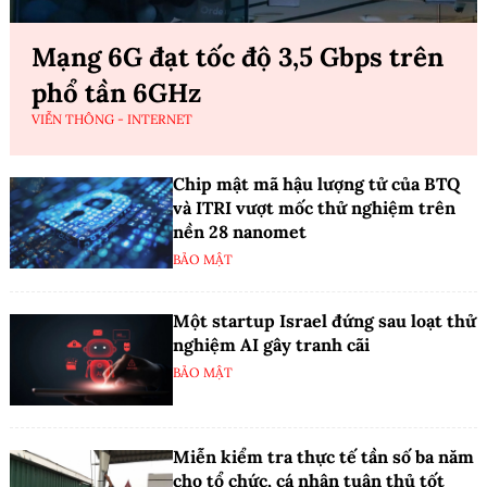
Mạng 6G đạt tốc độ 3,5 Gbps trên
phổ tần 6GHz
VIỄN THÔNG - INTERNET
Chip mật mã hậu lượng tử của BTQ
và ITRI vượt mốc thử nghiệm trên
nền 28 nanomet
BẢO MẬT
Một startup Israel đứng sau loạt thử
nghiệm AI gây tranh cãi
BẢO MẬT
Miễn kiểm tra thực tế tần số ba năm
cho tổ chức, cá nhân tuân thủ tốt