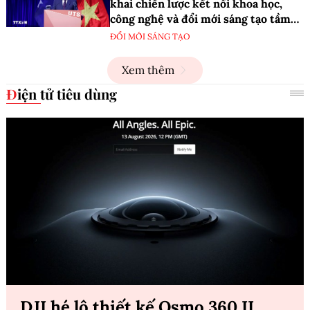
khai chiến lược kết nối khoa học,
công nghệ và đổi mới sáng tạo tầm
nhìn dài hạn
ĐỔI MỚI SÁNG TẠO
Xem thêm
Điện tử tiêu dùng
DJI hé lộ thiết kế Osmo 360 II