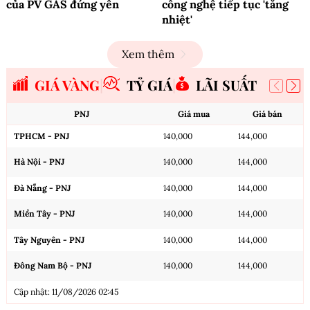
của PV GAS đứng yên
công nghệ tiếp tục 'tăng
nhiệt'
Xem thêm
GIÁ VÀNG
TỶ GIÁ
LÃI SUẤT
PNJ
Giá mua
Giá bán
TPHCM - PNJ
140,000
144,000
Hà Nội - PNJ
140,000
144,000
Đà Nẵng - PNJ
140,000
144,000
Miền Tây - PNJ
140,000
144,000
Tây Nguyên - PNJ
140,000
144,000
Đông Nam Bộ - PNJ
140,000
144,000
Cập nhật: 11/08/2026 02:45