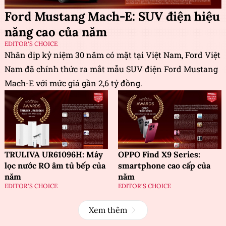
Ford Mustang Mach-E: SUV điện hiệu
năng cao của năm
EDITOR'S CHOICE
Nhân dịp kỷ niệm 30 năm có mặt tại Việt Nam, Ford Việt
Nam đã chính thức ra mắt mẫu SUV điện Ford Mustang
Mach-E với mức giá gần 2,6 tỷ đồng.
TRULIVA UR61096H: Máy
OPPO Find X9 Series:
lọc nước RO âm tủ bếp của
smartphone cao cấp của
năm
năm
EDITOR'S CHOICE
EDITOR'S CHOICE
Xem thêm