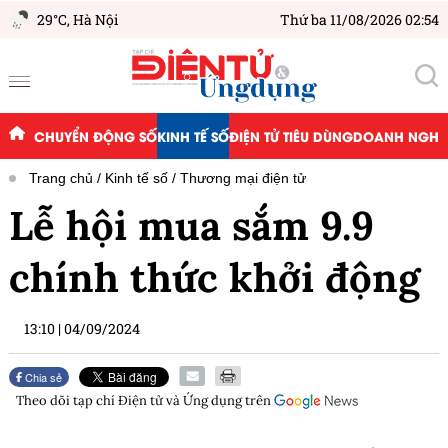
29°C,
Hà Nội
Thứ ba 11/08/2026 02:54
CHUYỂN ĐỘNG SỐ
KINH TẾ SỐ
ĐIỆN TỬ TIÊU DÙNG
DOANH NGHIỆ
Trang chủ
Kinh tế số
Thương mại điện tử
Lễ hội mua sắm 9.9
chính thức khởi động
13:10
|
04/09/2024
Chia sẻ
Theo dõi tạp chí
Điện tử và Ứng dụng
trên