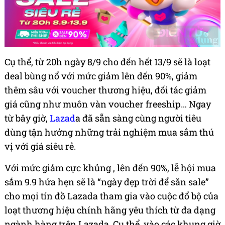
Cụ thể, từ 20h ngày 8/9 cho đến hết 13/9 sẽ là loạt
deal bùng nổ với mức giảm lên đến 90%, giảm
thêm sâu với voucher thương hiệu, đối tác giảm
giá cũng như muôn vàn voucher freeship… Ngay
từ bây giờ,
Lazad
a đã sẵn sàng cùng người tiêu
dùng tận hưởng những trải nghiệm mua sắm thú
vị với giá siêu rẻ.
Với mức giảm cực khủng , lên đến 90%, lễ hội mua
sắm 9.9 hứa hẹn sẽ là “ngày đẹp trời để săn sale”
cho mọi tín đồ Lazada tham gia vào cuộc đổ bộ của
loạt thương hiệu chính hãng yêu thích từ đa dạng
ngành hàng trên Lazada. Cụ thể, vào các khung giờ