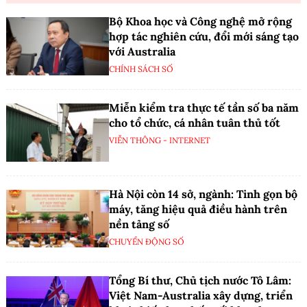
Bộ Khoa học và Công nghệ mở rộng
hợp tác nghiên cứu, đổi mới sáng tạo
với Australia
CHÍNH SÁCH SỐ
Miễn kiểm tra thực tế tần số ba năm
cho tổ chức, cá nhân tuân thủ tốt
VIỄN THÔNG - INTERNET
Hà Nội còn 14 sở, ngành: Tinh gọn bộ
máy, tăng hiệu quả điều hành trên
nền tảng số
CHUYỂN ĐỘNG SỐ
Tổng Bí thư, Chủ tịch nước Tô Lâm:
Việt Nam-Australia xây dựng, triển