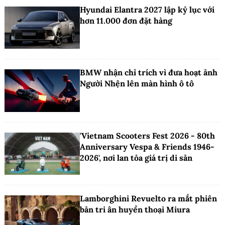
Hyundai Elantra 2027 lập kỷ lục với
hơn 11.000 đơn đặt hàng
BMW nhận chỉ trích vì đưa hoạt ảnh
Người Nhện lên màn hình ô tô
'Vietnam Scooters Fest 2026 - 80th
Anniversary Vespa & Friends 1946-
2026', nơi lan tỏa giá trị di sản
Lamborghini Revuelto ra mắt phiên
bản tri ân huyền thoại Miura