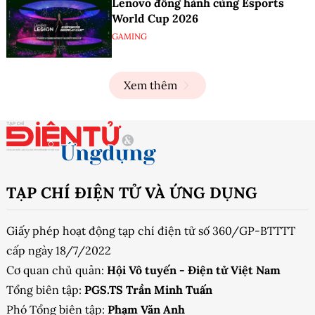
Lenovo đồng hành cùng Esports
World Cup 2026
GAMING
Xem thêm
TẠP CHÍ ĐIỆN TỬ VÀ ỨNG DỤNG
Giấy phép hoạt động tạp chí điện tử số 360/GP-BTTTT
cấp ngày 18/7/2022
Cơ quan chủ quản:
Hội Vô tuyến - Điện tử Việt Nam
Tổng biên tập:
PGS.TS Trần Minh Tuấn
Phó Tổng biên tập:
Phạm Văn Anh