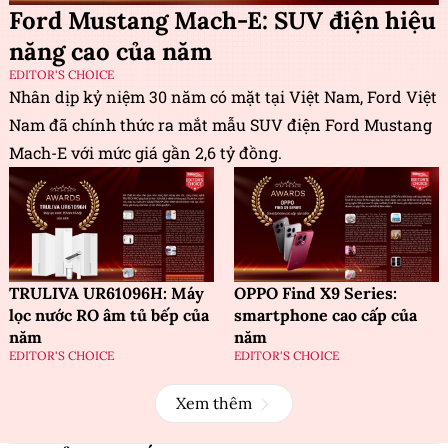
Ford Mustang Mach-E: SUV điện hiệu
năng cao của năm
EDITOR'S CHOICE
Nhân dịp kỷ niệm 30 năm có mặt tại Việt Nam, Ford Việt
Nam đã chính thức ra mắt mẫu SUV điện Ford Mustang
Mach-E với mức giá gần 2,6 tỷ đồng.
TRULIVA UR61096H: Máy
OPPO Find X9 Series:
lọc nước RO âm tủ bếp của
smartphone cao cấp của
năm
năm
EDITOR'S CHOICE
EDITOR'S CHOICE
Xem thêm