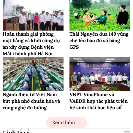
Hoàn thành giải phóng
Thái Nguyên đưa 149 vùng
mặt bằng và khởi công dự
chè lên bản đồ số bằng
án xây dựng Bệnh viện
GPS
Mắt thành phố Hà Nội
Ngành điện tử Việt Nam
VNPT VinaPhone và
bứt phá nhờ chuẩn hóa và
VAEDR hợp tác phát triển
công nghệ đo lường
hệ sinh thái học liệu số
Xem thêm
Kinh tế số