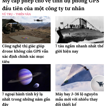
Mỹ cấp phép cho vệ tinh dự phòng GPS
đầu tiên của một công ty tư nhân
VŨ TRỤ - THIÊN VĂN
Công nghệ thị giác giúp
7 tàu ngầm nhanh nhất thế
drone không cần GPS vẫn
giới hiện nay
xác định chính xác mục
tiêu
7 ngoại hành tinh kỳ lạ
Máy bay J-36 lộ nguyên
nhất trong những năm gần
mẫu mới với nhiều thay
đây
đổi thiết kế