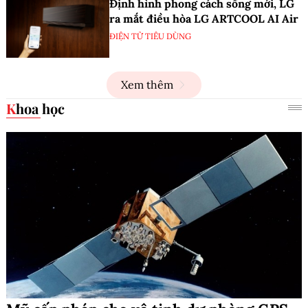
Định hình phong cách sống mới, LG
ra mắt điều hòa LG ARTCOOL AI Air
ĐIỆN TỬ TIÊU DÙNG
Xem thêm
Khoa học