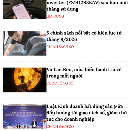
inverter (FX1412S3KAV) sau hơn một
tháng sử dụng
GIA DỤNG
5 chính sách nổi bật có hiệu lực từ
tháng 8/2026
CHÍNH SÁCH SỐ
Vu Lan Bồn, mùa hiếu hạnh trở về
trong mỗi người
CUỘC SỐNG SỐ
Luật Kinh doanh bất động sản (sửa
đổi) hướng tới giao dịch số, giảm thủ
tục cho doanh nghiệp
CHÍNH SÁCH SỐ