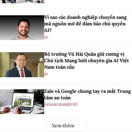
Vì sao các doanh nghiệp chuyển sang
mã nguồn mở để đảm bảo chủ quyền
AI?
AI
Bộ trưởng Vũ Hải Quân giữ cương vị
Chủ tịch Mạng lưới chuyên gia AI Việt
Nam toàn cầu
AI
Zalo và Google chung tay ra mắt Trung
tâm an toàn
DOANH NGHIỆP SỐ
Xem thêm