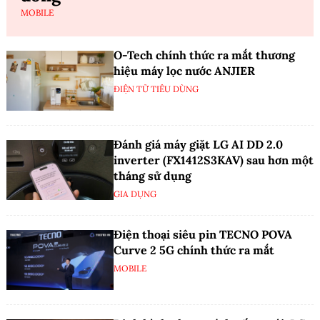
MOBILE
O-Tech chính thức ra mắt thương
hiệu máy lọc nước ANJIER
ĐIỆN TỬ TIÊU DÙNG
Đánh giá máy giặt LG AI DD 2.0
inverter (FX1412S3KAV) sau hơn một
tháng sử dụng
GIA DỤNG
Điện thoại siêu pin TECNO POVA
Curve 2 5G chính thức ra mắt
MOBILE