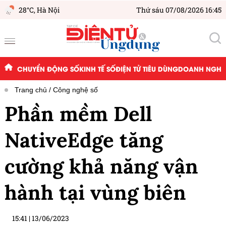
28°C,
Hà Nội
Thứ sáu 07/08/2026 16:45
CHUYỂN ĐỘNG SỐ
KINH TẾ SỐ
ĐIỆN TỬ TIÊU DÙNG
DOANH NGHIỆ
Trang chủ
Công nghệ số
Phần mềm Dell
NativeEdge tăng
cường khả năng vận
hành tại vùng biên
15:41
|
13/06/2023