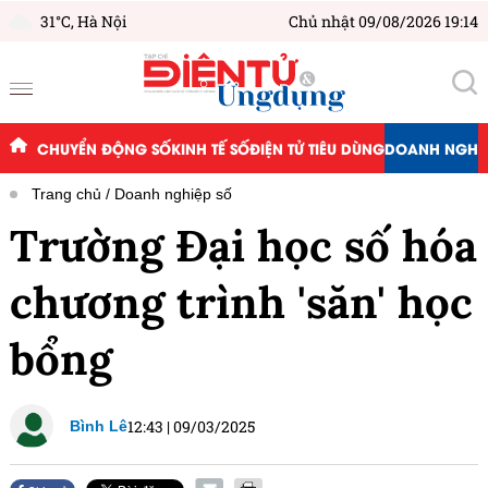
31°C,
Hà Nội
Chủ nhật 09/08/2026 19:14
CHUYỂN ĐỘNG SỐ
KINH TẾ SỐ
ĐIỆN TỬ TIÊU DÙNG
DOANH NGHIỆ
Trang chủ
Doanh nghiệp số
Trường Đại học số hóa
chương trình 'săn' học
bổng
12:43
|
09/03/2025
Bình Lê