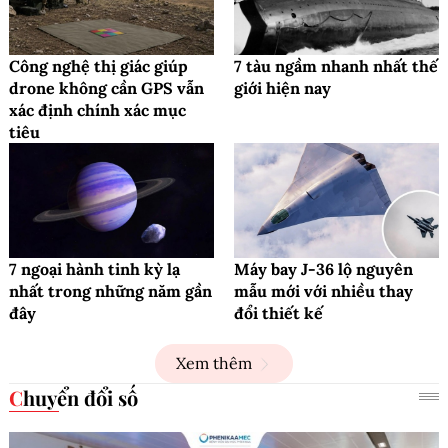
Công nghệ thị giác giúp
7 tàu ngầm nhanh nhất thế
drone không cần GPS vẫn
giới hiện nay
xác định chính xác mục
tiêu
7 ngoại hành tinh kỳ lạ
Máy bay J-36 lộ nguyên
nhất trong những năm gần
mẫu mới với nhiều thay
đây
đổi thiết kế
Xem thêm
Chuyển đổi số