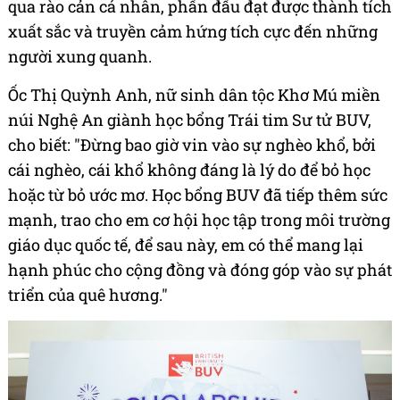
qua rào cản cá nhân, phấn đấu đạt được thành tích
xuất sắc và truyền cảm hứng tích cực đến những
người xung quanh.
Ốc Thị Quỳnh Anh, nữ sinh dân tộc Khơ Mú miền
núi Nghệ An giành học bổng Trái tim Sư tử BUV,
cho biết: "Đừng bao giờ vin vào sự nghèo khổ, bởi
cái nghèo, cái khổ không đáng là lý do để bỏ học
hoặc từ bỏ ước mơ. Học bổng BUV đã tiếp thêm sức
mạnh, trao cho em cơ hội học tập trong môi trường
giáo dục quốc tế, để sau này, em có thể mang lại
hạnh phúc cho cộng đồng và đóng góp vào sự phát
triển của quê hương."