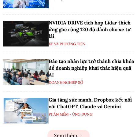
NVIDIA DRIVE tích hợp Lidar thích
ứng góc rộng 120 độ dành cho xe tự
lái
XE VÀ PHƯƠNG TIỆN
Đào tạo nhân lực trở thành chìa khóa
để doanh nghiệp khai thác hiệu quả
AI
DOANH NGHIỆP SỐ
Gia tăng sức mạnh, Dropbox kết nối
với ChatGPT, Claude và Gemini
PHẦN MỀM - ỨNG DỤNG
Xem thêm