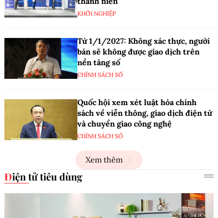
thanh niên
KHỞI NGHIỆP
Từ 1/1/2027: Không xác thực, người
bán sẽ không được giao dịch trên
nền tảng số
CHÍNH SÁCH SỐ
Quốc hội xem xét luật hóa chính
sách về viễn thông, giao dịch điện tử
và chuyển giao công nghệ
CHÍNH SÁCH SỐ
Xem thêm
Điện tử tiêu dùng