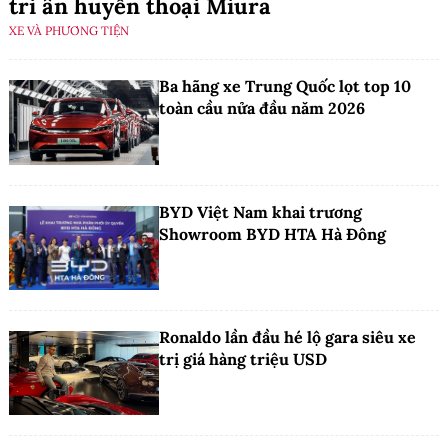
tri ân huyền thoại Miura
XE VÀ PHƯƠNG TIỆN
Ba hãng xe Trung Quốc lọt top 10
toàn cầu nửa đầu năm 2026
BYD Việt Nam khai trương
Showroom BYD HTA Hà Đông
Ronaldo lần đầu hé lộ gara siêu xe
trị giá hàng triệu USD