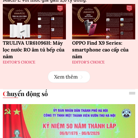
TRULIVA UR61096H: Máy
OPPO Find X9 Series:
lọc nước RO âm tủ bếp của
smartphone cao cấp của
năm
năm
EDITOR'S CHOICE
EDITOR'S CHOICE
Xem thêm
Chuyển động số