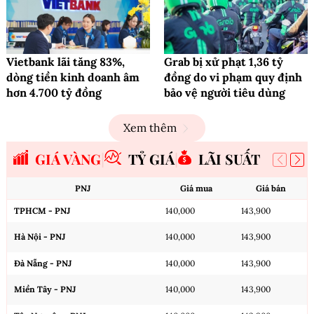
Vietbank lãi tăng 83%,
Grab bị xử phạt 1,36 tỷ
dòng tiền kinh doanh âm
đồng do vi phạm quy định
hơn 4.700 tỷ đồng
bảo vệ người tiêu dùng
Xem thêm
GIÁ VÀNG
TỶ GIÁ
LÃI SUẤT
PNJ
Giá mua
Giá bán
TPHCM - PNJ
140,000
143,900
Hà Nội - PNJ
140,000
143,900
Đà Nẵng - PNJ
140,000
143,900
Miền Tây - PNJ
140,000
143,900