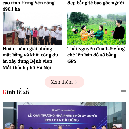
cao tỉnh Hưng Yên rộng
đẹp bằng tế bào gốc người
496,1 ha
Hoàn thành giải phóng
Thái Nguyên đưa 149 vùng
mặt bằng và khởi công dự
chè lên bản đồ số bằng
án xây dựng Bệnh viện
GPS
Mắt thành phố Hà Nội
Xem thêm
Kinh tế số