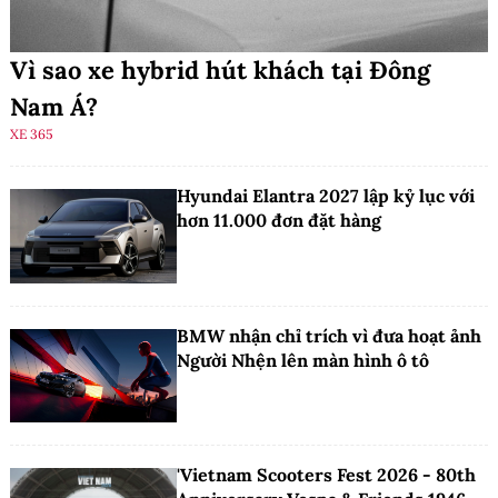
Vì sao xe hybrid hút khách tại Đông
Nam Á?
XE 365
Hyundai Elantra 2027 lập kỷ lục với
hơn 11.000 đơn đặt hàng
BMW nhận chỉ trích vì đưa hoạt ảnh
Người Nhện lên màn hình ô tô
'Vietnam Scooters Fest 2026 - 80th