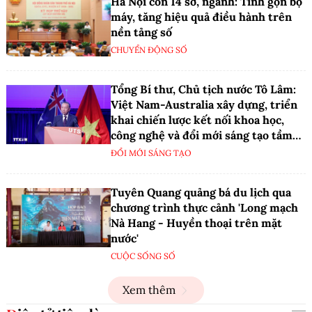
Hà Nội còn 14 sở, ngành: Tinh gọn bộ
máy, tăng hiệu quả điều hành trên
nền tảng số
CHUYỂN ĐỘNG SỐ
Tổng Bí thư, Chủ tịch nước Tô Lâm:
Việt Nam-Australia xây dựng, triển
khai chiến lược kết nối khoa học,
công nghệ và đổi mới sáng tạo tầm
nhìn dài hạn
ĐỔI MỚI SÁNG TẠO
Tuyên Quang quảng bá du lịch qua
chương trình thực cảnh 'Long mạch
Nà Hang - Huyền thoại trên mặt
nước'
CUỘC SỐNG SỐ
Xem thêm