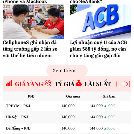
iPhone và MacBook
cho SeABank?
CellphoneS ghi nhận đà
Lợi nhuận quý II của ACB
tăng trưởng gấp 2 lần so
giảm 588 tỷ đồng, nợ cần
với thế hệ tiền nhiệm
chú ý tăng gần gấp đôi
Xem thêm
GIÁ VÀNG
TỶ GIÁ
LÃI SUẤT
PNJ
Giá mua
Giá bán
TPHCM - PNJ
140,000
144,000
▲100K
Hà Nội - PNJ
140,000
144,000
▲100K
Đà Nẵng - PNJ
140,000
144,000
▲100K