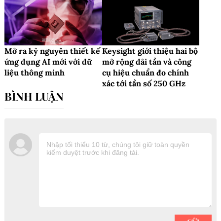
Mở ra kỷ nguyên thiết kế
Keysight giới thiệu hai bộ
ứng dụng AI mới với dữ
mở rộng dải tần và công
liệu thông minh
cụ hiệu chuẩn đo chính
xác tới tần số 250 GHz