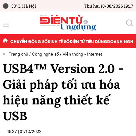
33°C,
Hà Nội
Thứ hai 10/08/2026 19:17
CHUYỂN ĐỘNG SỐ
KINH TẾ SỐ
ĐIỆN TỬ TIÊU DÙNG
DOANH NGHIỆ
Trang chủ
Công nghệ số
Viễn thông - Internet
USB4™ Version 2.0 -
Giải pháp tối ưu hóa
hiệu năng thiết kế
USB
15:37
|
01/12/2022