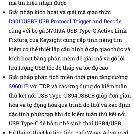
mã tín hiệu nhận được
Giải pháp kích hoạt và giải mã giao thức
D9010USBP USB Protocol Trigger and Decode
,
cùng với bộ gá
N7019A USB Type-C Active Link
Fixture
, của Keysight cung cấp tính năng tìm
kiếm có thể thiết lập cấu hình ở cấp giao thức và
kích hoạt bằng phần mềm để giải mã và gỡ lỗi
lưu lượng USB tốc độ thấp và tốc độ cao
Giải pháp phân tích miền-thời gian tăng cường
S96011B
với TDR và các ứng dụng đo kiểm tuân
thủ kết nối USB Type-C
S94USBCB
giúp đơn giản
hóa và tự động hóa quá trình đo thử và xác định
đặc tính phức tạp khi đo kiểm tuân thủ kết nối
USB Type-C để hỗ trợ hệ sinh thái USB4/USB
Hệ thống thiết kế tiên tiến PathWave Advanced