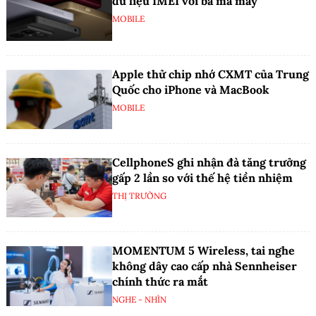
dữ liệu IMEI với ba mã máy
MOBILE
Apple thử chip nhớ CXMT của Trung
Quốc cho iPhone và MacBook
MOBILE
CellphoneS ghi nhận đà tăng trưởng
gấp 2 lần so với thế hệ tiền nhiệm
THỊ TRƯỜNG
MOMENTUM 5 Wireless, tai nghe
không dây cao cấp nhà Sennheiser
chính thức ra mắt
NGHE - NHÌN