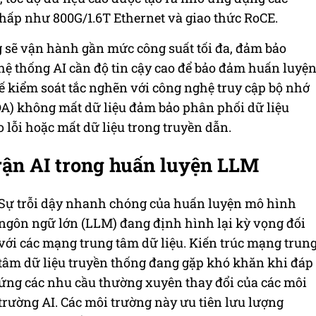
 thấp như 800G/1.6T Ethernet và giao thức RoCE.
 sẽ vận hành gần mức công suất tối đa, đảm bảo
hệ thống AI cần độ tin cậy cao để bảo đảm huấn luyệ
ế kiểm soát tắc nghẽn với công nghệ truy cập bộ nhớ
) không mất dữ liệu đảm bảo phân phối dữ liệu
o lỗi hoặc mất dữ liệu trong truyền dẫn.
rận AI trong huấn luyện LLM
Sự trỗi dậy nhanh chóng của huấn luyện mô hình
ngôn ngữ lớn (LLM) đang định hình lại kỳ vọng đối
với các mạng trung tâm dữ liệu. Kiến trúc mạng trun
tâm dữ liệu truyền thống đang gặp khó khăn khi đáp
ứng các nhu cầu thường xuyên thay đổi của các môi
trường AI. Các môi trường này ưu tiên lưu lượng