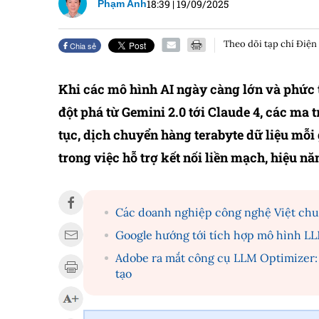
18:39
|
19/09/2025
Phạm Anh
Theo dõi tạp chí Điện
Chia sẻ
Khi các mô hình AI ngày càng lớn và phức t
đột phá từ Gemini 2.0 tới Claude 4, các ma 
tục, dịch chuyển hàng terabyte dữ liệu mỗi 
trong việc hỗ trợ kết nối liền mạch, hiệu nă
Các doanh nghiệp công nghệ Việt chun
Google hướng tới tích hợp mô hình LL
Adobe ra mắt công cụ LLM Optimizer: 
tạo