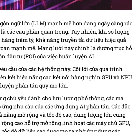
ngôn ngữ lớn (LLM) mạnh mẽ hơn đang ngày càng rá
 là các cấu phần quan trọng. Tuy nhiên, khi số lượng
 hàng trăm tỷ, khả năng truyền tải dữ liệu hiệu quả
 toán mạnh mẽ. Mạng lưới này chính là đường trục hỗ
vốn đầu tư (ROI) của việc huấn luyện AI.
êu cầu của các hệ thống này. Cốt lõi của quá trình
liên kết hiệu năng cao kết nối hàng nghìn GPU và NPU
 luyện phân tán quy mô lớn.
ng chủ yếu dành cho lưu lượng phổ thông, các ma
áp ứng nhu cầu của các ứng dụng AI phân tán. Các đặc
 năng mở rộng và tốc độ cao, dung lượng lớn cũng
rộng cao hỗ trợ mở rộng linh hoạt các máy chủ GPU,
, tốc độ dữ liệu cao được tạo ra nhờ ứng dụng các