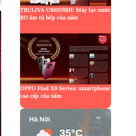
TRULIVA UR61096H: Máy lọc nước
RO âm tủ bếp của năm
OPPO Find X9 Series: smartphone
cao cấp của năm
Hà Nội
35°C