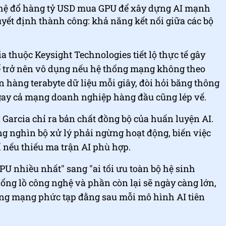
ghệ đổ hàng tỷ USD mua GPU để xây dựng AI mạnh
uyết định thành công: khả năng kết nối giữa các bộ
 thuộc Keysight Technologies tiết lộ thực tế gây
hể trở nên vô dụng nếu hệ thống mạng không theo
n hàng terabyte dữ liệu mỗi giây, đòi hỏi băng thông
 ngay cả mạng doanh nghiệp hàng đầu cũng lép vế.
Garcia chỉ ra bản chất đồng bộ của huấn luyện AI.
 nghìn bộ xử lý phải ngừng hoạt động, biến việc
hí nếu thiếu ma trận AI phù hợp.
GPU nhiều nhất" sang "ai tối ưu toàn bộ hệ sinh
ổng lồ công nghệ và phần còn lại sẽ ngày càng lớn,
ầng mạng phức tạp đằng sau mỗi mô hình AI tiên