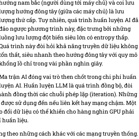
hướng nam bắc (người dùng tới máy chủ) và coi lưu
lượng hướng đông tây (giữa các máy chủ) là lưu
lượng thứ cấp. Tuy nhiên, quá trình huấn luyện AI đã
đảo ngược phương trình này, đặc trưng bởi những
luồng lưu lượng đột biến siêu lớn có entropy thấp.
Quá trình này đòi hỏi khả năng truyền dữ liệu không
tổn thất, siêu nhanh theo hướng đông tây với quy mô
khổng lồ chỉ trong vài phần nghìn giây.
Ma trận AI đóng vai trò then chốt trong chi phí huấn
luyện AI. Huấn luyện LLM là quá trình đồng bộ, đòi
hành đồng thời các chuỗi phép lặp (iteration). Những
g được sử dụng đến nếu liên kết hay mạng chậm. Một
ao đổi dữ liệu có thể khiến cho hàng nghìn GPU phải
í huấn liệu.
g theo những cách khác với các mạng truyền thống.