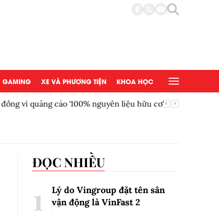
GAMING
XE VÀ PHƯƠNG TIỆN
KHOA HỌC
ồng vì quảng cáo '100% nguyên liệu hữu cơ'
AEON Việ
đồng tại
ĐỌC NHIỀU
Lý do Vingroup đặt tên sân
vận động là VinFast
2