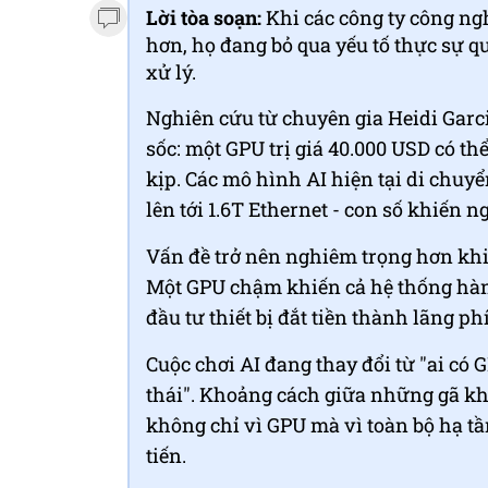
Lời tòa soạn:
Khi các công ty công n
hơn, họ đang bỏ qua yếu tố thực sự q
xử lý.
Nghiên cứu từ chuyên gia Heidi Garcia
sốc: một GPU trị giá 40.000 USD có t
kịp. Các mô hình AI hiện tại di chuyể
lên tới 1.6T Ethernet - con số khiến
Vấn đề trở nên nghiêm trọng hơn khi 
Một GPU chậm khiến cả hệ thống hàng
đầu tư thiết bị đắt tiền thành lãng p
Cuộc chơi AI đang thay đổi từ "ai có 
thái". Khoảng cách giữa những gã kh
không chỉ vì GPU mà vì toàn bộ hạ t
tiến.