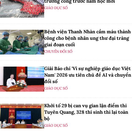
trường công trước năm học mới
GIÁO DỤC SỐ
Bệnh viện Thanh Nhàn cầm máu thành
công cho bệnh nhân ung thư đại tràng
giai đoạn cuối
CHUYỂN ĐỔI SỐ
Giải Báo chí 'Vì sự nghiệp giáo dục Việt
Nam' 2026 ưu tiên chủ đề AI và chuyển
đổi số
GIÁO DỤC SỐ
Khởi tố 29 bị can vụ gian lận điểm thi
Tuyên Quang, 328 thí sinh thi lại toàn
bộ
GIÁO DỤC SỐ