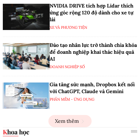
NVIDIA DRIVE tích hợp Lidar thích
ứng góc rộng 120 độ dành cho xe tự
lái
XE VÀ PHƯƠNG TIỆN
Đào tạo nhân lực trở thành chìa khóa
để doanh nghiệp khai thác hiệu quả
AI
DOANH NGHIỆP SỐ
Gia tăng sức mạnh, Dropbox kết nối
với ChatGPT, Claude và Gemini
PHẦN MỀM - ỨNG DỤNG
Xem thêm
Khoa học