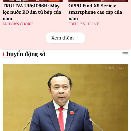
TRULIVA UR61096H: Máy
OPPO Find X9 Series:
lọc nước RO âm tủ bếp của
smartphone cao cấp của
năm
năm
EDITOR'S CHOICE
EDITOR'S CHOICE
Xem thêm
Chuyển động số