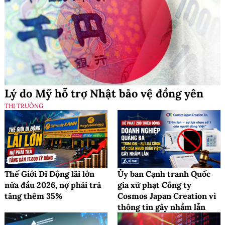
Lý do Mỹ hỗ trợ Nhật bảo vệ đồng yên
THỊ TRƯỜNG
Thế Giới Di Động lãi lớn
Ủy ban Cạnh tranh Quốc
nửa đầu 2026, nợ phải trả
gia xử phạt Công ty
tăng thêm 35%
Cosmos Japan Creation vì
thông tin gây nhầm lẫn