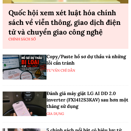
Quốc hội xem xét luật hóa chính
sách về viễn thông, giao dịch điện
tử và chuyển giao công nghệ
CHÍNH SÁCH SỐ
Copy/Paste hồ sơ dự thầu và những
lỗi cần tránh
TƯ VẤN CHỈ DẪN
Đánh giá máy giặt LG AI DD 2.0
inverter (FX1412S3KAV) sau hơn một
tháng sử dụng
GIA DỤNG
5 chính sách nổi bật có hiệu lực từ