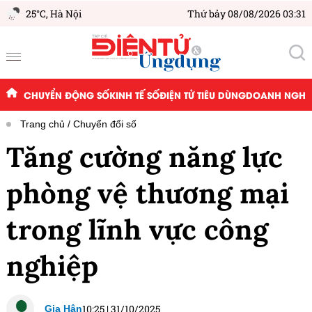
25°C,
Hà Nội
Thứ bảy 08/08/2026 03:31
CHUYỂN ĐỘNG SỐ
KINH TẾ SỐ
ĐIỆN TỬ TIÊU DÙNG
DOANH NGHIỆ
Trang chủ
Chuyển đổi số
Tăng cường năng lực
phòng vệ thương mại
trong lĩnh vực công
nghiệp
10:25
|
31/10/2025
Gia Hân