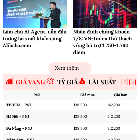
Làm chủ AI Agent, dẫn đầu
Nhận định chứng khoán
tương lai xuất khẩu cùng
7/8: VN-Index thử thách
Alibaba.com
vùng hỗ trợ 1.750-1.760
điểm
Xem thêm
GIÁ VÀNG
TỶ GIÁ
LÃI SUẤT
PNJ
Giá mua
Giá bán
TPHCM - PNJ
138,500
142,200
Hà Nội - PNJ
138,500
142,200
Đà Nẵng - PNJ
138,500
142,200
Miền Tây - PNJ
138,500
142,200