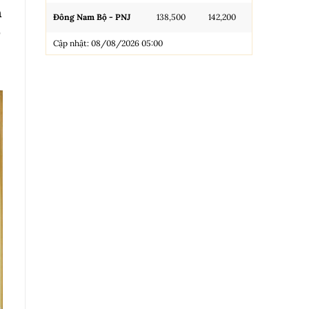
n
Đông Nam Bộ - PNJ
138,500
142,200
N.Tròn, 3A, 
õ
Cập nhật: 08/08/2026 05:00
NL 99.99
Nhẫn Tròn T
Trang sức 9
Trang sức 9
Cập nhật: 0