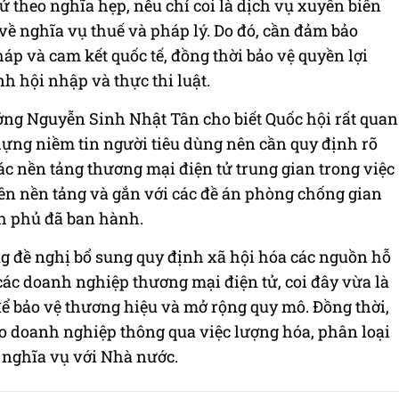
 theo nghĩa hẹp, nếu chỉ coi là dịch vụ xuyên biên
 về nghĩa vụ thuế và pháp lý. Do đó, cần đảm bảo
áp và cam kết quốc tế, đồng thời bảo vệ quyền lợi
h hội nhập và thực thi luật.
ởng Nguyễn Sinh Nhật Tân cho biết Quốc hội rất quan
 dựng niềm tin người tiêu dùng nên cần quy định rõ
c nền tảng thương mại điện tử trung gian trong việc
rên nền tảng và gắn với các đề án phòng chống gian
nh phủ đã ban hành.
 đề nghị bổ sung quy định xã hội hóa các nguồn hỗ
 các doanh nghiệp thương mại điện tử, coi đây vừa là
để bảo vệ thương hiệu và mở rộng quy mô. Đồng thời,
ho doanh nghiệp thông qua việc lượng hóa, phân loại
 nghĩa vụ với Nhà nước.