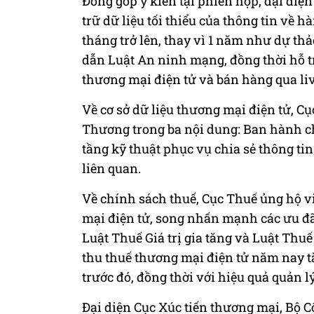
Đóng góp ý kiến tại phiên họp, đại diện
trữ dữ liệu tối thiểu của thông tin về 
tháng trở lên, thay vì 1 năm như dự t
dẫn Luật An ninh mạng, đồng thời hỗ tr
thương mại điện tử và bán hàng qua li
Về cơ sở dữ liệu thương mại điện tử, C
Thương trong ba nội dung: Ban hành chu
tầng kỹ thuật phục vụ chia sẻ thông tin;
liên quan.
Về chính sách thuế, Cục Thuế ủng hộ v
mại điện tử, song nhấn mạnh các ưu đã
Luật Thuế Giá trị gia tăng và Luật Th
thu thuế thương mại điện tử năm nay tă
trước đó, đồng thời với hiệu quả quản 
Đại diện Cục Xúc tiến thương mại, Bộ 