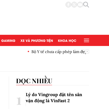
GAMING
XE VÀ PHƯƠNG TIỆN
KHOA HỌC
đẹp bằng tế bào gốc người
Copy/Pas
ĐỌC NHIỀU
Lý do Vingroup đặt tên sân
vận động là VinFast
2