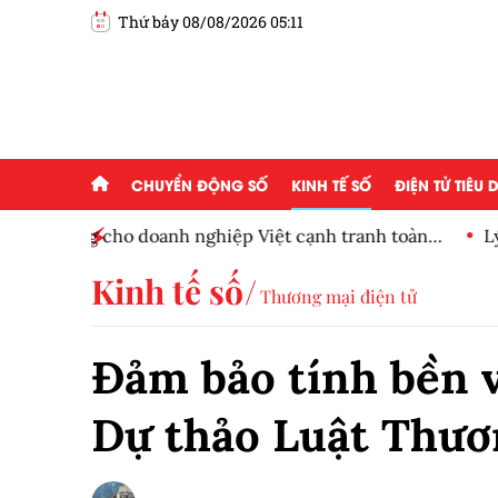
Thứ bảy 08/08/2026 05:11
CHUYỂN ĐỘNG SỐ
KINH TẾ SỐ
ĐIỆN TỬ TIÊU
h toàn
Lý do Mỹ hỗ trợ Nhật bảo vệ đồng yên
Kinh tế số
Thương mại điện tử
Đảm bảo tính bền 
Dự thảo Luật Thươ