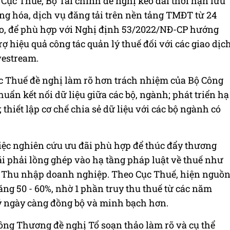
 Cục Thuế, Bộ Tài chính đề nghị kéo dài thời hạn lưu
hàng hóa, dịch vụ đăng tải trên nền tảng TMĐT từ 24
hảo, để phù hợp với Nghị định 53/2022/NĐ-CP hướng
ợ hiệu quả công tác quản lý thuế đối với các giao dịc
vestream.
ục Thuế đề nghị làm rõ hơn trách nhiệm của Bộ Công
ẩn kết nối dữ liệu giữa các bộ, ngành; phát triển hạ
 thiết lập cơ chế chia sẻ dữ liệu với các bộ ngành có
iệc nghiên cứu ưu đãi phù hợp để thúc đẩy thương
i phải lồng ghép vào hạ tầng pháp luật về thuế như
uế Thu nhập doanh nghiệp. Theo Cục Thuế, hiện nguồ
ng 50 - 60%, nhờ 1 phần truy thu thuế từ các năm
lý ngày càng đồng bộ và minh bạch hơn.
Công Thương đề nghị Tổ soạn thảo làm rõ và cụ thể