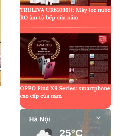
TRULIVA UR61096H: Máy lọc nước
RO âm tủ bếp của năm
OPPO Find X9 Series: smartphone
cao cấp của năm
Hà Nội
25°C