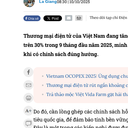
08:30
|
10/10/2025
La Giang
Theo dõi tạp chí Điện
Chia sẻ
Thương mại điện tử của Việt Nam đang tăn
trên 30% trong 9 tháng đầu năm 2025, minh
khi có chính sách đúng hướng.
Vietnam OCOPEX 2025: Ứng dụng chuy
Thương mại điện tử rút ngắn khoảng c
Trà thảo mộc Việt Vida Farm gặt hái t
Do đó, cần lồng ghép các chính sách h
tiêu quốc gia, để đảm bảo tính bền vữn
Đây là một trong các kiến nghị được đư