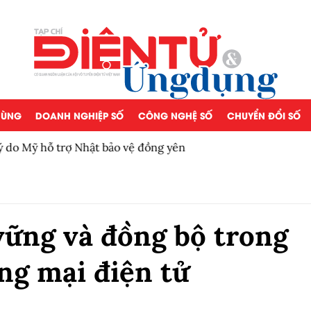
 DÙNG
DOANH NGHIỆP SỐ
CÔNG NGHỆ SỐ
CHUYỂN ĐỔI SỐ
Bộ Y tế chưa cấp phép làm 
vững và đồng bộ trong
ng mại điện tử