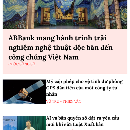
ABBank mang hành trình trải
nghiệm nghệ thuật độc bản đến
công chúng Việt Nam
CUỘC SỐNG SỐ
Mỹ cấp phép cho vệ tinh dự phòng
GPS đầu tiên của một công ty tư
nhân
VŨ TRỤ - THIÊN VĂN
AI và bản quyền số đặt ra yêu cầu
mới khi sửa Luật Xuất bản