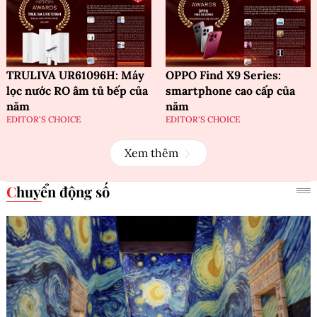
TRULIVA UR61096H: Máy
OPPO Find X9 Series:
lọc nước RO âm tủ bếp của
smartphone cao cấp của
năm
năm
EDITOR'S CHOICE
EDITOR'S CHOICE
Xem thêm
Chuyển động số