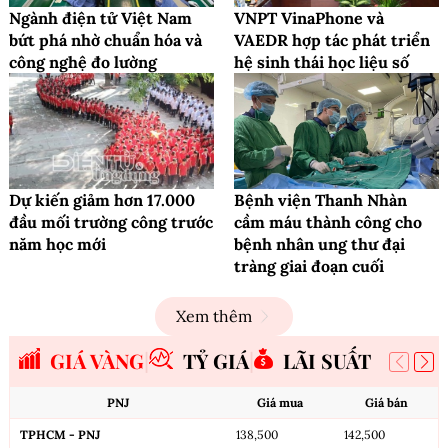
Ngành điện tử Việt Nam
VNPT VinaPhone và
bứt phá nhờ chuẩn hóa và
VAEDR hợp tác phát triển
công nghệ đo lường
hệ sinh thái học liệu số
Dự kiến giảm hơn 17.000
Bệnh viện Thanh Nhàn
đầu mối trường công trước
cầm máu thành công cho
năm học mới
bệnh nhân ung thư đại
tràng giai đoạn cuối
Xem thêm
GIÁ VÀNG
TỶ GIÁ
LÃI SUẤT
PNJ
Giá mua
Giá bán
TPHCM - PNJ
138,500
142,500