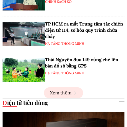
CHÍNH SÁCH SỐ
TP.HCM ra mắt Trung tâm tác chiến
điện tử 114, số hóa quy trình chữa
cháy
HẠ TẦNG THÔNG MINH
Thái Nguyên đưa 149 vùng chè lên
bản đồ số bằng GPS
HẠ TẦNG THÔNG MINH
Xem thêm
Điện tử tiêu dùng