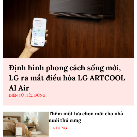
Định hình phong cách sống mới,
LG ra mắt điều hòa LG ARTCOOL
AI Air
ĐIỆN TỬ TIÊU DÙNG
Thêm một lựa chọn mới cho nhà
nuôi thú cưng
GIA DỤNG