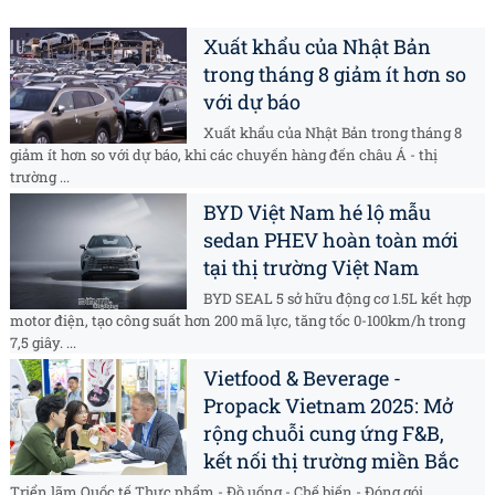
Xuất khẩu của Nhật Bản
trong tháng 8 giảm ít hơn so
với dự báo
Xuất khẩu của Nhật Bản trong tháng 8
giảm ít hơn so với dự báo, khi các chuyến hàng đến châu Á - thị
trường ...
BYD Việt Nam hé lộ mẫu
sedan PHEV hoàn toàn mới
tại thị trường Việt Nam
BYD SEAL 5 sở hữu động cơ 1.5L kết hợp
motor điện, tạo công suất hơn 200 mã lực, tăng tốc 0-100km/h trong
7,5 giây. ...
Vietfood & Beverage -
Propack Vietnam 2025: Mở
rộng chuỗi cung ứng F&B,
kết nối thị trường miền Bắc
Triển lãm Quốc tế Thực phẩm - Đồ uống - Chế biến - Đóng gói