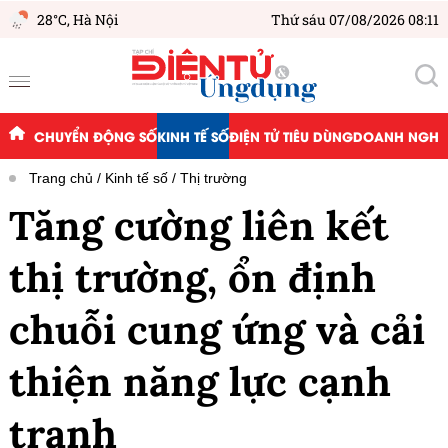
28°C,
Hà Nội
Thứ sáu 07/08/2026 08:11
CHUYỂN ĐỘNG SỐ
KINH TẾ SỐ
ĐIỆN TỬ TIÊU DÙNG
DOANH NGHIỆ
Trang chủ
Kinh tế số
Thị trường
Tăng cường liên kết
thị trường, ổn định
chuỗi cung ứng và cải
thiện năng lực cạnh
tranh