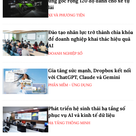
ứng góc rộng 120 độ dành cho xe tự
lái
XE VÀ PHƯƠNG TIỆN
Đào tạo nhân lực trở thành chìa khóa
để doanh nghiệp khai thác hiệu quả
AI
DOANH NGHIỆP SỐ
Gia tăng sức mạnh, Dropbox kết nối
với ChatGPT, Claude và Gemini
PHẦN MỀM - ỨNG DỤNG
Phát triển hệ sinh thái hạ tầng số
phục vụ AI và kinh tế dữ liệu
HẠ TẦNG THÔNG MINH