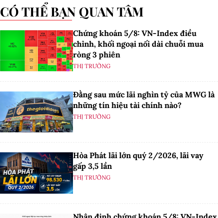
CÓ THỂ BẠN QUAN TÂM
Chứng khoán 5/8: VN-Index điều
chỉnh, khối ngoại nối dài chuỗi mua
ròng 3 phiên
THỊ TRƯỜNG
Đằng sau mức lãi nghìn tỷ của MWG là
những tín hiệu tài chính nào?
THỊ TRƯỜNG
Hòa Phát lãi lớn quý 2/2026, lãi vay
gấp 3,5 lần
THỊ TRƯỜNG
Nhận định chứng khoán 5/8: VN-Index