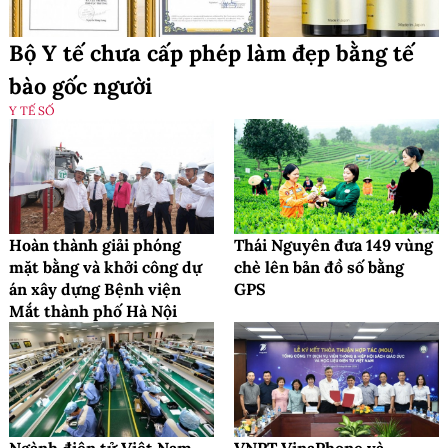
Bộ Y tế chưa cấp phép làm đẹp bằng tế
bào gốc người
Y TẾ SỐ
Hoàn thành giải phóng
Thái Nguyên đưa 149 vùng
mặt bằng và khởi công dự
chè lên bản đồ số bằng
án xây dựng Bệnh viện
GPS
Mắt thành phố Hà Nội