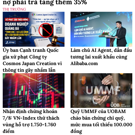
nợ phải trả tăng thêm 35%
THỊ TRƯỜNG
Ủy ban Cạnh tranh Quốc
Làm chủ AI Agent, dẫn đầu
gia xử phạt Công ty
tương lai xuất khẩu cùng
Cosmos Japan Creation vì
Alibaba.com
thông tin gây nhầm lẫn
Nhận định chứng khoán
Quỹ UMMF của UOBAM
7/8: VN-Index thử thách
chào bán chứng chỉ quỹ,
vùng hỗ trợ 1.750-1.760
mức mua tối thiểu 100.000
điểm
đồng