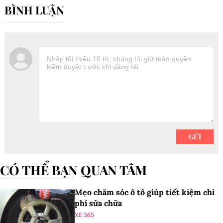
CÓ THỂ BẠN QUAN TÂM
Mẹo chăm sóc ô tô giúp tiết kiệm chi
phí sửa chữa
XE 365