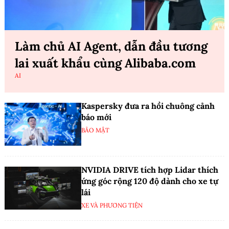
Làm chủ AI Agent, dẫn đầu tương
lai xuất khẩu cùng Alibaba.com
AI
Kaspersky đưa ra hồi chuông cảnh
báo mới
BẢO MẬT
NVIDIA DRIVE tích hợp Lidar thích
ứng góc rộng 120 độ dành cho xe tự
lái
XE VÀ PHƯƠNG TIỆN