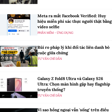
Meta ra mắt Facebook Verified: Huy
hiệu miễn phí xác thực người thật bằng
video selfie
PHẦN MỀM - ỨNG DỤNG
Rủi ro pháp lý khi đối tác liên danh bỏ
cuộc giữa chừng
TƯ VẤN CHỈ DẪN
Galaxy Z Fold8 Ultra và Galaxy S26
Ultra: Chọn màn hình gập hay flagship
truyền thống?
TƯ VẤN CHỈ DẪN
Vì sao hồng ngoại vẫn 'sống' trên điều