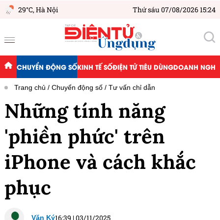
29°C,
Hà Nội
Thứ sáu 07/08/2026 15:24
CHUYỂN ĐỘNG SỐ
KINH TẾ SỐ
ĐIỆN TỬ TIÊU DÙNG
DOANH NGHIỆ
Trang chủ
Chuyển động số
Tư vấn chỉ dẫn
Những tính năng
'phiền phức' trên
iPhone và cách khắc
phục
16:39
|
03/11/2025
Văn Ký