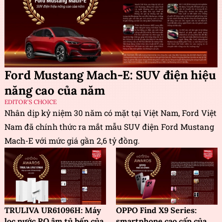
Ford Mustang Mach-E: SUV điện hiệu
năng cao của năm
EDITOR'S CHOICE
Nhân dịp kỷ niệm 30 năm có mặt tại Việt Nam, Ford Việt
Nam đã chính thức ra mắt mẫu SUV điện Ford Mustang
Mach-E với mức giá gần 2,6 tỷ đồng.
TRULIVA UR61096H: Máy
OPPO Find X9 Series:
lọc nước RO âm tủ bếp của
smartphone cao cấp của