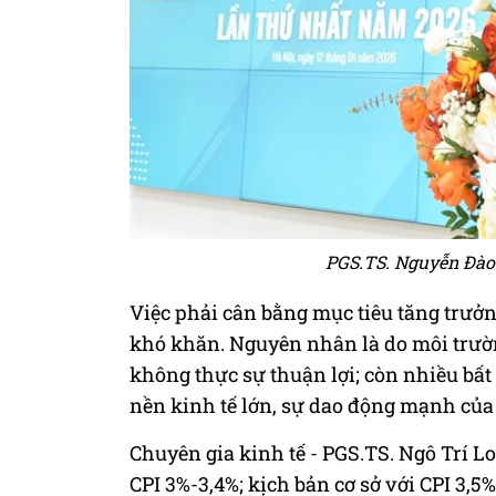
PGS.TS. Nguyễn Đào 
Việc phải cân bằng mục tiêu tăng trưởn
khó khăn. Nguyên nhân là do môi trườ
không thực sự thuận lợi; còn nhiều bất
nền kinh tế lớn, sự dao động mạnh của t
Chuyên gia kinh tế - PGS.TS. Ngô Trí Lo
CPI 3%-3,4%; kịch bản cơ sở với CPI 3,5%