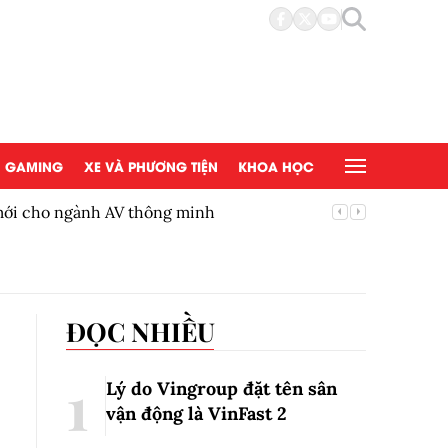
GAMING
XE VÀ PHƯƠNG TIỆN
KHOA HỌC
 mới cho ngành AV thông minh
BYD Việ
ĐỌC NHIỀU
Lý do Vingroup đặt tên sân
vận động là VinFast
2