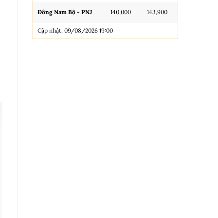
Đông Nam Bộ - PNJ
140,000
143,900
N.Tròn, 3A, 
Cập nhật: 09/08/2026 19:00
NL 99.99
Nhẫn Tròn T
Trang sức 9
Trang sức 9
Cập nhật: 0