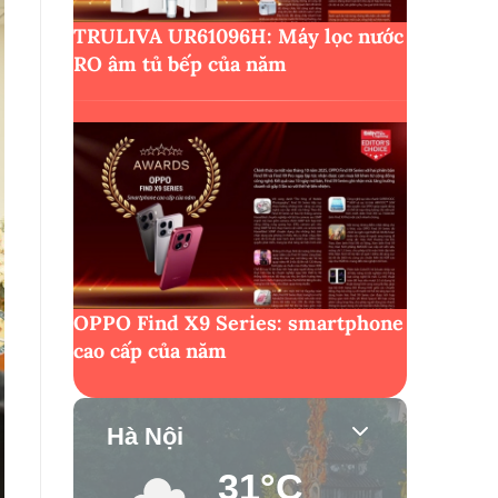
TRULIVA UR61096H: Máy lọc nước
RO âm tủ bếp của năm
OPPO Find X9 Series: smartphone
cao cấp của năm
Hà Nội
31°C