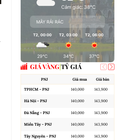
Cảm giác: 38°C
MÂY RẢI RÁC
T2, 00:00
T2, 03:00
T2, 06:00
T2, 09:00
T
g
29°C
34°C
37°C
38°C
GIÁ VÀNG
TỶ GIÁ
PNJ
Giá mua
Giá bán
A
TPHCM - PNJ
140,000
143,900
Miếng SJC H
Hà Nội - PNJ
140,000
143,900
Miếng SJC 
Đà Nẵng - PNJ
140,000
143,900
Miếng SJC T
Miền Tây - PNJ
140,000
143,900
N.Tròn, 3A,
Tây Nguyên - PNJ
140,000
143,900
N.Tròn, 3A,