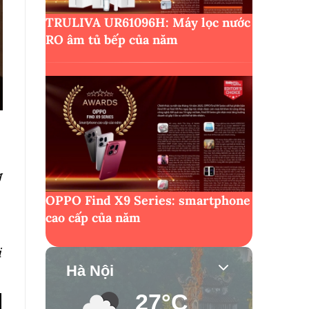
TRULIVA UR61096H: Máy lọc nước
RO âm tủ bếp của năm
g
OPPO Find X9 Series: smartphone
cao cấp của năm
i
Hà Nội
27°C