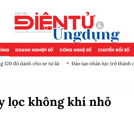
 DÙNG
DOANH NGHIỆP SỐ
CÔNG NGHỆ SỐ
CHUYỂN ĐỔI SỐ
g 120 độ dành cho xe tự lái
Đào tạo nhân lực trở thành 
AI
y lọc không khí nhỏ