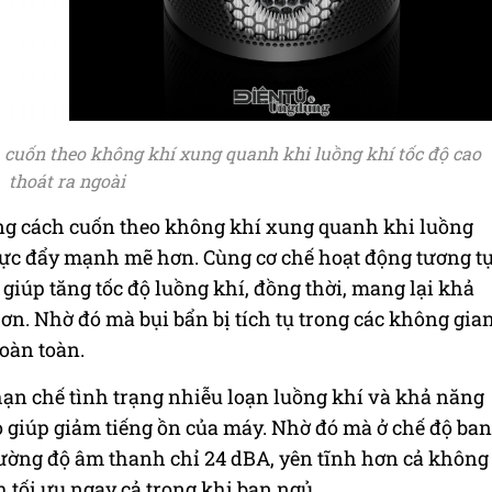
 cuốn theo không khí xung quanh khi luồng khí tốc độ cao
thoát ra ngoài
ng cách cuốn theo không khí xung quanh khi luồng
ạo lực đẩy mạnh mẽ hơn. Cùng cơ chế hoạt động tương t
 giúp tăng tốc độ luồng khí, đồng thời, mang lại khả
. Nhờ đó mà bụi bẩn bị tích tụ trong các không gia
oàn toàn.
hạn chế tình trạng nhiễu loạn luồng khí và khả năng
ao giúp giảm tiếng ồn của máy. Nhờ đó mà ở chế độ ban
ường độ âm thanh chỉ 24 dBA, yên tĩnh hơn cả không
 tối ưu ngay cả trong khi bạn ngủ.