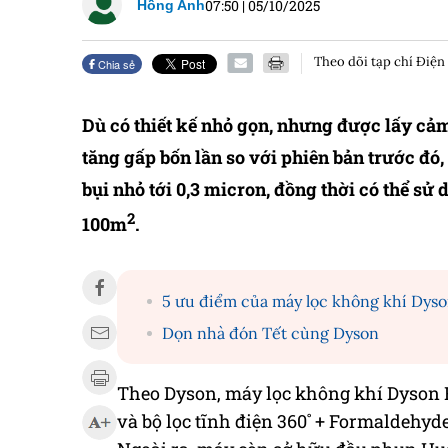
07:50
|
05/10/2025
Hồng Anh
Theo dõi tạp chí Điện
Chia sẻ
Dù có thiết kế nhỏ gọn, nhưng được lấy cảm
tăng gấp bốn lần so với phiên bản trước đó
bụi nhỏ tới 0,3 micron, đồng thời có thể sử
2
100m
.
5 ưu điểm của máy lọc không khí Dyso
Dọn nhà đón Tết cùng Dyson
Theo Dyson, máy lọc không khí Dyson 
và bộ lọc tĩnh điện 360˚ + Formaldehyde