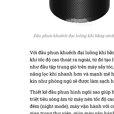
Đầu phun khuếch đại luồng khí bằng cách
Với đầu phun khuếch đại luồng khí bằ
khí tốc độ cao thoát ra ngoài, từ đó t
như đầu tập trung gió trên máy sấy tóc,
năng lọc khí nhanh hơn và mạnh mẽ hơn
kín như phòng ngủ sẽ được làm sạch h
Thiết kế đầu phun hình ngôi sao giúp 
triệt tiêu sóng âm từ máy nén tốc độ c
đêm (night mode), máy vận hành với c
gian trong thư viện, giúp máy vận hành