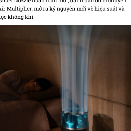
shJet Nozzle hoàn toàn mới, đánh dấu bước chuyển
ir Multiplier, mở ra kỷ nguyên mới về hiệu suất và
lọc không khí.