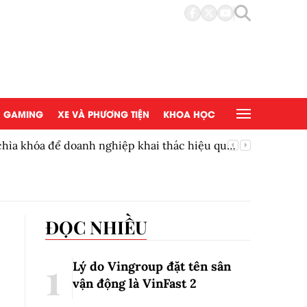
GAMING
XE VÀ PHƯƠNG TIỆN
KHOA HỌC
chìa khóa để doanh nghiệp khai thác hiệu quả
Công ngh
mục tiêu
ĐỌC NHIỀU
Lý do Vingroup đặt tên sân
vận động là VinFast
2