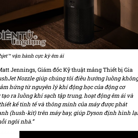
jet™ vận hành cực kỳ êm ái
Matt Jennings, Giám đốc Kỹ thuật mảng Thiết bị Gia
shJet Nozzle giúp chúng tôi điều hướng luồng khôn
ảm hứng từ nguyên lý khí động học của động cơ
ạo ra luồng khí sạch tập trung, hoạt động êm ái và
 thiết kế tinh tế và thông minh của máy được phát
anh (hush-kit) trên máy bay, giúp Dyson định hình lạ
ỗi ngôi nhà.”