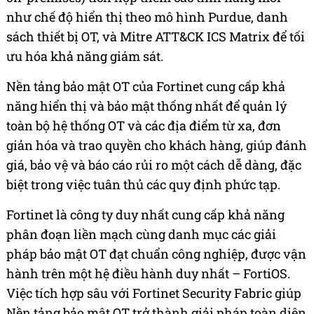
như chế độ hiển thị theo mô hình Purdue, danh
sách thiết bị OT, và Mitre ATT&CK ICS Matrix để tối
ưu hóa khả năng giám sát.
Nền tảng bảo mật OT của Fortinet cung cấp khả
năng hiển thị và bảo mật thống nhất để quản lý
toàn bộ hệ thống OT và các địa điểm từ xa, đơn
giản hóa và trao quyền cho khách hàng, giúp đánh
giá, bảo vệ và báo cáo rủi ro một cách dễ dàng, đặc
biệt trong việc tuân thủ các quy định phức tạp.
Fortinet là công ty duy nhất cung cấp khả năng
phân đoạn liền mạch cùng danh mục các giải
pháp bảo mật OT đạt chuẩn công nghiệp, được vận
hành trên một hệ điều hành duy nhất – FortiOS.
Việc tích hợp sâu với Fortinet Security Fabric giúp
Nền tảng bảo mật OT trở thành giải pháp toàn diện