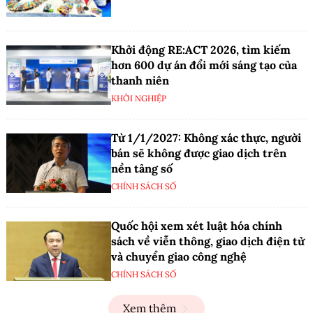
Khởi động RE:ACT 2026, tìm kiếm
hơn 600 dự án đổi mới sáng tạo của
thanh niên
KHỞI NGHIỆP
Từ 1/1/2027: Không xác thực, người
bán sẽ không được giao dịch trên
nền tảng số
CHÍNH SÁCH SỐ
Quốc hội xem xét luật hóa chính
sách về viễn thông, giao dịch điện tử
và chuyển giao công nghệ
CHÍNH SÁCH SỐ
Xem thêm