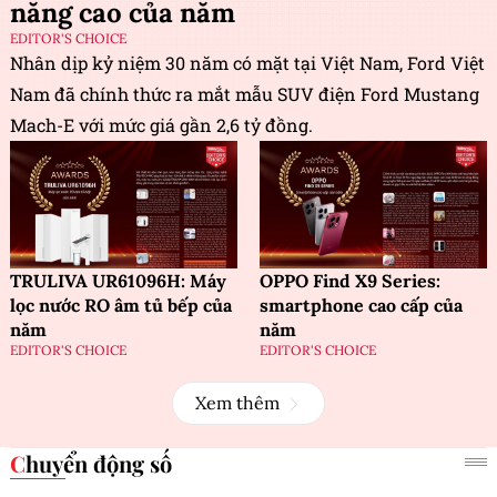
năng cao của năm
EDITOR'S CHOICE
Nhân dịp kỷ niệm 30 năm có mặt tại Việt Nam, Ford Việt
Nam đã chính thức ra mắt mẫu SUV điện Ford Mustang
Mach-E với mức giá gần 2,6 tỷ đồng.
TRULIVA UR61096H: Máy
OPPO Find X9 Series:
lọc nước RO âm tủ bếp của
smartphone cao cấp của
năm
năm
EDITOR'S CHOICE
EDITOR'S CHOICE
Xem thêm
Chuyển động số