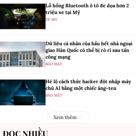
Lỗ hổng Bluetooth ô tô đe dọa hơn 2
triệu xe tại Mỹ
XE 365
Dữ liệu cá nhân của hầu hết nhà ngoại
giao Hàn Quốc có thể bị rò rỉ sau tấn
công mạng
BẢO MẬT
Hé lộ cách thức hacker đột nhập máy
chủ AI bằng một chiếc ăng-ten
BẢO MẬT
Xem thêm
ĐỌC NHIỀU