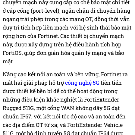
chuyển mạch này cung cấp cơ chế bảo mật chi tiết
ở cấp cổng (port-level), ngăn chặn di chuyển hàng
ngang trái phép trong các mạng OT, đồng thời vẫn
duy trì tích hợp liền mạch với hệ sinh thái bảo mật
rộng hơn của Fortinet. Các thiết bị chuyển mạch
này, được xây dựng trên hệ điều hành tích hợp
FortiOS, giúp đơn giản hóa quản lý mạng và bảo
mật.
Nâng cao kết nối an toàn và bền vững, Fortinet ra
mắt hai giải pháp hỗ trợ
công nghệ 5G
tiên tiến
được thiết kế bền bỉ để có thể hoạt động trong
những điều kiện khắc nghiệt là FortiExtender
Rugged 511G, một cổng WAN không dây 5G đạt
chuẩn IP67, với kết nối tốc độ cao và an toàn đến
các địa điểm OT từ xa; và FortiExtender Vehicle
511G, một bộ định tuyến 5G đạt chuẩn IP64 được