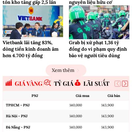
tồn kho tăng gấp 2,5 lần
nguyên liệu hữu cơ'
Vietbank lãi tăng 83%,
Grab bị xử phạt 1,36 tỷ
dòng tiền kinh doanh âm
đồng do vi phạm quy định
hơn 4.700 tỷ đồng
bảo vệ người tiêu dùng
Xem thêm
GIÁ VÀNG
TỶ GIÁ
LÃI SUẤT
PNJ
Giá mua
Giá bán
TPHCM - PNJ
140,000
143,900
Hà Nội - PNJ
140,000
143,900
Đà Nẵng - PNJ
140,000
143,900