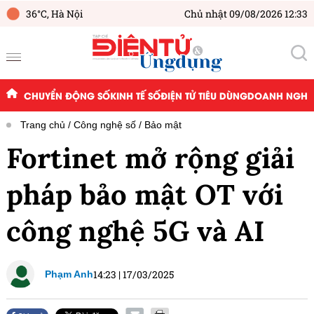
36°C,
Hà Nội
Chủ nhật 09/08/2026 12:33
CHUYỂN ĐỘNG SỐ
KINH TẾ SỐ
ĐIỆN TỬ TIÊU DÙNG
DOANH NGHIỆ
Trang chủ
Công nghệ số
Bảo mật
Fortinet mở rộng giải
pháp bảo mật OT với
công nghệ 5G và AI
14:23
|
17/03/2025
Phạm Anh