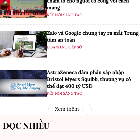
chăm lo cho người có công với cách
mạng
KẾT NỐI SÁNG TẠO
Zalo và Google chung tay ra mắt Trung
tâm an toàn
DOANH NGHIỆP SỐ
AstraZeneca đàm phán sáp nhập
Bristol Myers Squibb, thương vụ có
thể đạt 400 tỷ USD
KẾT NỐI SÁNG TẠO
Xem thêm
ĐỌC NHIỀU