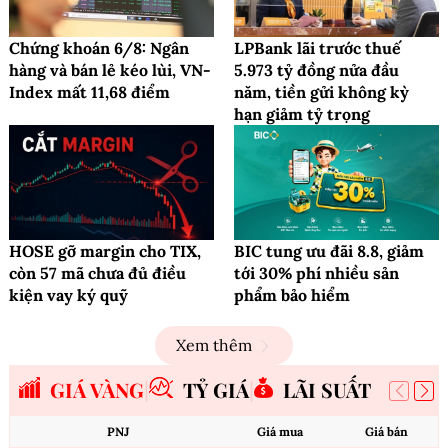
Chứng khoán 6/8: Ngân
LPBank lãi trước thuế
hàng và bán lẻ kéo lùi, VN-
5.973 tỷ đồng nửa đầu
Index mất 11,68 điểm
năm, tiền gửi không kỳ
hạn giảm tỷ trọng
HOSE gỡ margin cho TIX,
BIC tung ưu đãi 8.8, giảm
còn 57 mã chưa đủ điều
tới 30% phí nhiều sản
kiện vay ký quỹ
phẩm bảo hiểm
Xem thêm
GIÁ VÀNG
TỶ GIÁ
LÃI SUẤT
PNJ
Giá mua
Giá bán