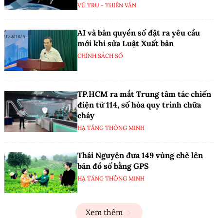
VŨ TRỤ - THIÊN VĂN
AI và bản quyền số đặt ra yêu cầu
mới khi sửa Luật Xuất bản
CHÍNH SÁCH SỐ
TP.HCM ra mắt Trung tâm tác chiến
điện tử 114, số hóa quy trình chữa
cháy
HẠ TẦNG THÔNG MINH
Thái Nguyên đưa 149 vùng chè lên
bản đồ số bằng GPS
HẠ TẦNG THÔNG MINH
Xem thêm