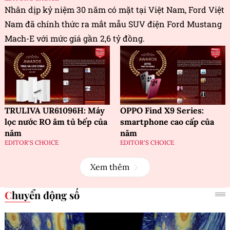
Nhân dịp kỷ niệm 30 năm có mặt tại Việt Nam, Ford Việt
Nam đã chính thức ra mắt mẫu SUV điện Ford Mustang
Mach-E với mức giá gần 2,6 tỷ đồng.
TRULIVA UR61096H: Máy
OPPO Find X9 Series:
lọc nước RO âm tủ bếp của
smartphone cao cấp của
năm
năm
EDITOR'S CHOICE
EDITOR'S CHOICE
Xem thêm
Chuyển động số