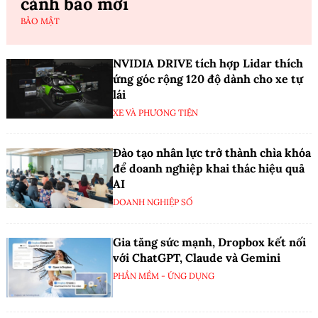
cảnh báo mới
BẢO MẬT
NVIDIA DRIVE tích hợp Lidar thích
ứng góc rộng 120 độ dành cho xe tự
lái
XE VÀ PHƯƠNG TIỆN
Đào tạo nhân lực trở thành chìa khóa
để doanh nghiệp khai thác hiệu quả
AI
DOANH NGHIỆP SỐ
Gia tăng sức mạnh, Dropbox kết nối
với ChatGPT, Claude và Gemini
PHẦN MỀM - ỨNG DỤNG