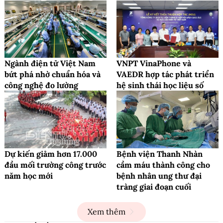
Ngành điện tử Việt Nam
VNPT VinaPhone và
bứt phá nhờ chuẩn hóa và
VAEDR hợp tác phát triển
công nghệ đo lường
hệ sinh thái học liệu số
Dự kiến giảm hơn 17.000
Bệnh viện Thanh Nhàn
đầu mối trường công trước
cầm máu thành công cho
năm học mới
bệnh nhân ung thư đại
tràng giai đoạn cuối
Xem thêm