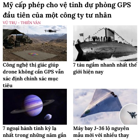
Mỹ cấp phép cho vệ tinh dự phòng GPS
đầu tiên của một công ty tư nhân
VŨ TRỤ - THIÊN VĂN
Công nghệ thị giác giúp
7 tàu ngầm nhanh nhất thế
drone không cần GPS vẫn
giới hiện nay
xác định chính xác mục
tiêu
7 ngoại hành tinh kỳ lạ
Máy bay J-36 lộ nguyên
nhất trong những năm gần
mẫu mới với nhiều thay