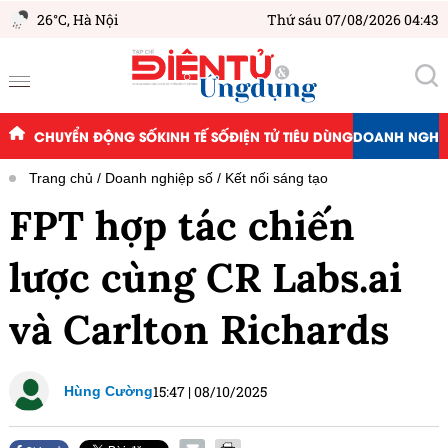
26°C,
Hà Nội
Thứ sáu 07/08/2026 04:43
CHUYỂN ĐỘNG SỐ
KINH TẾ SỐ
ĐIỆN TỬ TIÊU DÙNG
DOANH NGHIỆ
Trang chủ
Doanh nghiệp số
Kết nối sáng tạo
FPT hợp tác chiến
lược cùng CR Labs.ai
và Carlton Richards
15:47
|
08/10/2025
Hùng Cường