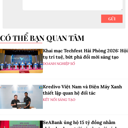
CÓ THỂ BẠN QUAN TÂM
Khai mạc Techfest Hải Phòng 2026: Hội
tụ trí tuệ, bứt phá đổi mới sáng tạo
DOANH NGHIỆP SỐ
Kredivo Việt Nam và Điện Máy Xanh
thiết lập quan hệ đối tác
KẾT NỐI SÁNG TẠO
SeABank ủng hộ 15 tỷ đồng nhằm